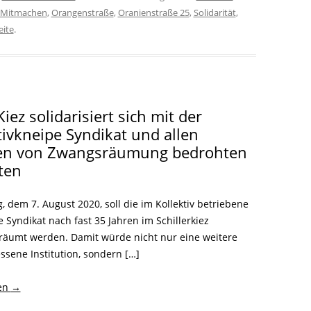
Mitmachen
,
Orangenstraße
,
Oranienstraße 25
,
Solidarität
,
eite
.
iez solidarisiert sich mit der
tivkneipe Syndikat und allen
en von Zwangsräumung bedrohten
ten
, dem 7. August 2020, soll die im Kollektiv betriebene
 Syndikat nach fast 35 Jahren im Schillerkiez
äumt werden. Damit würde nicht nur eine weitere
ssene Institution, sondern […]
sen
→