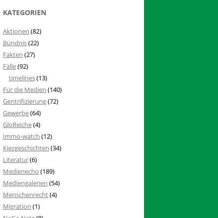
KATEGORIEN
Aktionen
(82)
Bündnis
(22)
Fakten
(27)
Fälle
(92)
timelines
(13)
Für die Medien
(140)
Gentrifizierung
(72)
Gewerbe
(64)
GloReiche
(4)
Immo-watch
(12)
Kiezgeschichten
(34)
Literatur
(6)
Medienecho
(189)
Mediengalerien
(54)
Menschenrecht
(4)
Migration
(1)
NaGe-Netz
(8)