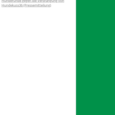
Hunderunde gegen die Verdrängung von
Hundekuss36 (Pressemitteilung)