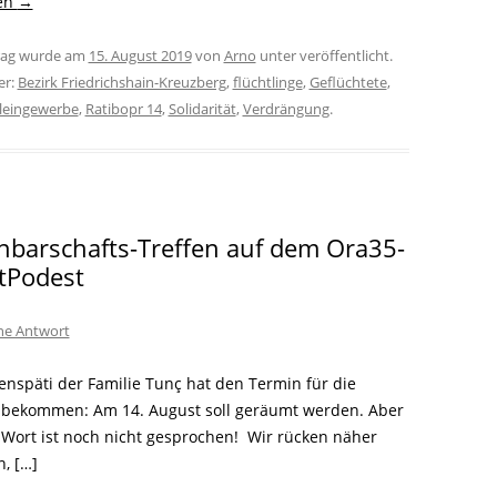
sen
→
trag wurde am
15. August 2019
von
Arno
unter veröffentlicht.
er:
Bezirk Friedrichshain-Kreuzberg
,
flüchtlinge
,
Geflüchtete
,
leingewerbe
,
Ratibopr 14
,
Solidarität
,
Verdrängung
.
hbarschafts-Treffen auf dem Ora35-
tPodest
ine Antwort
enspäti der Familie Tunç hat den Termin für die
ekommen: Am 14. August soll geräumt werden. Aber
e Wort ist noch nicht gesprochen! Wir rücken näher
, […]