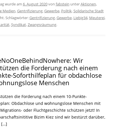
trag wurde am
6. August 2020
von
fabstein
unter
Aktionen
,
ie Medien
,
Gentrifizierung
,
Gewerbe
,
Politik
,
Solidarische Stadt
cht. Schlagwörter:
Gentrifizierung
,
Gewerbe
,
Liebig34
,
Meuterei
,
arität
,
Syndikat
,
Zwangsräumung
.
eNoOneBehindNowhere: Wir
tützen die Forderung nach einem
kte-Soforthilfeplan für obdachlose
ohnungslose Menschen
stützen die Forderung nach einem 10-Punkte-
feplan: Obdachlose und wohnungslose Menschen mit
igrations- oder Fluchtgeschichte schützen jetzt! In
rschaftsinititive Bizim Kiez sind wir bestürzt darüber,
 […]