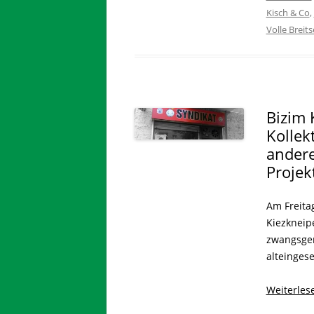
Kisch & Co
,
Volle Breits
Bizim K
Kollek
ander
Projek
Am Freitag
Kiezkneipe
zwangsger
alteingese
Weiterle