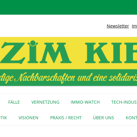
Newsletter
Im
lidarische Stadt
Kiez
Zum
Inhalt
FÄLLE
VERNETZUNG
IMMO-WATCH
TECH-INDUS
springen
MEDIENECHO
GEWERBE
INITIATIVEN
ITIK
VISIONEN
PRAXIS / RECHT
ÜBER UNS
KONT
FÜR MEDIEN
NAGE-NETZ
URTEIL