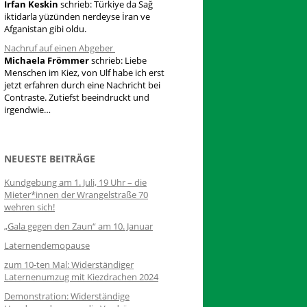
Irfan Keskin
schrieb:
Türkiye da Sağ
iktidarla yüzünden nerdeyse İran ve
Afganistan gibi oldu.
Nachruf auf einen Abgeber
Michaela Frömmer
schrieb:
Liebe
Menschen im Kiez, von Ulf habe ich erst
jetzt erfahren durch eine Nachricht bei
Contraste. Zutiefst beeindruckt und
irgendwie…
NEUESTE BEITRÄGE
Kundgebung am 1. Juli, 19 Uhr – die
Mieter*innen der Wrangelstraße 70
wehren sich!
„Gala gegen den Zaun“ am 10. Januar
Laternendemopause
zum 10-ten Mal: Widerständiger
Laternenumzug mit Kiezdrachen 2024
Demonstration: Widerständige