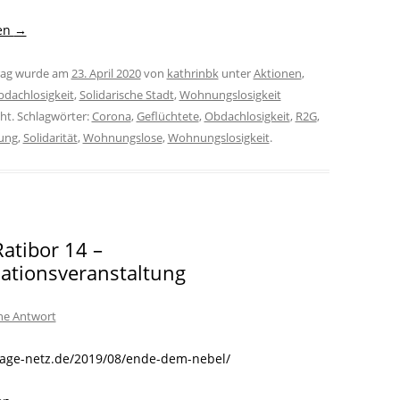
sen
→
trag wurde am
23. April 2020
von
kathrinbk
unter
Aktionen
,
dachlosigkeit
,
Solidarische Stadt
,
Wohnungslosigkeit
cht. Schlagwörter:
Corona
,
Geflüchtete
,
Obdachlosigkeit
,
R2G
,
rung
,
Solidarität
,
Wohnungslose
,
Wohnungslosigkeit
.
Ratibor 14 –
ationsveranstaltung
ine Antwort
/nage-netz.de/2019/08/ende-dem-nebel/