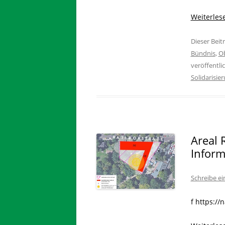
Weiterle
Dieser Bei
Bündnis
,
Ob
veröffentli
Solidarisie
Areal 
Inform
Schreibe e
f https:/