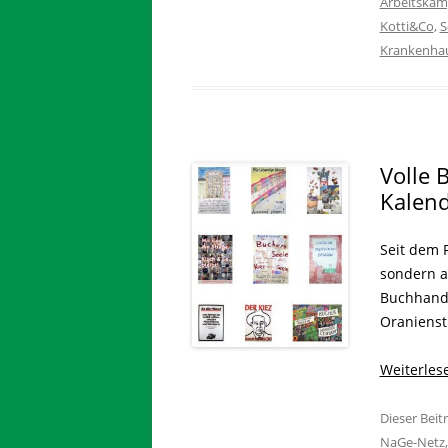
Arbeitskäm
Kotti&Co
,
S
Krankenha
Volle B
Kalen
Seit dem F
sondern a
Buchhandl
Oranienst
Weiterle
Dieser Bei
NaGe-Netz