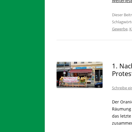
Weiterle
Dieser Bei
Schlagwört
Gewerbe
,
K
1. Nac
Protes
Schreibe e
Der Orani
Räumung b
das letzt
zusammen