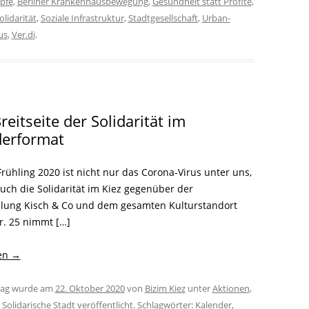
pfe
,
Berliner Krankenhausbewegung
,
Gesundheit statt Profite
,
olidarität
,
Soziale Infrastruktur
,
Stadtgesellschaft
,
Urban-
us
,
Ver.di
.
reitseite der Solidarität im
derformat
rühling 2020 ist nicht nur das Corona-Virus unter uns,
uch die Solidarität im Kiez gegenüber der
ung Kisch & Co und dem gesamten Kulturstandort
r. 25 nimmt […]
sen
→
trag wurde am
22. Oktober 2020
von
Bizim Kiez
unter
Aktionen
,
,
Solidarische Stadt
veröffentlicht. Schlagwörter:
Kalender
,