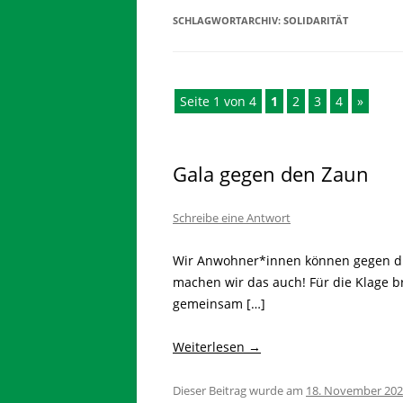
SCHLAGWORTARCHIV:
SOLIDARITÄT
Seite 1 von 4
1
2
3
4
»
Gala gegen den Zaun
Schreibe eine Antwort
Wir Anwohner*innen können gegen die 
machen wir das auch! Für die Klage b
gemeinsam […]
Weiterlesen
→
Dieser Beitrag wurde am
18. November 20