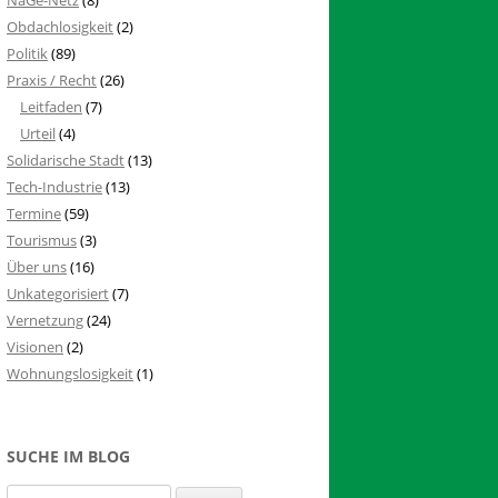
Obdachlosigkeit
(2)
Politik
(89)
Praxis / Recht
(26)
Leitfaden
(7)
Urteil
(4)
Solidarische Stadt
(13)
Tech-Industrie
(13)
Termine
(59)
Tourismus
(3)
Über uns
(16)
Unkategorisiert
(7)
Vernetzung
(24)
Visionen
(2)
Wohnungslosigkeit
(1)
SUCHE IM BLOG