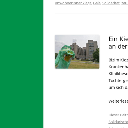
AnwohnerInnenklage
,
Gala
,
Solidarität
,
zau
Ein Ki
an der
Bizim Kiez
Krankenh
Klinikbesc
Tochterge
um sich d
Weiterle
Dieser Bei
Solidarisch