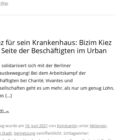
nfrei
.
ez für sein Krankenhaus: Bizim Kiez
 Seite der Beschäftigten im Urban
 solidarisiert sich mit der Berliner
ausbewegung! Bei dem Arbeitskampf der
häftigten bei Charité, Vivantes und
sellschaften geht es um mehr, als nur um genug Lohn,
as […]
sen
→
trag wurde am
16. Juni 2021
von
Konstantin
unter
Aktionen
,
e Stadt
,
Vernetzung
veröffentlicht. Schlagwörter: