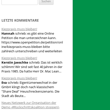
S
u
c
h
LETZTE KOMMENTARE
e
Kiezpraxis muss bleiben!
n
Hannah
schrieb:
es gibt eine Online
n
Petition die man unterzeichnen kann.
a
https://www.openpetition.de/petition/onl
ine/kiezpraxis-muss-bleiben bitte
c
zahlreich unterschreiben und weiterleiten
h
Kiezpraxis muss bleiben!
:
Kerstin Jaeschke
schrieb:
Das ist wirklich
schlimm! Wir sind seit fast 40 Jahren in der
Praxis 1985. Da hatte Herr Dr. Mac Lean…
Kiezpraxis muss bleiben!
Eva
schrieb:
Eigentümerwechsel in der
GmbH klingt doch nach klassischem
"Share Deal" Heuschreckenszenario. Die
Stadt als Beute...
Neues Netzwerk zur Organisation der
Demo ›#Rückschrittskoalition stoppen!‹