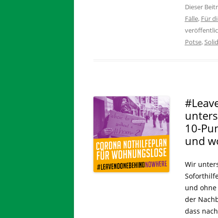
Dieser Bei
Fälle
,
Für d
veröffentli
Potse
,
Solid
#Leav
unters
10-Pun
und w
Wir unter
Soforthil
und ohne M
der Nachba
dass nach