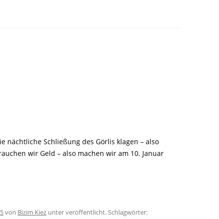
LITERATUR
GLOREICHE
LEITFADEN
KIEZGESCHICHTEN
nächtliche Schließung des Görlis klagen – also
rauchen wir Geld – also machen wir am 10. Januar
25
von
Bizim Kiez
unter veröffentlicht. Schlagwörter: