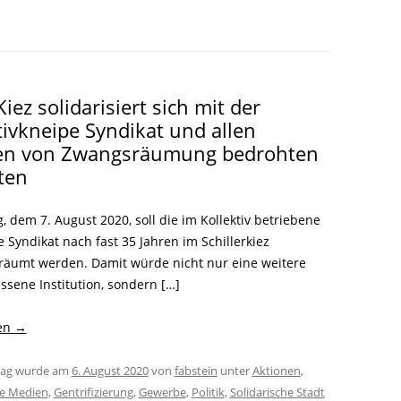
LITERATUR
GLOREICHE
LEITFADEN
KIEZGESCHICHTEN
iez solidarisiert sich mit der
tivkneipe Syndikat und allen
en von Zwangsräumung bedrohten
ten
, dem 7. August 2020, soll die im Kollektiv betriebene
 Syndikat nach fast 35 Jahren im Schillerkiez
äumt werden. Damit würde nicht nur eine weitere
ssene Institution, sondern […]
sen
→
trag wurde am
6. August 2020
von
fabstein
unter
Aktionen
,
ie Medien
,
Gentrifizierung
,
Gewerbe
,
Politik
,
Solidarische Stadt