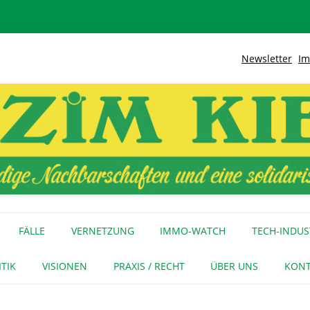
Newsletter
Im
lidarische Stadt
Kiez
Zum
Inhalt
FÄLLE
VERNETZUNG
IMMO-WATCH
TECH-INDUS
springen
MEDIENECHO
GEWERBE
INITIATIVEN
ITIK
VISIONEN
PRAXIS / RECHT
ÜBER UNS
KONT
FÜR MEDIEN
NAGE-NETZ
URTEIL