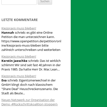
S
u
c
h
LETZTE KOMMENTARE
e
Kiezpraxis muss bleiben!
n
Hannah
schrieb:
es gibt eine Online
n
Petition die man unterzeichnen kann.
a
https://www.openpetition.de/petition/onl
ine/kiezpraxis-muss-bleiben bitte
c
zahlreich unterschreiben und weiterleiten
h
Kiezpraxis muss bleiben!
:
Kerstin Jaeschke
schrieb:
Das ist wirklich
schlimm! Wir sind seit fast 40 Jahren in der
Praxis 1985. Da hatte Herr Dr. Mac Lean…
Kiezpraxis muss bleiben!
Eva
schrieb:
Eigentümerwechsel in der
GmbH klingt doch nach klassischem
"Share Deal" Heuschreckenszenario. Die
Stadt als Beute...
Neues Netzwerk zur Organisation der
Demo ›#Rückschrittskoalition stoppen!‹