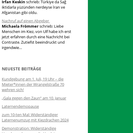
Irfan Keskin
schrieb:
Türkiye da Sağ
iktidarla yüzünden nerdeyse İran ve
Afganistan gibi oldu.
Nachruf auf einen Abgeber
Michaela Frömmer
schrieb:
Liebe
Menschen im Kiez, von Ulf habe ich erst
jetzt erfahren durch eine Nachricht bei
Contraste. Zutiefst beeindruckt und
irgendwie…
NEUESTE BEITRÄGE
Kundgebung am 1. Juli, 19 Uhr – die
Mieter*innen der Wrangelstraße 70
wehren sich!
„Gala gegen den Zaun“ am 10. Januar
Laternendemopause
zum 10-ten Mal: Widerständiger
Laternenumzug mit Kiezdrachen 2024
Demonstration: Widerständige