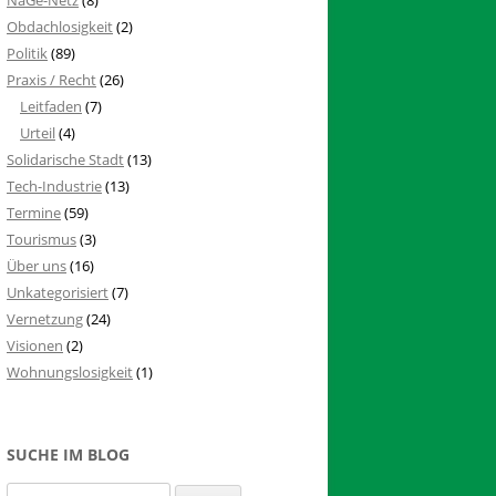
Obdachlosigkeit
(2)
Politik
(89)
Praxis / Recht
(26)
Leitfaden
(7)
Urteil
(4)
Solidarische Stadt
(13)
Tech-Industrie
(13)
Termine
(59)
Tourismus
(3)
Über uns
(16)
Unkategorisiert
(7)
Vernetzung
(24)
Visionen
(2)
Wohnungslosigkeit
(1)
SUCHE IM BLOG