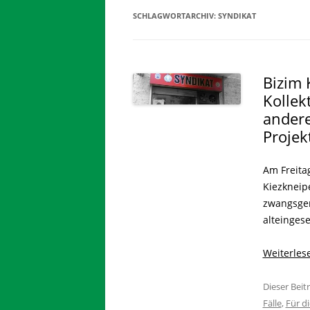
SCHLAGWORTARCHIV:
SYNDIKAT
Bizim K
Kollek
ander
Projek
Am Freitag
Kiezkneipe
zwangsger
alteingese
Weiterle
Dieser Bei
Fälle
,
Für d