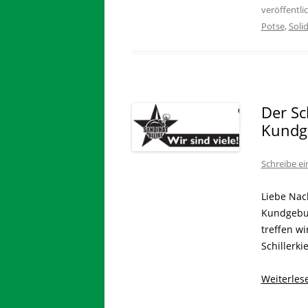
veröffentli
Potse
,
Solid
Der Sch
Kundg
Schreibe e
Liebe Nac
Kundgebun
treffen wi
Schillerki
Weiterle