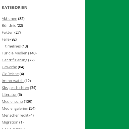
KATEGORIEN
Aktionen
(82)
Bündnis
(22)
Fakten
(27)
Fälle
(92)
timelines
(13)
Für die Medien
(140)
Gentrifizierung
(72)
Gewerbe
(64)
GloReiche
(4)
Immo-watch
(12)
Kiezgeschichten
(34)
Literatur
(6)
Medienecho
(189)
Mediengalerien
(54)
Menschenrecht
(4)
Migration
(1)
NaGe-Netz
(8)