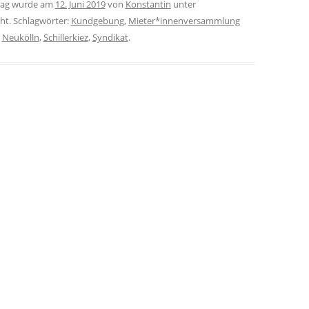
trag wurde am
12. Juni 2019
von
Konstantin
unter
cht. Schlagwörter:
Kundgebung
,
Mieter*innenversammlung
,
Neukölln
,
Schillerkiez
,
Syndikat
.