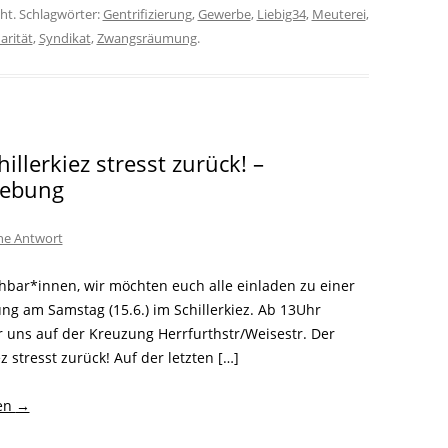
cht. Schlagwörter:
Gentrifizierung
,
Gewerbe
,
Liebig34
,
Meuterei
,
arität
,
Syndikat
,
Zwangsräumung
.
illerkiez stresst zurück! –
ebung
ine Antwort
hbar*innen, wir möchten euch alle einladen zu einer
g am Samstag (15.6.) im Schillerkiez. Ab 13Uhr
r uns auf der Kreuzung Herrfurthstr/Weisestr. Der
ez stresst zurück! Auf der letzten […]
sen
→