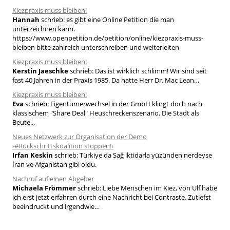
Kiezpraxis muss bleiben!
n
Hannah
schrieb:
es gibt eine Online Petition die man
n
unterzeichnen kann.
a
https://www.openpetition.de/petition/online/kiezpraxis-muss-
bleiben bitte zahlreich unterschreiben und weiterleiten
c
h
Kiezpraxis muss bleiben!
Kerstin Jaeschke
schrieb:
Das ist wirklich schlimm! Wir sind seit
:
fast 40 Jahren in der Praxis 1985. Da hatte Herr Dr. Mac Lean…
Kiezpraxis muss bleiben!
Eva
schrieb:
Eigentümerwechsel in der GmbH klingt doch nach
klassischem "Share Deal" Heuschreckenszenario. Die Stadt als
Beute...
Neues Netzwerk zur Organisation der Demo
›#Rückschrittskoalition stoppen!‹
Irfan Keskin
schrieb:
Türkiye da Sağ iktidarla yüzünden nerdeyse
İran ve Afganistan gibi oldu.
Nachruf auf einen Abgeber
Michaela Frömmer
schrieb:
Liebe Menschen im Kiez, von Ulf habe
ich erst jetzt erfahren durch eine Nachricht bei Contraste. Zutiefst
beeindruckt und irgendwie…