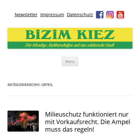
Newsletter
Impressum
Datenschutz
Bizim Kiez – Unser Kiez
Für lebendige Nachbarschaften und eine solidarische Stadt
Zum
Menü
Inhalt
springen
KATEGORIEARCHIV:
URTEIL
Milieuschutz funktioniert nur
mit Vorkaufsrecht. Die Ampel
muss das regeln!