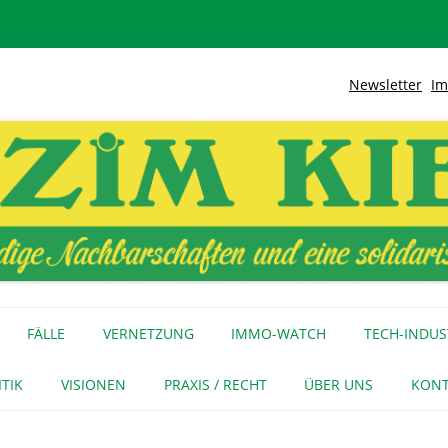
Newsletter
Im
lidarische Stadt
Kiez
Zum
Inhalt
FÄLLE
VERNETZUNG
IMMO-WATCH
TECH-INDUS
springen
MEDIENECHO
GEWERBE
INITIATIVEN
ITIK
VISIONEN
PRAXIS / RECHT
ÜBER UNS
KONT
FÜR MEDIEN
NAGE-NETZ
URTEIL