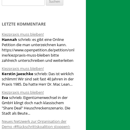
S
u
c
h
LETZTE KOMMENTARE
e
Kiezpraxis muss bleiben!
n
Hannah
schrieb:
es gibt eine Online
n
Petition die man unterzeichnen kann.
a
https://www.openpetition.de/petition/onl
ine/kiezpraxis-muss-bleiben bitte
c
zahlreich unterschreiben und weiterleiten
h
Kiezpraxis muss bleiben!
:
Kerstin Jaeschke
schrieb:
Das ist wirklich
schlimm! Wir sind seit fast 40 Jahren in der
Praxis 1985. Da hatte Herr Dr. Mac Lean…
Kiezpraxis muss bleiben!
Eva
schrieb:
Eigentümerwechsel in der
GmbH klingt doch nach klassischem
"Share Deal" Heuschreckenszenario. Die
Stadt als Beute...
Neues Netzwerk zur Organisation der
Demo ›#Rückschrittskoalition stoppen!‹