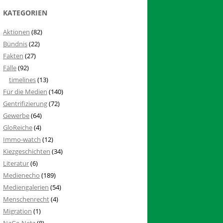
KATEGORIEN
Aktionen
(82)
Bündnis
(22)
Fakten
(27)
Fälle
(92)
timelines
(13)
Für die Medien
(140)
Gentrifizierung
(72)
Gewerbe
(64)
GloReiche
(4)
Immo-watch
(12)
Kiezgeschichten
(34)
Literatur
(6)
Medienecho
(189)
Mediengalerien
(54)
Menschenrecht
(4)
Migration
(1)
NaGe-Netz
(8)