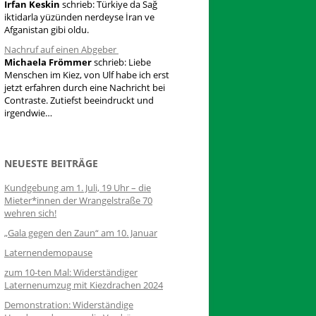
Irfan Keskin
schrieb:
Türkiye da Sağ
iktidarla yüzünden nerdeyse İran ve
Afganistan gibi oldu.
Nachruf auf einen Abgeber
Michaela Frömmer
schrieb:
Liebe
Menschen im Kiez, von Ulf habe ich erst
jetzt erfahren durch eine Nachricht bei
Contraste. Zutiefst beeindruckt und
irgendwie…
NEUESTE BEITRÄGE
Kundgebung am 1. Juli, 19 Uhr – die
Mieter*innen der Wrangelstraße 70
wehren sich!
„Gala gegen den Zaun“ am 10. Januar
Laternendemopause
zum 10-ten Mal: Widerständiger
Laternenumzug mit Kiezdrachen 2024
Demonstration: Widerständige