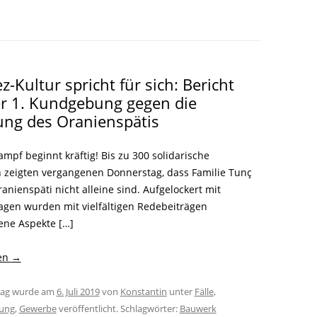
LITERATUR
GLOREICHE
LEITFADEN
KIEZGESCHICHTEN
z-Kultur spricht für sich: Bericht
r 1. Kundgebung gegen die
ng des Oranienspätis
mpf beginnt kräftig! Bis zu 300 solidarische
zeigten vergangenen Donnerstag, dass Familie Tunç
anienspäti nicht alleine sind. Aufgelockert mit
agen wurden mit vielfältigen Redebeiträgen
ene Aspekte […]
sen
→
trag wurde am
6. Juli 2019
von
Konstantin
unter
Fälle
,
rung
,
Gewerbe
veröffentlicht. Schlagwörter:
Bauwerk