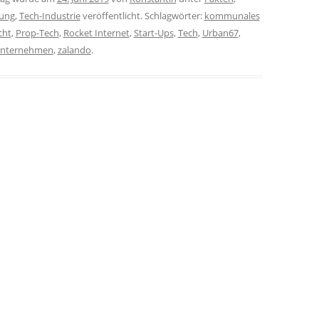
rung
,
Tech-Industrie
veröffentlicht. Schlagwörter:
kommunales
cht
,
Prop-Tech
,
Rocket Internet
,
Start-Ups
,
Tech
,
Urban67
,
nternehmen
,
zalando
.