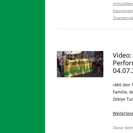
Immobilie
Kiezversa
Oranienspä
Video:
Perfo
04.07
»Mit den T
Familie, 
Zekiye Tun
Weiterle
Dieser Bei