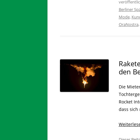
veröffentli
Berliner Spä
Mode
,
Kun
OraNostra
Rakete
den Be
Die Miete
Tochterge
Rocket In
dass sich 
Weiterle
Dieser Bei