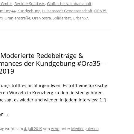
n GmbH
,
Berliner Späti e.V.
,
GloReiche Nachbarschaft
,
mmlung44
,
Kundgebung
,
Luisenstadt Genossenschaft
,
ORA35
,
ti
,
Oranienstraße
,
OraNostra
,
Solidarität
,
Urban67
.
 Moderierte Redebeiträge &
rmances der Kundgebung #Ora35 –
.2019
unçs trifft es nicht irgendwen. Es trifft eine türkische
deren Wurzeln in Kreuzberg zu den tiefsten gehören.
ç sagt es wieder und wieder, in jedem Interview: […]
sen
→
trag wurde am
4. Juli 2019
von
Arno
unter
Mediengalerien