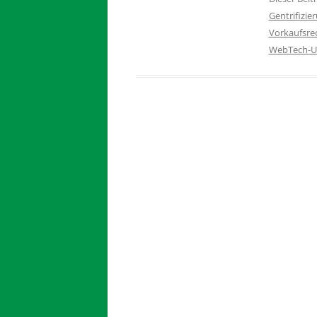
Gentrifizie
Vorkaufsre
WebTech-U