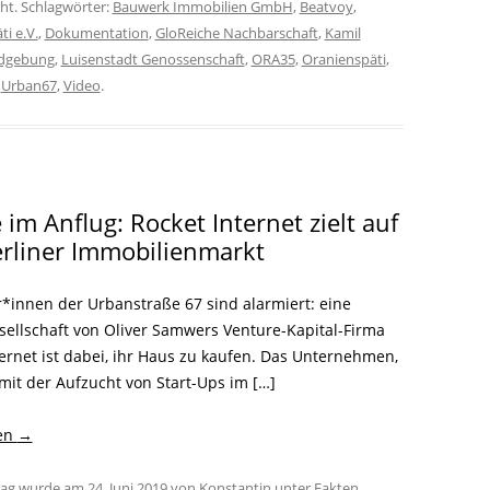
cht. Schlagwörter:
Bauwerk Immobilien GmbH
,
Beatvoy
,
ti e.V.
,
Dokumentation
,
GloReiche Nachbarschaft
,
Kamil
dgebung
,
Luisenstadt Genossenschaft
,
ORA35
,
Oranienspäti
,
,
Urban67
,
Video
.
 im Anflug: Rocket Internet zielt auf
rliner Immobilienmarkt
r*innen der Urbanstraße 67 sind alarmiert: eine
sellschaft von Oliver Samwers Venture-Kapital-Firma
ternet ist dabei, ihr Haus zu kaufen. Das Unternehmen,
mit der Aufzucht von Start-Ups im […]
sen
→
trag wurde am
24. Juni 2019
von
Konstantin
unter
Fakten
,