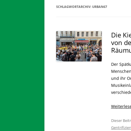
SCHLAGWORTARCHIV:
URBAN67
Die Kie
von de
Räumu
Der Spätka
Menschen 
und ihr Or
Musikeinl
verschied
Weiterle
Dieser Bei
Gentrifizie