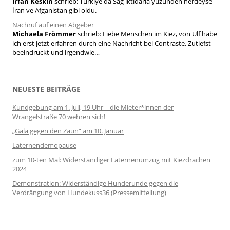
Irfan Keskin
schrieb:
Türkiye da Sağ iktidarla yüzünden nerdeyse
İran ve Afganistan gibi oldu.
Nachruf auf einen Abgeber
Michaela Frömmer
schrieb:
Liebe Menschen im Kiez, von Ulf habe
ich erst jetzt erfahren durch eine Nachricht bei Contraste. Zutiefst
beeindruckt und irgendwie…
NEUESTE BEITRÄGE
Kundgebung am 1. Juli, 19 Uhr – die Mieter*innen der
Wrangelstraße 70 wehren sich!
„Gala gegen den Zaun“ am 10. Januar
Laternendemopause
zum 10-ten Mal: Widerständiger Laternenumzug mit Kiezdrachen
2024
Demonstration: Widerständige Hunderunde gegen die
Verdrängung von Hundekuss36 (Pressemitteilung)