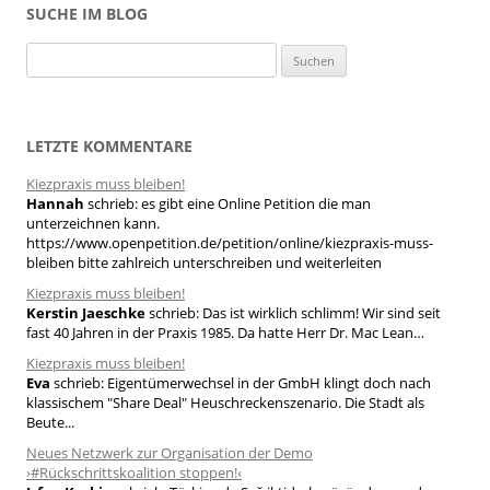
SUCHE IM BLOG
S
u
c
h
LETZTE KOMMENTARE
e
Kiezpraxis muss bleiben!
n
Hannah
schrieb:
es gibt eine Online Petition die man
n
unterzeichnen kann.
a
https://www.openpetition.de/petition/online/kiezpraxis-muss-
bleiben bitte zahlreich unterschreiben und weiterleiten
c
h
Kiezpraxis muss bleiben!
Kerstin Jaeschke
schrieb:
Das ist wirklich schlimm! Wir sind seit
:
fast 40 Jahren in der Praxis 1985. Da hatte Herr Dr. Mac Lean…
Kiezpraxis muss bleiben!
Eva
schrieb:
Eigentümerwechsel in der GmbH klingt doch nach
klassischem "Share Deal" Heuschreckenszenario. Die Stadt als
Beute...
Neues Netzwerk zur Organisation der Demo
›#Rückschrittskoalition stoppen!‹