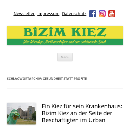
Newsletter
Impressum
Datenschutz
Bizim Kiez – Unser Kiez
Für lebendige Nachbarschaften und eine solidarische Stadt
Zum
Menü
Inhalt
springen
SCHLAGWORTARCHIV:
GESUNDHEIT STATT PROFITE
Ein Kiez für sein Krankenhaus:
Bizim Kiez an der Seite der
Beschäftigten im Urban