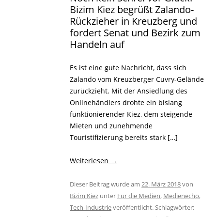
Bizim Kiez begrüßt Zalando-
Rückzieher in Kreuzberg und
fordert Senat und Bezirk zum
Handeln auf
Es ist eine gute Nachricht, dass sich
Zalando vom Kreuzberger Cuvry-Gelände
zurückzieht. Mit der Ansiedlung des
Onlinehändlers drohte ein bislang
funktionierender Kiez, dem steigende
Mieten und zunehmende
Touristifizierung bereits stark […]
Weiterlesen
→
Dieser Beitrag wurde am
22. März 2018
von
Bizim Kiez
unter
Für die Medien
,
Medienecho
,
Tech-Industrie
veröffentlicht. Schlagwörter: