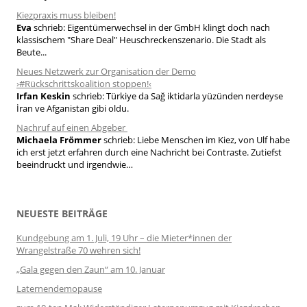
Kiezpraxis muss bleiben!
Eva
schrieb:
Eigentümerwechsel in der GmbH klingt doch nach
klassischem "Share Deal" Heuschreckenszenario. Die Stadt als
Beute...
Neues Netzwerk zur Organisation der Demo
›#Rückschrittskoalition stoppen!‹
Irfan Keskin
schrieb:
Türkiye da Sağ iktidarla yüzünden nerdeyse
İran ve Afganistan gibi oldu.
Nachruf auf einen Abgeber
Michaela Frömmer
schrieb:
Liebe Menschen im Kiez, von Ulf habe
ich erst jetzt erfahren durch eine Nachricht bei Contraste. Zutiefst
beeindruckt und irgendwie…
NEUESTE BEITRÄGE
Kundgebung am 1. Juli, 19 Uhr – die Mieter*innen der
Wrangelstraße 70 wehren sich!
„Gala gegen den Zaun“ am 10. Januar
Laternendemopause