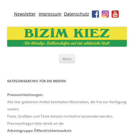
Newsletter
Impressum
Datenschutz
Bizim Kiez – Unser Kiez
Für lebendige Nachbarschaften und eine solidarische Stadt
Zum
Menü
Inhalt
springen
KATEGORIEARCHIV:
FÜR DIE MEDIEN
Pressemitteilungen.
Alle hier gelisteten Artikel beinhalten Materialien, die frei zur Verfügung
stehen.
Fotos, Grafiken und Texte können rechtefrei verwendet werden.
Presseanfragen bitte direkt an die
Arbeitsgruppe Öffentlichkeitsarbeit