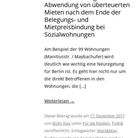
Abwendung von überteuerten
Mieten nach dem Ende der
Belegungs- und
Mietpreisbindung bei
Sozialwohnungen
Am Beispiel der 99 Wohnungen
(Manitiusstr. / Maybachufer) wird
deutlich wie wichtig eine Neuregelung
für Berlin ist. Es geht hier nicht nur um
die direkt Betroffenen in den
Wohnungen, die […]
Weiterlesen
→
Dieser Beitrag wurde am
17. Dezember 2017
von
Bizim Kiez
unter
Für die Medien
,
Politik
veröffentlicht. Schlagwörter:
Mani&May
,
Rechtsverordnung
,
Sozialer Wohnungsbau
.