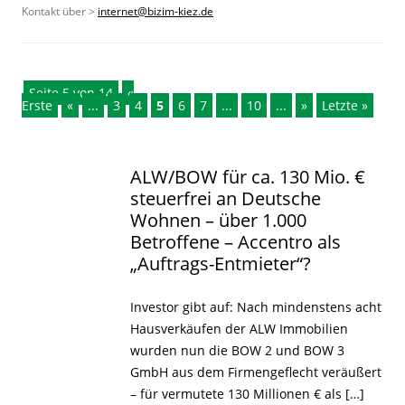
Kontakt über >
internet@bizim-kiez.de
Seite 5 von 14
«
Erste
«
...
3
4
5
6
7
...
10
...
»
Letzte »
ALW/BOW für ca. 130 Mio. €
steuerfrei an Deutsche
Wohnen – über 1.000
Betroffene – Accentro als
„Auftrags-Entmieter“?
Investor gibt auf: Nach mindenstens acht
Hausverkäufen der ALW Immobilien
wurden nun die BOW 2 und BOW 3
GmbH aus dem Firmengeflecht veräußert
– für vermutete 130 Millionen € als […]