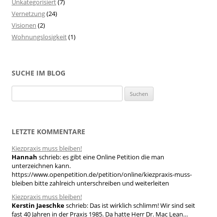
Unkategorisiert
(7)
Vernetzung
(24)
Visionen
(2)
Wohnungslosigkeit
(1)
SUCHE IM BLOG
S
u
c
h
LETZTE KOMMENTARE
e
Kiezpraxis muss bleiben!
n
Hannah
schrieb:
es gibt eine Online Petition die man
n
unterzeichnen kann.
a
https://www.openpetition.de/petition/online/kiezpraxis-muss-
bleiben bitte zahlreich unterschreiben und weiterleiten
c
h
Kiezpraxis muss bleiben!
Kerstin Jaeschke
schrieb:
Das ist wirklich schlimm! Wir sind seit
:
fast 40 Jahren in der Praxis 1985. Da hatte Herr Dr. Mac Lean…