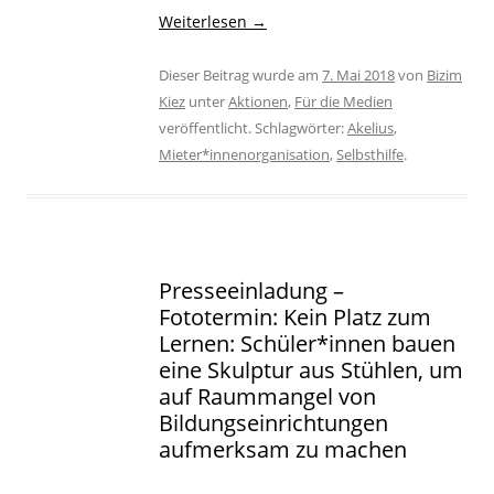
Weiterlesen
→
Dieser Beitrag wurde am
7. Mai 2018
von
Bizim
Kiez
unter
Aktionen
,
Für die Medien
veröffentlicht. Schlagwörter:
Akelius
,
Mieter*innenorganisation
,
Selbsthilfe
.
Presseeinladung –
Fototermin: Kein Platz zum
Lernen: Schüler*innen bauen
eine Skulptur aus Stühlen, um
auf Raummangel von
Bildungseinrichtungen
aufmerksam zu machen