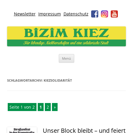
Newsletter
Impressum
Datenschutz
Bizim Kiez – Unser Kiez
Für lebendige Nachbarschaften und eine solidarische Stadt
Zum
Menü
Inhalt
springen
SCHLAGWORTARCHIV:
KIEZSOLIDARITÄT
Seite 1 von 2
1
2
»
Unser Block bleibt – und feiert