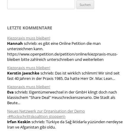
S
u
c
h
LETZTE KOMMENTARE
e
Kiezpraxis muss bleiben!
n
Hannah
schrieb:
es gibt eine Online Petition die man
n
unterzeichnen kann.
a
https://www.openpetition.de/petition/online/kiezpraxis-muss-
bleiben bitte zahlreich unterschreiben und weiterleiten
c
h
Kiezpraxis muss bleiben!
Kerstin Jaeschke
schrieb:
Das ist wirklich schlimm! Wir sind seit
:
fast 40 Jahren in der Praxis 1985. Da hatte Herr Dr. Mac Lean…
Kiezpraxis muss bleiben!
Eva
schrieb:
Eigentümerwechsel in der GmbH klingt doch nach
klassischem "Share Deal" Heuschreckenszenario. Die Stadt als
Beute...
Neues Netzwerk zur Organisation der Demo
›#Rückschrittskoalition stoppen!‹
Irfan Keskin
schrieb:
Türkiye da Sağ iktidarla yüzünden nerdeyse
İran ve Afganistan gibi oldu.