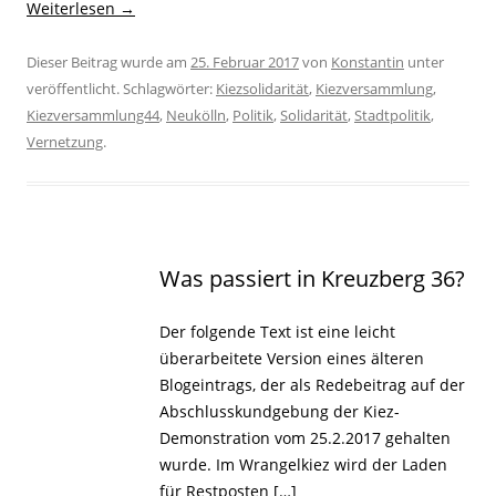
Weiterlesen
→
Dieser Beitrag wurde am
25. Februar 2017
von
Konstantin
unter
veröffentlicht. Schlagwörter:
Kiezsolidarität
,
Kiezversammlung
,
Kiezversammlung44
,
Neukölln
,
Politik
,
Solidarität
,
Stadtpolitik
,
Vernetzung
.
Was passiert in Kreuzberg 36?
Der folgende Text ist eine leicht
überarbeitete Version eines älteren
Blogeintrags, der als Redebeitrag auf der
Abschlusskundgebung der Kiez-
Demonstration vom 25.2.2017 gehalten
wurde. Im Wrangelkiez wird der Laden
für Restposten […]