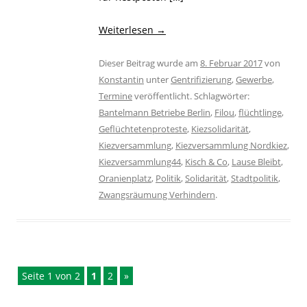
Weiterlesen
→
Dieser Beitrag wurde am
8. Februar 2017
von
Konstantin
unter
Gentrifizierung
,
Gewerbe
,
Termine
veröffentlicht. Schlagwörter:
Bantelmann Betriebe Berlin
,
Filou
,
flüchtlinge
,
Geflüchtetenproteste
,
Kiezsolidarität
,
Kiezversammlung
,
Kiezversammlung Nordkiez
,
Kiezversammlung44
,
Kisch & Co
,
Lause Bleibt
,
Oranienplatz
,
Politik
,
Solidarität
,
Stadtpolitik
,
Zwangsräumung Verhindern
.
Seite 1 von 2
1
2
»