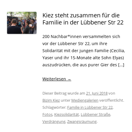
Kiez steht zusammen für die
Familie in der Lübbener Str 22
200 Nachbar*innen versammelten sich
vor der Lübbener Str 22, um ihre
Solidarität mit der jungen Familie (Cecilia,
Yaser und ihr 15-Monate alte Sohn Elyas)
auszudrücken, die aus purer Gier des […]
Weiterlesen
→
Dieser Beitrag wurde am
21. Juni 2018
von
Bizim Kiez
unter
Mediengalerien
veröffentlicht.
Schlagwörter:
Familie in Lübbener Str 22
,
Fotos
,
Kiezsolidarität
,
Lübbener Straße
,
Verdrängung
,
Zwangsräumung
.