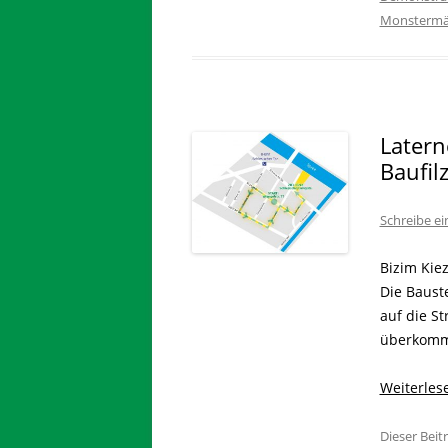
Monstermä
Latern
Baufil
Schreibe e
Bizim Kie
Die Baust
auf die St
überkomme
Weiterle
Dieser Bei