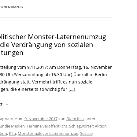
LITERATUR
GLOREICHE
ERNENUMZUG
LEITFADEN
KIEZGESCHICHTEN
litischer Monster-Laternenumzug
die Verdrängung von sozialen
htungen
teilung vom 9.11.2017: Am Donnerstag, 16. November
:30 Uhr/Versammlung ab 16:30 Uhr) Überall in Berlin
drängung statt. Vermehrt trifft es nun soziale
gen, die einerseits so wichtig für […]
sen
→
trag wurde am
9. November 2017
von
Bizim Kiez
unter
ür die Medien
,
Termine
veröffentlicht. Schlagwörter:
Aktion
,
tion
,
Kita
,
Monstermäßiger Laternenumzug
,
Soziale