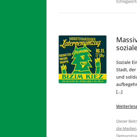
Schlagwört
Massiv
sozial
Soziale E
Stadt, de
und solid
aufbegehr
[…]
Weiterle
Dieser Bei
die Medien
Demonstra