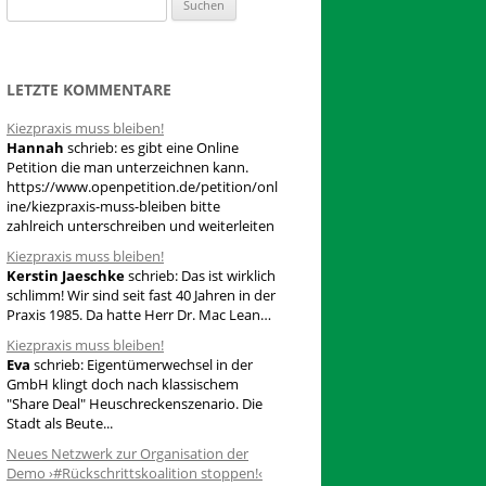
S
u
c
h
LETZTE KOMMENTARE
e
Kiezpraxis muss bleiben!
n
Hannah
schrieb:
es gibt eine Online
n
Petition die man unterzeichnen kann.
a
https://www.openpetition.de/petition/onl
ine/kiezpraxis-muss-bleiben bitte
c
zahlreich unterschreiben und weiterleiten
h
Kiezpraxis muss bleiben!
:
Kerstin Jaeschke
schrieb:
Das ist wirklich
schlimm! Wir sind seit fast 40 Jahren in der
Praxis 1985. Da hatte Herr Dr. Mac Lean…
Kiezpraxis muss bleiben!
Eva
schrieb:
Eigentümerwechsel in der
GmbH klingt doch nach klassischem
"Share Deal" Heuschreckenszenario. Die
Stadt als Beute...
Neues Netzwerk zur Organisation der
Demo ›#Rückschrittskoalition stoppen!‹