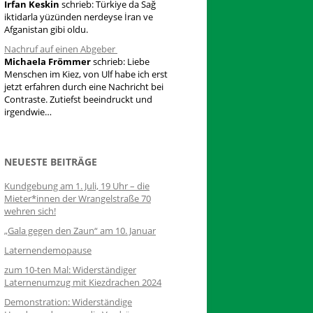
Irfan Keskin
schrieb:
Türkiye da Sağ
iktidarla yüzünden nerdeyse İran ve
Afganistan gibi oldu.
Nachruf auf einen Abgeber
Michaela Frömmer
schrieb:
Liebe
Menschen im Kiez, von Ulf habe ich erst
jetzt erfahren durch eine Nachricht bei
Contraste. Zutiefst beeindruckt und
irgendwie…
NEUESTE BEITRÄGE
Kundgebung am 1. Juli, 19 Uhr – die
Mieter*innen der Wrangelstraße 70
wehren sich!
„Gala gegen den Zaun“ am 10. Januar
Laternendemopause
zum 10-ten Mal: Widerständiger
Laternenumzug mit Kiezdrachen 2024
Demonstration: Widerständige