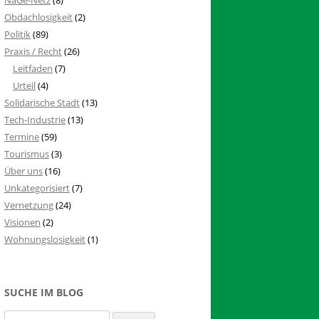
Obdachlosigkeit
(2)
Politik
(89)
Praxis / Recht
(26)
Leitfaden
(7)
Urteil
(4)
Solidarische Stadt
(13)
Tech-Industrie
(13)
Termine
(59)
Tourismus
(3)
Über uns
(16)
Unkategorisiert
(7)
Vernetzung
(24)
Visionen
(2)
Wohnungslosigkeit
(1)
SUCHE IM BLOG