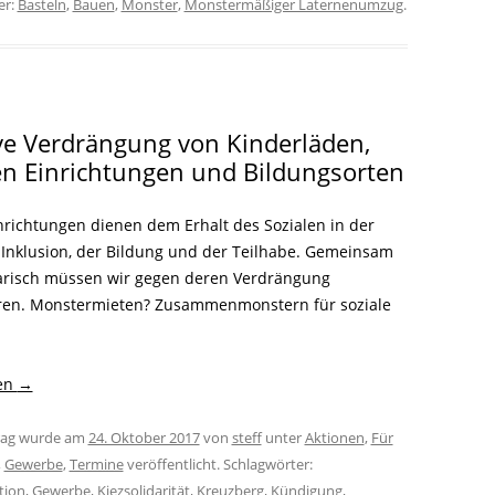
er:
Basteln
,
Bauen
,
Monster
,
Monstermäßiger Laternenumzug
.
e Verdrängung von Kinderläden,
en Einrichtungen und Bildungsorten
inrichtungen dienen dem Erhalt des Sozialen in der
r Inklusion, der Bildung und der Teilhabe. Gemeinsam
arisch müssen wir gegen deren Verdrängung
en. Monstermieten? Zusammenmonstern für soziale
sen
→
trag wurde am
24. Oktober 2017
von
steff
unter
Aktionen
,
Für
,
Gewerbe
,
Termine
veröffentlicht. Schlagwörter:
tion
,
Gewerbe
,
Kiezsolidarität
,
Kreuzberg
,
Kündigung
,