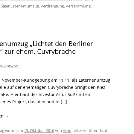
ßiger Laternenumzug
,
Verdrängung
,
Versammlung
.
enumzug „Lichtet den Berliner
z“ zur ehem. Cuvrybrache
ine Antwort
z November-Kundgebung am 11.11. als Laternenumzug
elle auf der ehemaligen Cuvrybrache bringt den Kiez
raße. Hier baut der Investor Artur Süßkind ein
nes Projekt, das niemand in […]
sen
→
trag wurde am
15. Oktober 2016
von
Arno
unter veröffentlicht.