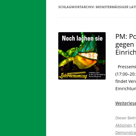
SCHLAGWORTARCHIV:
MONSTERMÄSSIGER LAT
PM: Po
gegen 
Einric
Pressemit
(17:00–20
findet Ver
Einrichtun
Weiterle
Dieser Bei
Aktionen
,
F
Demonstra