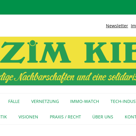
Newsletter
Im
lidarische Stadt
Kiez
Zum
Inhalt
FÄLLE
VERNETZUNG
IMMO-WATCH
TECH-INDUS
springen
MEDIENECHO
GEWERBE
INITIATIVEN
ITIK
VISIONEN
PRAXIS / RECHT
ÜBER UNS
KONT
FÜR MEDIEN
NAGE-NETZ
URTEIL