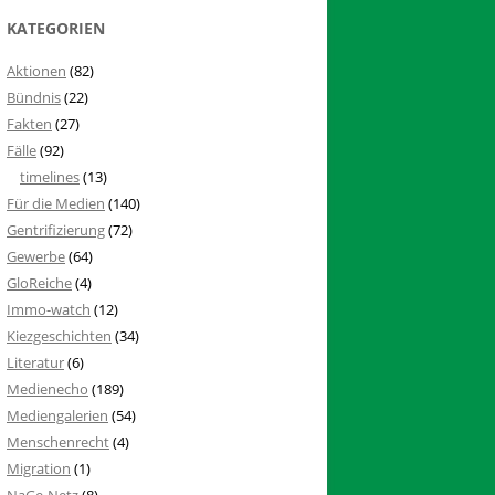
KATEGORIEN
Aktionen
(82)
Bündnis
(22)
Fakten
(27)
Fälle
(92)
timelines
(13)
Für die Medien
(140)
Gentrifizierung
(72)
Gewerbe
(64)
GloReiche
(4)
Immo-watch
(12)
Kiezgeschichten
(34)
Literatur
(6)
Medienecho
(189)
Mediengalerien
(54)
Menschenrecht
(4)
Migration
(1)
NaGe-Netz
(8)