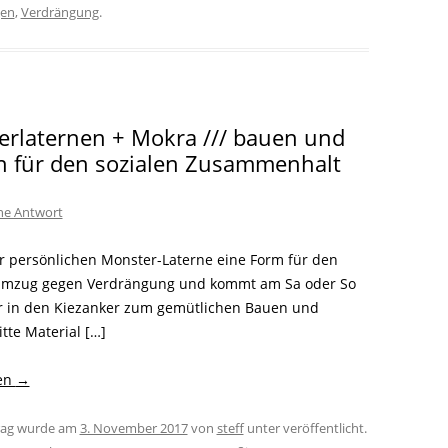
gen
,
Verdrängung
.
rlaternen + Mokra /// bauen und
n für den sozialen Zusammenhalt
ine Antwort
r persönlichen Monster-Laterne eine Form für den
umzug gegen Verdrängung und kommt am Sa oder So
 in den Kiezanker zum gemütlichen Bauen und
itte Material […]
sen
→
trag wurde am
3. November 2017
von
steff
unter veröffentlicht.