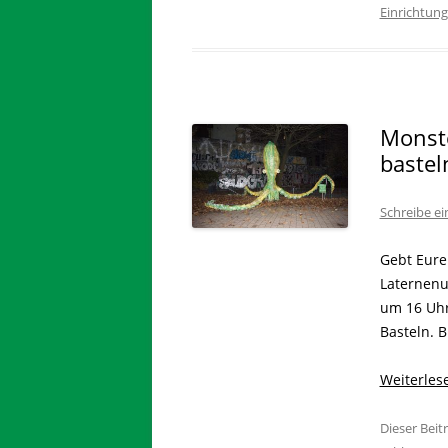
Einrichtun
Monste
bastel
Schreibe e
Gebt Eure
Laternen
um 16 Uhr
Basteln. B
Weiterle
Dieser Bei