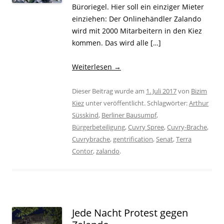
Büroriegel. Hier soll ein einziger Mieter
einziehen: Der Onlinehändler Zalando
wird mit 2000 Mitarbeitern in den Kiez
kommen. Das wird alle […]
Weiterlesen
→
Dieser Beitrag wurde am
1. Juli 2017
von
Bizim
Kiez
unter veröffentlicht. Schlagwörter:
Arthur
Süsskind
,
Berliner Bausumpf
,
Bürgerbeteiligung
,
Cuvry Spree
,
Cuvry-Brache
,
Cuvrybrache
,
gentrification
,
Senat
,
Terra
Contor
,
zalando
.
Jede Nacht Protest gegen