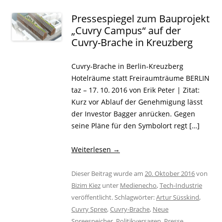
Pressespiegel zum Bauprojekt
„Cuvry Campus“ auf der
Cuvry-Brache in Kreuzberg
Cuvry-Brache in Berlin-Kreuzberg
Hotelräume statt Freiraumträume BERLIN
taz – 17. 10. 2016 von Erik Peter | Zitat:
Kurz vor Ablauf der Genehmigung lässt
der Investor Bagger anrücken. Gegen
seine Pläne für den Symbolort regt […]
Weiterlesen
→
Dieser Beitrag wurde am
20. Oktober 2016
von
Bizim Kiez
unter
Medienecho
,
Tech-Industrie
veröffentlicht. Schlagwörter:
Artur Süsskind
,
Cuvry Spree
,
Cuvry-Brache
,
Neue
Spreespeicher
,
Politikversagen
,
Presse
.