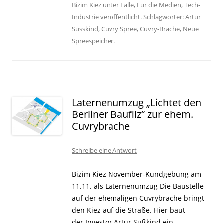
Bizim Kiez
unter
Fälle
,
Für die Medien
,
Tech-
Industrie
veröffentlicht. Schlagwörter:
Artur
Süsskind
,
Cuvry Spree
,
Cuvry-Brache
,
Neue
Spreespeicher
.
Laternenumzug „Lichtet den
Berliner Baufilz“ zur ehem.
Cuvrybrache
Schreibe eine Antwort
Bizim Kiez November-Kundgebung am
11.11. als Laternenumzug Die Baustelle
auf der ehemaligen Cuvrybrache bringt
den Kiez auf die Straße. Hier baut
der Investor Artur Süßkind ein