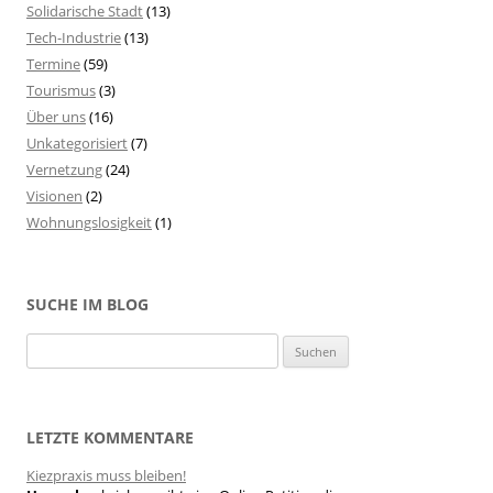
Solidarische Stadt
(13)
Tech-Industrie
(13)
Termine
(59)
Tourismus
(3)
Über uns
(16)
Unkategorisiert
(7)
Vernetzung
(24)
Visionen
(2)
Wohnungslosigkeit
(1)
SUCHE IM BLOG
S
u
c
h
LETZTE KOMMENTARE
e
Kiezpraxis muss bleiben!
n