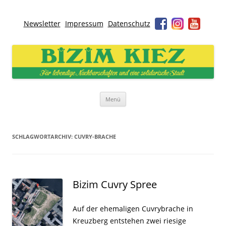
Newsletter
Impressum
Datenschutz
Bizim Kiez – Unser Kiez
Für lebendige Nachbarschaften und eine solidarische Stadt
Zum
Menü
Inhalt
springen
SCHLAGWORTARCHIV:
CUVRY-BRACHE
Bizim Cuvry Spree
Auf der ehemaligen Cuvrybrache in
Kreuzberg entstehen zwei riesige