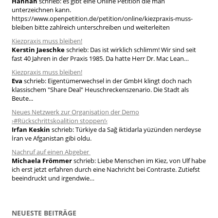
Hannah
schrieb:
es gibt eine Online Petition die man
n
unterzeichnen kann.
a
https://www.openpetition.de/petition/online/kiezpraxis-muss-
bleiben bitte zahlreich unterschreiben und weiterleiten
c
h
Kiezpraxis muss bleiben!
Kerstin Jaeschke
schrieb:
Das ist wirklich schlimm! Wir sind seit
:
fast 40 Jahren in der Praxis 1985. Da hatte Herr Dr. Mac Lean…
Kiezpraxis muss bleiben!
Eva
schrieb:
Eigentümerwechsel in der GmbH klingt doch nach
klassischem "Share Deal" Heuschreckenszenario. Die Stadt als
Beute...
Neues Netzwerk zur Organisation der Demo
›#Rückschrittskoalition stoppen!‹
Irfan Keskin
schrieb:
Türkiye da Sağ iktidarla yüzünden nerdeyse
İran ve Afganistan gibi oldu.
Nachruf auf einen Abgeber
Michaela Frömmer
schrieb:
Liebe Menschen im Kiez, von Ulf habe
ich erst jetzt erfahren durch eine Nachricht bei Contraste. Zutiefst
beeindruckt und irgendwie…
NEUESTE BEITRÄGE