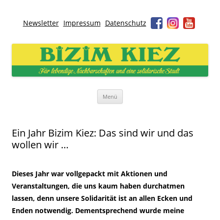
Newsletter
Impressum
Datenschutz
Bizim Kiez – Unser Kiez
Für lebendige Nachbarschaften und eine solidarische Stadt
Zum
Menü
Inhalt
springen
Ein Jahr Bizim Kiez: Das sind wir und das
wollen wir …
Dieses Jahr war vollgepackt mit Aktionen und
Veranstaltungen, die uns kaum haben durchatmen
lassen, denn unsere Solidarität ist an allen Ecken und
Enden notwendig. Dementsprechend wurde meine