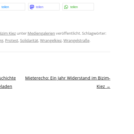
teilen
teilen
teilen
izim Kiez
unter
Mediengalerien
veröffentlicht. Schlagwörter:
rg
,
Protest
,
Solidarität
,
Wrangelkiez
,
Wrangelstraße
.
schichte
Mieterecho: Ein Jahr Widerstand im Bizim-
eladen
Kiez
→