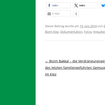
teilen
teilen
E-Mail
Dieser Beitrag wurde am
10. Juni 2016
von
B
Bizim Kiez
,
Dokumentation
,
Fotos
,
Kreuzbe
Beitragsnavigation
←
Bizim Bakkal – die Verdrängungsge
des letzten familiengeführten Gemüs
im Kiez