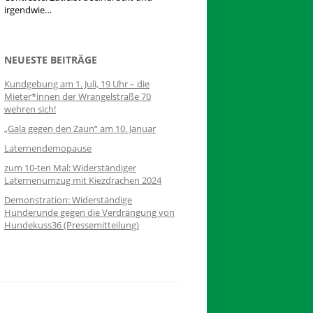
irgendwie…
NEUESTE BEITRÄGE
Kundgebung am 1. Juli, 19 Uhr – die
Mieter*innen der Wrangelstraße 70
wehren sich!
„Gala gegen den Zaun“ am 10. Januar
Laternendemopause
zum 10-ten Mal: Widerständiger
Laternenumzug mit Kiezdrachen 2024
Demonstration: Widerständige
Hunderunde gegen die Verdrängung von
Hundekuss36 (Pressemitteilung)