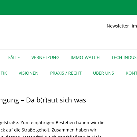
Newsletter
Im
lidarische Stadt
Kiez
Zum
Inhalt
FÄLLE
VERNETZUNG
IMMO-WATCH
TECH-INDUS
springen
MEDIENECHO
GEWERBE
INITIATIVEN
ITIK
VISIONEN
PRAXIS / RECHT
ÜBER UNS
KONT
FÜR MEDIEN
NAGE-NETZ
URTEIL
LITERATUR
GLOREICHE
ngung – Da b(r)aut sich was
LEITFADEN
KIEZGESCHICHTEN
gelstraße. Zum einjährigen Bestehen haben wir die
k auf die Straße geholt.
Zusammen haben wir