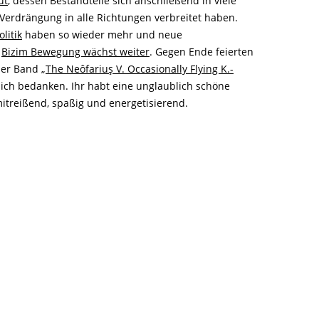
ut
, dessen Bestandteile sich anschließend in viele
Verdrängung in alle Richtungen verbreitet haben.
litik
haben so wieder mehr und neue
e
Bizim Bewegung wächst weiter
. Gegen Ende feierten
er Band „
The Neôfariuş V. Occasionally Flying K.-
zlich bedanken. Ihr habt eine unglaublich schöne
itreißend, spaßig und energetisierend.