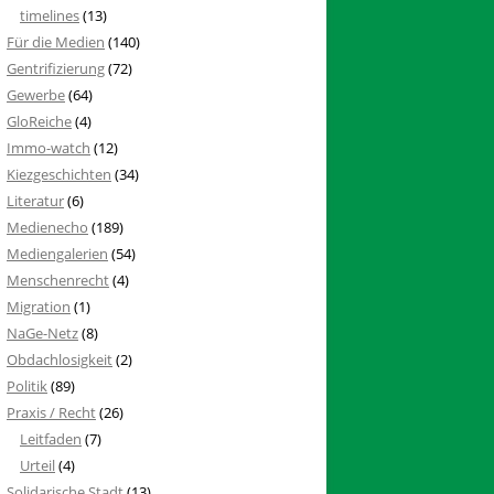
timelines
(13)
Für die Medien
(140)
Gentrifizierung
(72)
Gewerbe
(64)
GloReiche
(4)
Immo-watch
(12)
Kiezgeschichten
(34)
Literatur
(6)
Medienecho
(189)
Mediengalerien
(54)
Menschenrecht
(4)
Migration
(1)
NaGe-Netz
(8)
Obdachlosigkeit
(2)
Politik
(89)
Praxis / Recht
(26)
Leitfaden
(7)
Urteil
(4)
Solidarische Stadt
(13)