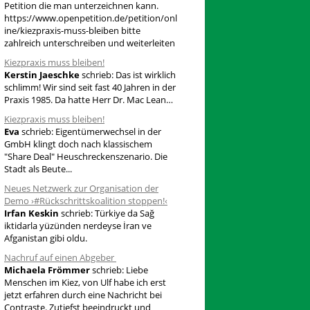
Petition die man unterzeichnen kann.
a
https://www.openpetition.de/petition/onl
ine/kiezpraxis-muss-bleiben bitte
c
zahlreich unterschreiben und weiterleiten
h
Kiezpraxis muss bleiben!
:
Kerstin Jaeschke
schrieb:
Das ist wirklich
schlimm! Wir sind seit fast 40 Jahren in der
Praxis 1985. Da hatte Herr Dr. Mac Lean…
Kiezpraxis muss bleiben!
Eva
schrieb:
Eigentümerwechsel in der
GmbH klingt doch nach klassischem
"Share Deal" Heuschreckenszenario. Die
Stadt als Beute...
Neues Netzwerk zur Organisation der
Demo ›#Rückschrittskoalition stoppen!‹
Irfan Keskin
schrieb:
Türkiye da Sağ
iktidarla yüzünden nerdeyse İran ve
Afganistan gibi oldu.
Nachruf auf einen Abgeber
Michaela Frömmer
schrieb:
Liebe
Menschen im Kiez, von Ulf habe ich erst
jetzt erfahren durch eine Nachricht bei
Contraste. Zutiefst beeindruckt und