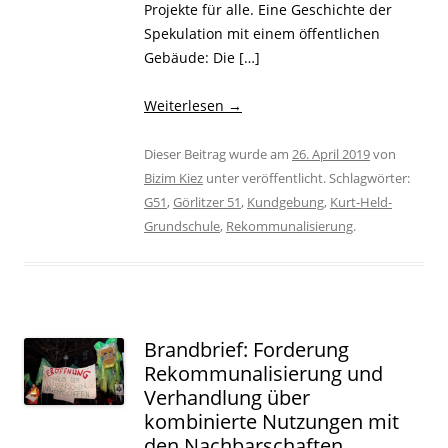
Projekte für alle. Eine Geschichte der
Spekulation mit einem öffentlichen
Gebäude: Die […]
Weiterlesen
→
Dieser Beitrag wurde am
26. April 2019
von
Bizim Kiez
unter veröffentlicht. Schlagwörter:
G51
,
Görlitzer 51
,
Kundgebung
,
Kurt-Held-
Grundschule
,
Rekommunalisierung
.
Brandbrief: Forderung
Rekommunalisierung und
Verhandlung über
kombinierte Nutzungen mit
den Nachbarschaften