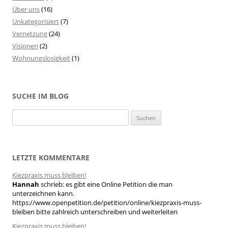
Über uns
(16)
Unkategorisiert
(7)
Vernetzung
(24)
Visionen
(2)
Wohnungslosigkeit
(1)
SUCHE IM BLOG
S
u
c
h
LETZTE KOMMENTARE
e
Kiezpraxis muss bleiben!
n
Hannah
schrieb:
es gibt eine Online Petition die man
n
unterzeichnen kann.
a
https://www.openpetition.de/petition/online/kiezpraxis-muss-
bleiben bitte zahlreich unterschreiben und weiterleiten
c
h
Kiezpraxis muss bleiben!