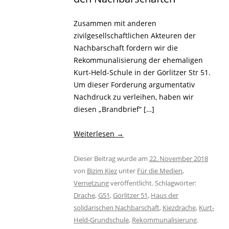
Zusammen mit anderen
zivilgesellschaftlichen Akteuren der
Nachbarschaft fordern wir die
Rekommunalisierung der ehemaligen
Kurt-Held-Schule in der Görlitzer Str 51.
Um dieser Forderung argumentativ
Nachdruck zu verleihen, haben wir
diesen „Brandbrief“ […]
Weiterlesen
→
Dieser Beitrag wurde am
22. November 2018
von
Bizim Kiez
unter
Für die Medien
,
Vernetzung
veröffentlicht. Schlagwörter:
Drache
,
G51
,
Görlitzer 51
,
Haus der
solidarischen Nachbarschaft
,
Kiezdrache
,
Kurt-
Held-Grundschule
,
Rekommunalisierung
.