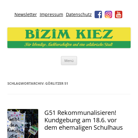
Newsletter
Impressum
Datenschutz
Bizim Kiez – Unser Kiez
Für lebendige Nachbarschaften und eine solidarische Stadt
Zum
Menü
Inhalt
springen
SCHLAGWORTARCHIV:
GÖRLITZER 51
G51 Rekommunalisieren!
Kundgebung am 18.6. vor
dem ehemaligen Schulhaus