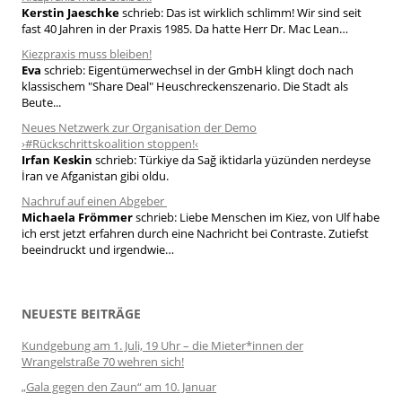
Kerstin Jaeschke
schrieb:
Das ist wirklich schlimm! Wir sind seit
:
fast 40 Jahren in der Praxis 1985. Da hatte Herr Dr. Mac Lean…
Kiezpraxis muss bleiben!
Eva
schrieb:
Eigentümerwechsel in der GmbH klingt doch nach
klassischem "Share Deal" Heuschreckenszenario. Die Stadt als
Beute...
Neues Netzwerk zur Organisation der Demo
›#Rückschrittskoalition stoppen!‹
Irfan Keskin
schrieb:
Türkiye da Sağ iktidarla yüzünden nerdeyse
İran ve Afganistan gibi oldu.
Nachruf auf einen Abgeber
Michaela Frömmer
schrieb:
Liebe Menschen im Kiez, von Ulf habe
ich erst jetzt erfahren durch eine Nachricht bei Contraste. Zutiefst
beeindruckt und irgendwie…
NEUESTE BEITRÄGE
Kundgebung am 1. Juli, 19 Uhr – die Mieter*innen der
Wrangelstraße 70 wehren sich!
„Gala gegen den Zaun“ am 10. Januar