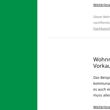
Weiterle
Dieser Bei
veröffentli
Nachbarsch
Wohnr
Vorkau
Das Beispi
kommunale
es auch ei
muss alle
Weiterle