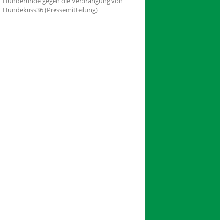
Hunderunde gegen die Verdrängung von
Hundekuss36 (Pressemitteilung)