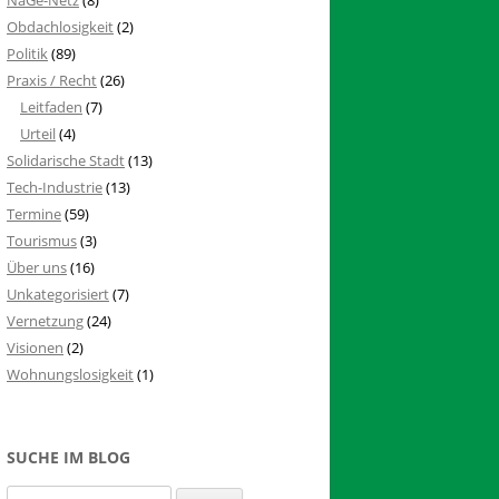
Obdachlosigkeit
(2)
Politik
(89)
Praxis / Recht
(26)
Leitfaden
(7)
Urteil
(4)
Solidarische Stadt
(13)
Tech-Industrie
(13)
Termine
(59)
Tourismus
(3)
Über uns
(16)
Unkategorisiert
(7)
Vernetzung
(24)
Visionen
(2)
Wohnungslosigkeit
(1)
SUCHE IM BLOG