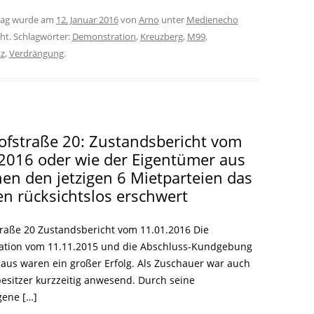
trag wurde am
12. Januar 2016
von
Arno
unter
Medienecho
cht. Schlagwörter:
Demonstration
,
Kreuzberg
,
M99
,
tz
,
Verdrängung
.
fstraße 20: Zustandsbericht vom
2016 oder wie der Eigentümer aus
n den jetzigen 6 Mietparteien das
 rücksichtslos erschwert
raße 20 Zustandsbericht vom 11.01.2016 Die
tion vom 11.11.2015 und die Abschluss-Kundgebung
aus waren ein großer Erfolg. Als Zuschauer war auch
esitzer kurzzeitig anwesend. Durch seine
ene […]