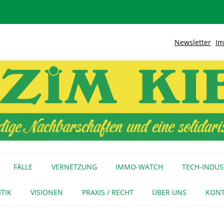
Newsletter
Im
lidarische Stadt
Kiez
Zum
Inhalt
FÄLLE
VERNETZUNG
IMMO-WATCH
TECH-INDUS
springen
MEDIENECHO
GEWERBE
INITIATIVEN
ITIK
VISIONEN
PRAXIS / RECHT
ÜBER UNS
KONT
FÜR MEDIEN
NAGE-NETZ
URTEIL