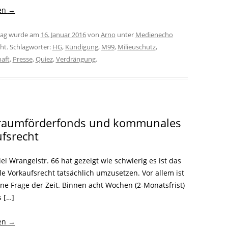
sen
→
trag wurde am
16. Januar 2016
von
Arno
unter
Medienecho
cht. Schlagwörter:
HG
,
Kündigung
,
M99
,
Milieuschutz
,
aft
,
Presse
,
Quiez
,
Verdrängung
.
aumförderfonds und kommunales
fsrecht
el Wrangelstr. 66 hat gezeigt wie schwierig es ist das
 Vorkaufsrecht tatsächlich umzusetzen. Vor allem ist
ne Frage der Zeit. Binnen acht Wochen (2-Monatsfrist)
s […]
sen
→