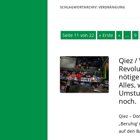
SCHLAGWORTARCHIV:
VERDRÄNGUNG
Seite 11 von 22
« Erste
«
...
9
Qiez /
Revolu
nötige
Alles,
Umstur
noch.
Qiez – Don
„Beruhig‘
auf den B