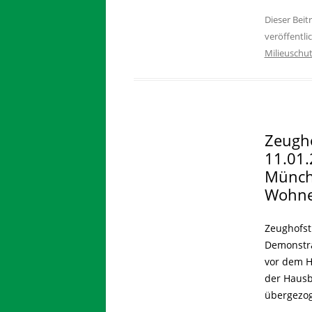
Dieser Bei
veröffentli
Milieuschu
Zeugho
11.01.
Münche
Wohnen
Zeughofst
Demonstra
vor dem H
der Hausb
übergezog