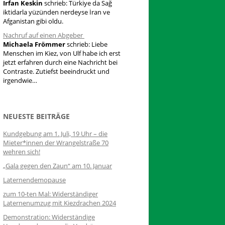
Irfan Keskin
schrieb:
Türkiye da Sağ
iktidarla yüzünden nerdeyse İran ve
Afganistan gibi oldu.
Nachruf auf einen Abgeber
Michaela Frömmer
schrieb:
Liebe
Menschen im Kiez, von Ulf habe ich erst
jetzt erfahren durch eine Nachricht bei
Contraste. Zutiefst beeindruckt und
irgendwie…
NEUESTE BEITRÄGE
Kundgebung am 1. Juli, 19 Uhr – die
Mieter*innen der Wrangelstraße 70
wehren sich!
„Gala gegen den Zaun“ am 10. Januar
Laternendemopause
zum 10-ten Mal: Widerständiger
Laternenumzug mit Kiezdrachen 2024
Demonstration: Widerständige