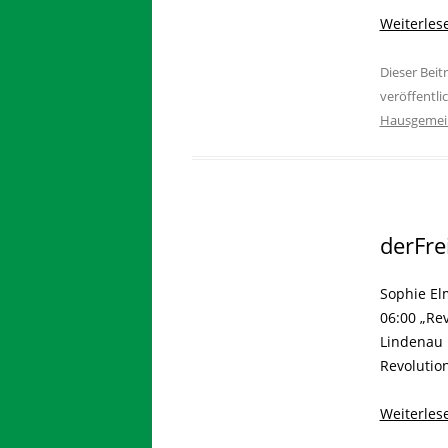
Weiterle
Dieser Bei
veröffentli
Hausgemei
derFre
Sophie El
06:00 „Rev
Lindenau 
Revolution
Weiterle