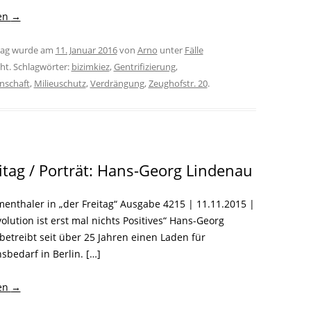
sen
→
trag wurde am
11. Januar 2016
von
Arno
unter
Fälle
cht. Schlagwörter:
bizimkiez
,
Gentrifizierung
,
nschaft
,
Milieuschutz
,
Verdrängung
,
Zeughofstr. 20
.
itag / Porträt: Hans-Georg Lindenau
menthaler in „der Freitag“ Ausgabe 4215 | 11.11.2015 |
olution ist erst mal nichts Positives“ Hans-Georg
betreibt seit über 25 Jahren einen Laden für
sbedarf in Berlin. […]
sen
→