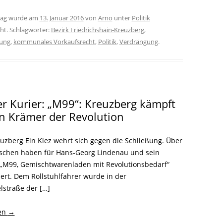
trag wurde am
13. Januar 2016
von
Arno
unter
Politik
cht. Schlagwörter:
Bezirk Friedrichshain-Kreuzberg
,
rung
,
kommunales Vorkaufsrecht
,
Politik
,
Verdrängung
.
er Kurier: „M99“: Kreuzberg kämpft
 Krämer der Revolution
euzberg Ein Kiez wehrt sich gegen die Schließung. Über
chen haben für Hans-Georg Lindenau und sein
„M99, Gemischtwarenladen mit Revolutionsbedarf“
ert. Dem Rollstuhlfahrer wurde in der
lstraße der […]
sen
→