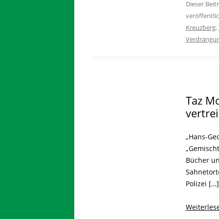
Dieser Bei
veröffentli
Kreuzberg
,
Verdrängu
Taz Mo
vertre
„Hans-Geo
„Gemischt
Bücher un
Sahnetort
Polizei […]
Weiterle