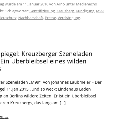
trag wurde am
11. Januar 2016
von
Arno
unter
Medienecho
cht. Schlagwörter:
Gentrifizierung
,
Kreuzberg
,
Kündigung
,
M99
,
lieuschutz
,
Nachbarschaft
,
Presse
,
Verdrängung
.
piegel: Kreuzberger Szeneladen
Ein Überbleibsel eines wilden
s
er Szeneladen „M99“ Von Johannes Laubmeier – Der
gel 11.Jan 2015 „Und so weckt Lindenaus Laden
 an Berlins wildere Zeiten. Er ist ein Überbleibsel
heren Kreuzbergs, das langsam […]
sen
→