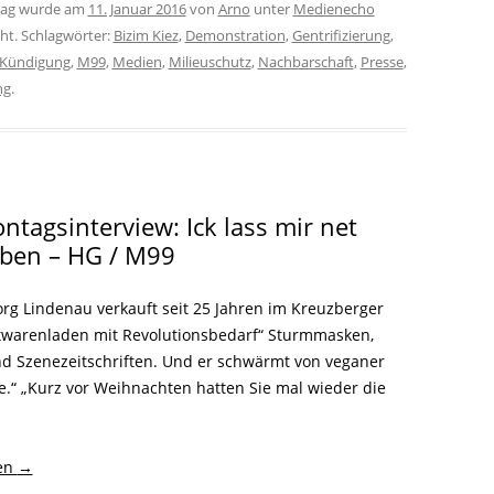
trag wurde am
11. Januar 2016
von
Arno
unter
Medienecho
cht. Schlagwörter:
Bizim Kiez
,
Demonstration
,
Gentrifizierung
,
Kündigung
,
M99
,
Medien
,
Milieuschutz
,
Nachbarschaft
,
Presse
,
ng
.
ntagsinterview: Ick lass mir net
iben – HG / M99
rg Lindenau verkauft seit 25 Jahren im Kreuzberger
warenladen mit Revolutionsbedarf“ Sturmmasken,
d Szenezeitschriften. Und er schwärmt von veganer
e.“ „Kurz vor Weihnachten hatten Sie mal wieder die
sen
→