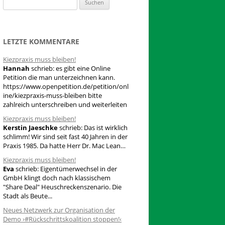
S
u
c
h
LETZTE KOMMENTARE
e
Kiezpraxis muss bleiben!
n
Hannah
schrieb:
es gibt eine Online
n
Petition die man unterzeichnen kann.
a
https://www.openpetition.de/petition/onl
ine/kiezpraxis-muss-bleiben bitte
c
zahlreich unterschreiben und weiterleiten
h
Kiezpraxis muss bleiben!
:
Kerstin Jaeschke
schrieb:
Das ist wirklich
schlimm! Wir sind seit fast 40 Jahren in der
Praxis 1985. Da hatte Herr Dr. Mac Lean…
Kiezpraxis muss bleiben!
Eva
schrieb:
Eigentümerwechsel in der
GmbH klingt doch nach klassischem
"Share Deal" Heuschreckenszenario. Die
Stadt als Beute...
Neues Netzwerk zur Organisation der
Demo ›#Rückschrittskoalition stoppen!‹