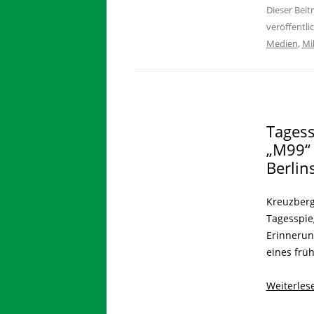
Dieser Bei
veröffentli
Medien
,
Mi
Tagess
„M99“ 
Berlin
Kreuzberg
Tagesspie
Erinnerung
eines frü
Weiterle