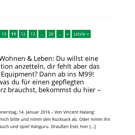
LITERATUR
GLOREICHE
LEITFADEN
KIEZGESCHICHTEN
10
11
12
13
...
20
...
»
Letzte »
 Wohnen & Leben: Du willst eine
tion anzetteln, dir fehlt aber das
 Equipment? Dann ab ins M99!
 was du für einen gepflegten
z brauchst, bekommst du hier –
nerstag, 14. Januar 2016 – Von Vincent Halang:
 mich bitte und nimm den Rucksack ab. Oder nimm ihn
auch und spiel‘ Känguru. Draußen Esel, hier […]