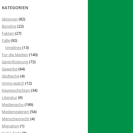
KATEGORIEN
Aktionen
(82)
Bündnis
(22)
Fakten
(27)
Fälle
(92)
timelines
(13)
Für die Medien
(140)
Gentrifizierung
(72)
Gewerbe
(64)
GloReiche
(4)
Immo-watch
(12)
Kiezgeschichten
(34)
Literatur
(6)
Medienecho
(189)
Mediengalerien
(54)
Menschenrecht
(4)
Migration
(1)
NaGe-Netz
(8)