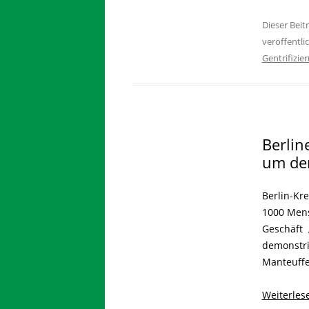
Dieser Bei
veröffentli
Gentrifizie
Berlin
um den
Berlin-Kr
1000 Mens
Geschäft 
demonstri
Manteuffe
Weiterle