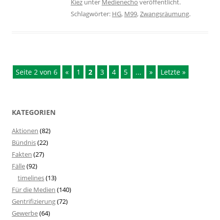
Kiez
unter
Medienecho
veröffentlicht.
Schlagwörter:
HG
,
M99
,
Zwangsräumung
.
Seite 2 von 6
«
1
2
3
4
5
...
»
Letzte »
KATEGORIEN
Aktionen
(82)
Bündnis
(22)
Fakten
(27)
Fälle
(92)
timelines
(13)
Für die Medien
(140)
Gentrifizierung
(72)
Gewerbe
(64)