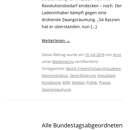
Revolutionsbedarf eindecken – noch. Der
Ladeninhaber kämpft gegen eine
drohende Zwangsräumung. „54 Razzien
hat er überstanden, nun […]
Weiterlesen
→
Dieser Beitrag wurde am
10. Juli 2016
von
Arno
unter
Medienecho
veröffentlicht.
Schlagwörter:
Bezirk Friedrichshain-Kreuzberg
,
Demonstration
,
Gentrifizierung
,
Kreuzberg
,
Kündigung
,
M99
,
Medien
,
Politik
,
Presse
,
Zwangsräumung
.
Alle Bundestagsabgeordneten