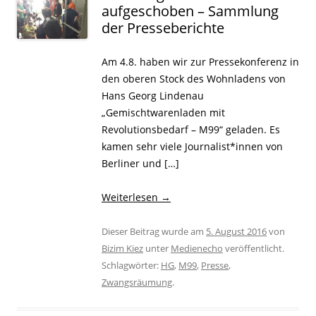
aufgeschoben – Sammlung
der Presseberichte
Am 4.8. haben wir zur Pressekonferenz in
den oberen Stock des Wohnladens von
Hans Georg Lindenau
„Gemischtwarenladen mit
Revolutionsbedarf – M99“ geladen. Es
kamen sehr viele Journalist*innen von
Berliner und […]
Weiterlesen
→
Dieser Beitrag wurde am
5. August 2016
von
Bizim Kiez
unter
Medienecho
veröffentlicht.
Schlagwörter:
HG
,
M99
,
Presse
,
Zwangsräumung
.