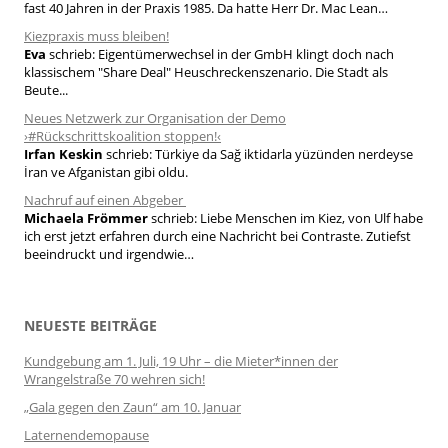
fast 40 Jahren in der Praxis 1985. Da hatte Herr Dr. Mac Lean…
Kiezpraxis muss bleiben!
Eva
schrieb:
Eigentümerwechsel in der GmbH klingt doch nach
klassischem "Share Deal" Heuschreckenszenario. Die Stadt als
Beute...
Neues Netzwerk zur Organisation der Demo
›#Rückschrittskoalition stoppen!‹
Irfan Keskin
schrieb:
Türkiye da Sağ iktidarla yüzünden nerdeyse
İran ve Afganistan gibi oldu.
Nachruf auf einen Abgeber
Michaela Frömmer
schrieb:
Liebe Menschen im Kiez, von Ulf habe
ich erst jetzt erfahren durch eine Nachricht bei Contraste. Zutiefst
beeindruckt und irgendwie…
NEUESTE BEITRÄGE
Kundgebung am 1. Juli, 19 Uhr – die Mieter*innen der
Wrangelstraße 70 wehren sich!
„Gala gegen den Zaun“ am 10. Januar
Laternendemopause