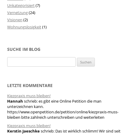
Unkategorisiert
(7)
Vernetzung
(24)
Visionen
(2)
Wohnungslosigkeit
(1)
SUCHE IM BLOG
S
u
c
h
LETZTE KOMMENTARE
e
Kiezpraxis muss bleiben!
n
Hannah
schrieb:
es gibt eine Online Petition die man
n
unterzeichnen kann.
a
https://www.openpetition.de/petition/online/kiezpraxis-muss-
bleiben bitte zahlreich unterschreiben und weiterleiten
c
h
Kiezpraxis muss bleiben!
Kerstin Jaeschke
schrieb:
Das ist wirklich schlimm! Wir sind seit
: