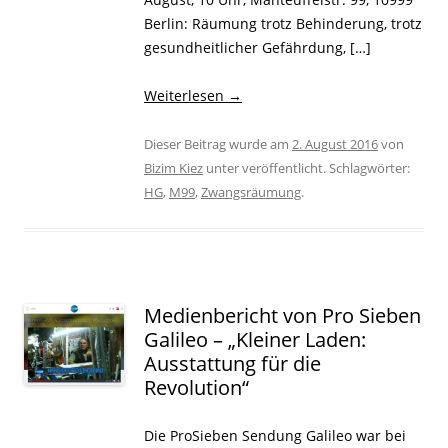
Berlin: Räumung trotz Behinderung, trotz
gesundheitlicher Gefährdung, […]
Weiterlesen
→
Dieser Beitrag wurde am
2. August 2016
von
Bizim Kiez
unter veröffentlicht. Schlagwörter:
HG
,
M99
,
Zwangsräumung
.
Medienbericht von Pro Sieben
Galileo – „Kleiner Laden:
Ausstattung für die
Revolution“
Die ProSieben Sendung Galileo war bei