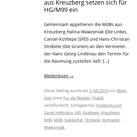
aus Kreuzberg setzen sich für
HG/M99 ein
Gemeinsam appellieren die MdBs aus
Kreuzberg Halina Wawzyniak (Die Linke),
Cansel Kiziltepe (SPD) und Hans-Christian
Ströbele (Die Grünen) an den Vermieter,
der Hans Georg Lindenau den Termin für
die Räumung zustellen ließ: […]
Weiterlesen
→
Dieser Beitrag wurde am
5. Juli 2016
von
Bizim
Kiez
unter
Für die Medien
,
Politik
veröffentlicht. Schlagwörter:
Frederick und
Sarah Hellmann
,
HG
,
Kizeltepe
,
Kreuzberg
,
M99
,
MdB
,
Solidarität
,
Ströbele
,
Vermieter
,
Wawzyniak
.