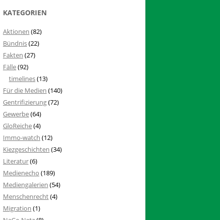
KATEGORIEN
Aktionen
(82)
Bündnis
(22)
Fakten
(27)
Fälle
(92)
timelines
(13)
Für die Medien
(140)
Gentrifizierung
(72)
Gewerbe
(64)
GloReiche
(4)
Immo-watch
(12)
Kiezgeschichten
(34)
Literatur
(6)
Medienecho
(189)
Mediengalerien
(54)
Menschenrecht
(4)
Migration
(1)
NaGe-Netz
(8)