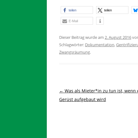
teilen
teilen
E-Mail
Dieser Beitrag wurde am
2. August 2016
vo
Schlagwörter:
Dokumentation
,
Gentrifizie
Zwangsräumung
.
Beitragsnavigation
←
Was als Mieter*in zu tun ist, wenn 
Gerüst aufgebaut wird