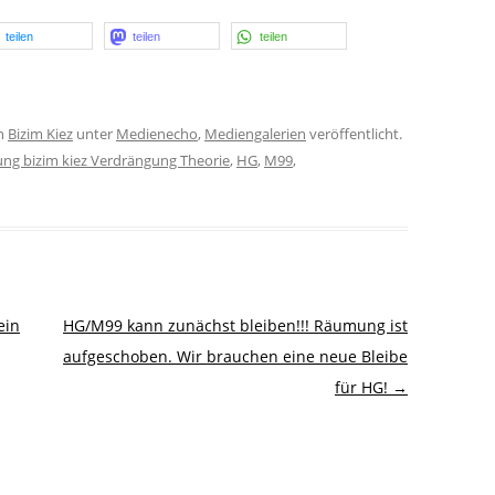
teilen
teilen
teilen
n
Bizim Kiez
unter
Medienecho
,
Mediengalerien
veröffentlicht.
rung bizim kiez Verdrängung Theorie
,
HG
,
M99
,
ein
HG/M99 kann zunächst bleiben!!! Räumung ist
aufgeschoben. Wir brauchen eine neue Bleibe
für HG!
→