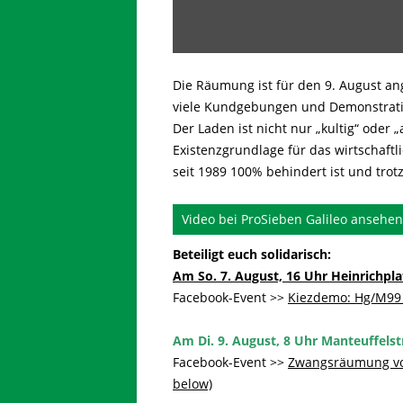
Die Räumung ist für den 9. August an
viele Kundgebungen und Demonstrati
Der Laden ist nicht n
ur „kultig“ oder 
Existenzgrundlage für das wirtschaft
seit 1989 100% behindert ist und trotz
Video bei ProSieben Galileo ansehen
Beteiligt euch solidarisch:
Am So. 7. August, 16 Uhr Heinrichpla
Facebook-Event >>
Kiezdemo: Hg/M99 
Am Di. 9. August, 8 Uhr Manteuffelst
Facebook-Event >>
Zwangsräumung vom 
below)