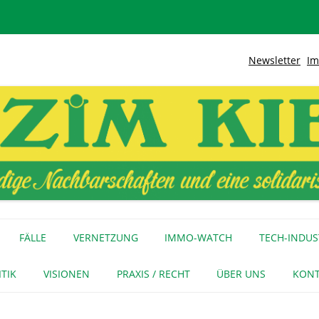
Newsletter
Im
lidarische Stadt
Kiez
Zum
Inhalt
FÄLLE
VERNETZUNG
IMMO-WATCH
TECH-INDUS
springen
MEDIENECHO
GEWERBE
INITIATIVEN
ITIK
VISIONEN
PRAXIS / RECHT
ÜBER UNS
KONT
FÜR MEDIEN
NAGE-NETZ
URTEIL