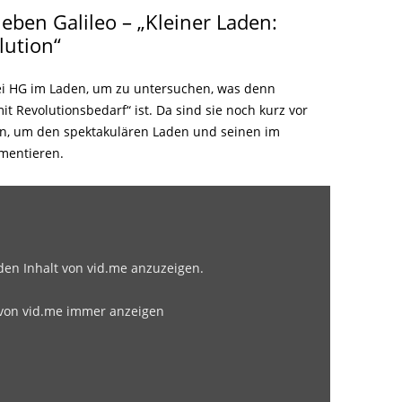
LITERATUR
GLOREICHE
eben Galileo – „Kleiner Laden:
LEITFADEN
lution“
KIEZGESCHICHTEN
i HG im Laden, um zu untersuchen, was denn
t Revolutionsbedarf“ ist. Da sind sie noch kurz vor
, um den spektakulären Laden und seinen im
umentieren.
 den Inhalt von vid.me anzuzeigen.
 von vid.me immer anzeigen