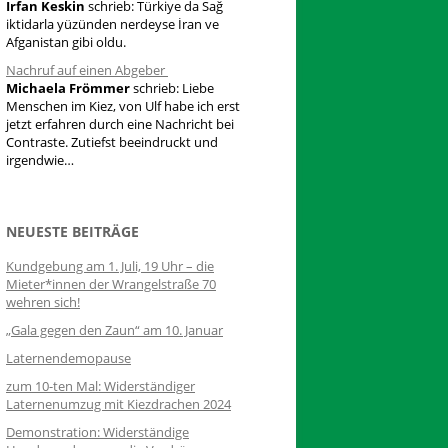
Irfan Keskin
schrieb:
Türkiye da Sağ
iktidarla yüzünden nerdeyse İran ve
Afganistan gibi oldu.
Nachruf auf einen Abgeber
Michaela Frömmer
schrieb:
Liebe
Menschen im Kiez, von Ulf habe ich erst
jetzt erfahren durch eine Nachricht bei
Contraste. Zutiefst beeindruckt und
irgendwie…
NEUESTE BEITRÄGE
Kundgebung am 1. Juli, 19 Uhr – die
Mieter*innen der Wrangelstraße 70
wehren sich!
„Gala gegen den Zaun“ am 10. Januar
Laternendemopause
zum 10-ten Mal: Widerständiger
Laternenumzug mit Kiezdrachen 2024
Demonstration: Widerständige