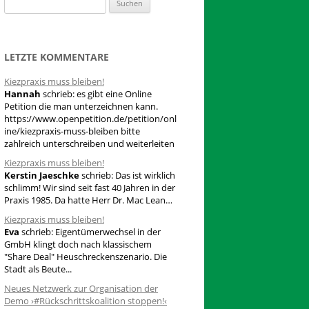
S
u
c
h
LETZTE KOMMENTARE
e
Kiezpraxis muss bleiben!
n
Hannah
schrieb:
es gibt eine Online
n
Petition die man unterzeichnen kann.
a
https://www.openpetition.de/petition/onl
ine/kiezpraxis-muss-bleiben bitte
c
zahlreich unterschreiben und weiterleiten
h
Kiezpraxis muss bleiben!
:
Kerstin Jaeschke
schrieb:
Das ist wirklich
schlimm! Wir sind seit fast 40 Jahren in der
Praxis 1985. Da hatte Herr Dr. Mac Lean…
Kiezpraxis muss bleiben!
Eva
schrieb:
Eigentümerwechsel in der
GmbH klingt doch nach klassischem
"Share Deal" Heuschreckenszenario. Die
Stadt als Beute...
Neues Netzwerk zur Organisation der
Demo ›#Rückschrittskoalition stoppen!‹