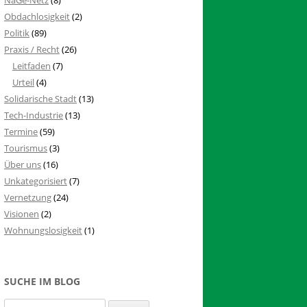
Obdachlosigkeit
(2)
Politik
(89)
Praxis / Recht
(26)
Leitfaden
(7)
Urteil
(4)
Solidarische Stadt
(13)
Tech-Industrie
(13)
Termine
(59)
Tourismus
(3)
Über uns
(16)
Unkategorisiert
(7)
Vernetzung
(24)
Visionen
(2)
Wohnungslosigkeit
(1)
SUCHE IM BLOG