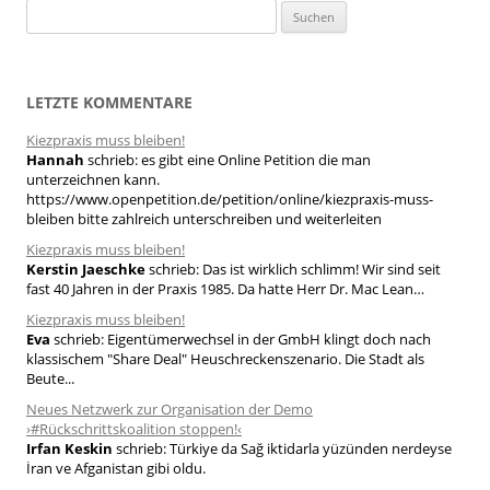
S
u
c
h
LETZTE KOMMENTARE
e
Kiezpraxis muss bleiben!
n
Hannah
schrieb:
es gibt eine Online Petition die man
n
unterzeichnen kann.
a
https://www.openpetition.de/petition/online/kiezpraxis-muss-
bleiben bitte zahlreich unterschreiben und weiterleiten
c
h
Kiezpraxis muss bleiben!
Kerstin Jaeschke
schrieb:
Das ist wirklich schlimm! Wir sind seit
:
fast 40 Jahren in der Praxis 1985. Da hatte Herr Dr. Mac Lean…
Kiezpraxis muss bleiben!
Eva
schrieb:
Eigentümerwechsel in der GmbH klingt doch nach
klassischem "Share Deal" Heuschreckenszenario. Die Stadt als
Beute...
Neues Netzwerk zur Organisation der Demo
›#Rückschrittskoalition stoppen!‹
Irfan Keskin
schrieb:
Türkiye da Sağ iktidarla yüzünden nerdeyse
İran ve Afganistan gibi oldu.