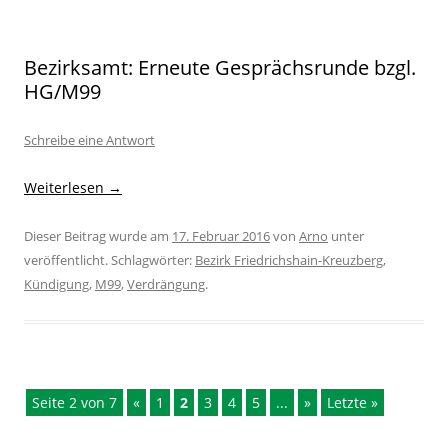
Bezirksamt: Erneute Gesprächsrunde bzgl.
HG/M99
Schreibe eine Antwort
Weiterlesen
→
Dieser Beitrag wurde am
17. Februar 2016
von
Arno
unter
veröffentlicht. Schlagwörter:
Bezirk Friedrichshain-Kreuzberg
,
Kündigung
,
M99
,
Verdrängung
.
Seite 2 von 7
«
1
2
3
4
5
...
»
Letzte »