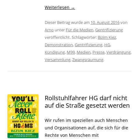
Weiterlesen
→
Dieser Beitrag wurde am
10. August 2016
von
Arno
unter
Für die Medien
,
Gentrifizierung
veröffentlicht. Schlagwörter:
Bizim Kiez
,
Demonstration
,
Gentrifizierung
,
HG
,
Kündigung
,
M99
,
Medien
,
Presse
,
Verdrängung
,
Versammlung
,
Zwangsräumung
.
Rollstuhlfahrer HG darf nicht
auf die Straße gesetzt werden
Wir rufen im speziellen auch Menschen
und Organisationen auf, die sich für die
Rechte von Menschen mit