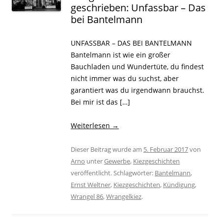
geschrieben: Unfassbar – Das
bei Bantelmann
UNFASSBAR – DAS BEI BANTELMANN
Bantelmann ist wie ein großer
Bauchladen und Wundertüte, du findest
nicht immer was du suchst, aber
garantiert was du irgendwann brauchst.
Bei mir ist das […]
Weiterlesen
→
Dieser Beitrag wurde am
5. Februar 2017
von
Arno
unter
Gewerbe
,
Kiezgeschichten
veröffentlicht. Schlagwörter:
Bantelmann
,
Ernst Weltner
,
Kiezgeschichten
,
Kündigung
,
Wrangel 86
,
Wrangelkiez
.