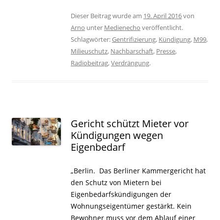
Dieser Beitrag wurde am
19. April 2016
von
Arno
unter
Medienecho
veröffentlicht.
Schlagwörter:
Gentrifizierung
,
Kündigung
,
M99
,
Milieuschutz
,
Nachbarschaft
,
Presse
,
Radiobeitrag
,
Verdrängung
.
Gericht schützt Mieter vor
Kündigungen wegen
Eigenbedarf
„Berlin. Das Berliner Kammergericht hat
den Schutz von Mietern bei
Eigenbedarfskündigungen der
Wohnungseigentümer gestärkt. Kein
Bewohner muss vor dem Ablauf einer