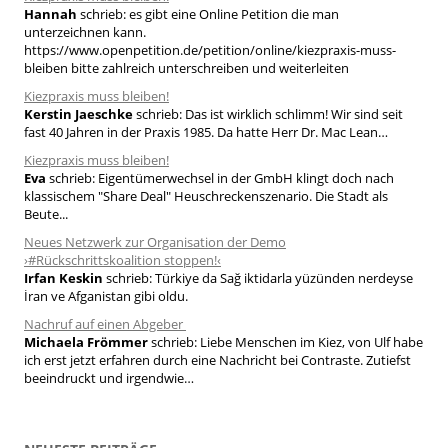
Hannah
schrieb:
es gibt eine Online Petition die man
n
unterzeichnen kann.
a
https://www.openpetition.de/petition/online/kiezpraxis-muss-
bleiben bitte zahlreich unterschreiben und weiterleiten
c
h
Kiezpraxis muss bleiben!
Kerstin Jaeschke
schrieb:
Das ist wirklich schlimm! Wir sind seit
:
fast 40 Jahren in der Praxis 1985. Da hatte Herr Dr. Mac Lean…
Kiezpraxis muss bleiben!
Eva
schrieb:
Eigentümerwechsel in der GmbH klingt doch nach
klassischem "Share Deal" Heuschreckenszenario. Die Stadt als
Beute...
Neues Netzwerk zur Organisation der Demo
›#Rückschrittskoalition stoppen!‹
Irfan Keskin
schrieb:
Türkiye da Sağ iktidarla yüzünden nerdeyse
İran ve Afganistan gibi oldu.
Nachruf auf einen Abgeber
Michaela Frömmer
schrieb:
Liebe Menschen im Kiez, von Ulf habe
ich erst jetzt erfahren durch eine Nachricht bei Contraste. Zutiefst
beeindruckt und irgendwie…