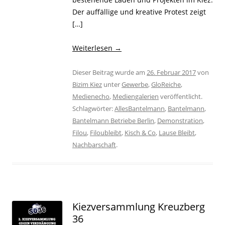
Der auffällige und kreative Protest zeigt
[…]
Weiterlesen
→
Dieser Beitrag wurde am
26. Februar 2017
von
Bizim Kiez
unter
Gewerbe
,
GloReiche
,
Medienecho
,
Mediengalerien
veröffentlicht.
Schlagwörter:
AllesBantelmann
,
Bantelmann
,
Bantelmann Betriebe Berlin
,
Demonstration
,
Filou
,
Filoubleibt
,
Kisch & Co
,
Lause Bleibt
,
Nachbarschaft
.
Kiezversammlung Kreuzberg
36