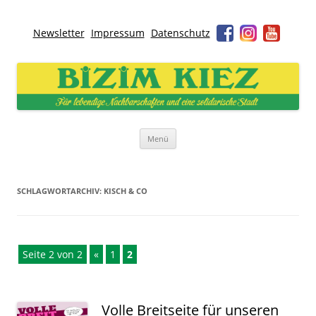
Newsletter
Impressum
Datenschutz
Bizim Kiez – Unser Kiez
Für lebendige Nachbarschaften und eine solidarische Stadt
Zum
Menü
Inhalt
springen
SCHLAGWORTARCHIV:
KISCH & CO
Seite 2 von 2
«
1
2
Volle Breitseite für unseren