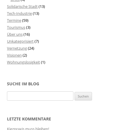
Solidarische Stadt
(13)
Tech-Industrie
(13)
Termine
(59)
Tourismus
(3)
Über uns
(16)
Unkategorisiert
(7)
Vernetzung
(24)
Visionen
(2)
Wohnungslosigkeit
(1)
SUCHE IM BLOG
S
u
c
h
LETZTE KOMMENTARE
e
Kiezpraxis muss bleiben!
n