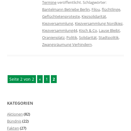
Termine
veröffentlicht. Schlagwörter:
Bantelmann Betriebe Berlin
,
Filou
,
flüchtlinge
,
Geflüchtetenproteste
,
Kiezsolidarität
,
Kiezversammlung
,
Kiezversammlung Nordkiez
,
Kiezversammlung44
,
Kisch & Co
,
Lause Bleibt
,
Oranienplatz
,
Politik
,
Solidarität
,
Stadtpolitik
,
Zwangsräumung Verhindern
.
Seite 2 von 2
«
1
2
KATEGORIEN
Aktionen
(82)
Bündnis
(22)
Fakten
(27)