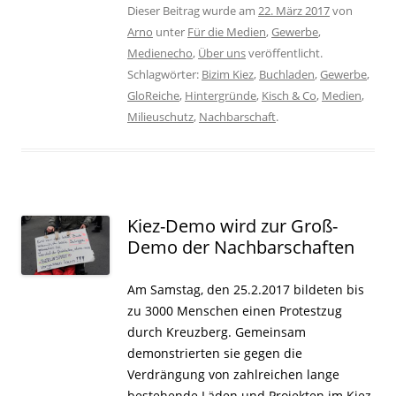
Dieser Beitrag wurde am
22. März 2017
von
Arno
unter
Für die Medien
,
Gewerbe
,
Medienecho
,
Über uns
veröffentlicht.
Schlagwörter:
Bizim Kiez
,
Buchladen
,
Gewerbe
,
GloReiche
,
Hintergründe
,
Kisch & Co
,
Medien
,
Milieuschutz
,
Nachbarschaft
.
Kiez-Demo wird zur Groß-
Demo der Nachbarschaften
Am Samstag, den 25.2.2017 bildeten bis
zu 3000 Menschen einen Protestzug
durch Kreuzberg. Gemeinsam
demonstrierten sie gegen die
Verdrängung von zahlreichen lange
bestehende Läden und Projekten im Kiez.