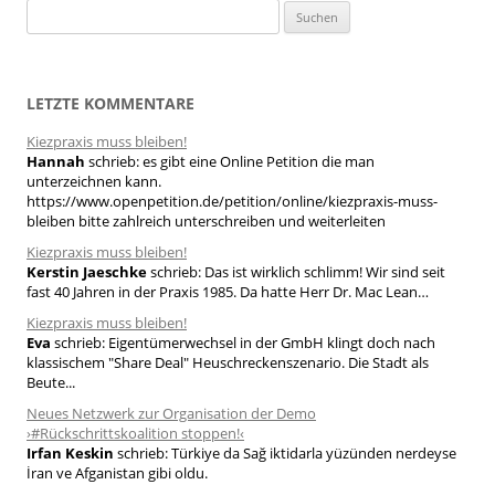
S
u
c
h
LETZTE KOMMENTARE
e
Kiezpraxis muss bleiben!
n
Hannah
schrieb:
es gibt eine Online Petition die man
n
unterzeichnen kann.
a
https://www.openpetition.de/petition/online/kiezpraxis-muss-
bleiben bitte zahlreich unterschreiben und weiterleiten
c
h
Kiezpraxis muss bleiben!
Kerstin Jaeschke
schrieb:
Das ist wirklich schlimm! Wir sind seit
:
fast 40 Jahren in der Praxis 1985. Da hatte Herr Dr. Mac Lean…
Kiezpraxis muss bleiben!
Eva
schrieb:
Eigentümerwechsel in der GmbH klingt doch nach
klassischem "Share Deal" Heuschreckenszenario. Die Stadt als
Beute...
Neues Netzwerk zur Organisation der Demo
›#Rückschrittskoalition stoppen!‹
Irfan Keskin
schrieb:
Türkiye da Sağ iktidarla yüzünden nerdeyse
İran ve Afganistan gibi oldu.