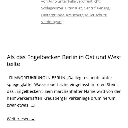
von
Arno
unter
Fälle
veröffentlicht.
Schlagwörter:
Bizim Kiez
,
Gentrifizierung
,
Hintergründe
,
Kreuzberg
,
Milieuschutz
,
Verdrängung
.
Als das Engelbecken Berlin in Ost und West
teilte
FILMVORFÜHRUNG IN BERLIN „Da liegt es heute unter
spiegelglatter Wasseroberfläche eingefasst in roten Stein:
das „Engelbecken“. Sein märchenhafter Name wird von der
heimwerkerhaften Kreuzberger Parkanlage drum herum
zwar etwas […]
Weiterlesen
→