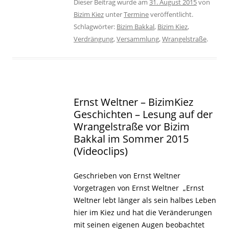
Dieser Beitrag wurde am
31. August 2015
von
Bizim Kiez
unter
Termine
veröffentlicht.
Schlagwörter:
Bizim Bakkal
,
Bizim Kiez
,
Verdrängung
,
Versammlung
,
Wrangelstraße
.
Ernst Weltner – BizimKiez
Geschichten – Lesung auf der
Wrangelstraße vor Bizim
Bakkal im Sommer 2015
(Videoclips)
Geschrieben von Ernst Weltner
Vorgetragen von Ernst Weltner „Ernst
Weltner lebt länger als sein halbes Leben
hier im Kiez und hat die Veränderungen
mit seinen eigenen Augen beobachtet