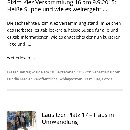
Bizim Kiez Versammlung 16 am 9.9.2015:
Heiße Suppe und wie es weitergeht …
Die sechzehnte Bizim Kiez Versammlung stand im Zeichen
des Herbstes: es gab leckere & heisse Suppe für alle und
es gab Informationen, wie es angesichts der nun kürzeren
Tage und […]
Weiterlesen
→
Dieser Beitrag wurde am
10. September 2015
von
Sebastian
unter
Für die Medien
veröffentlicht. Schlagwörter:
Bizim Kiez
,
Fotos
.
Lausitzer Platz 17 – Haus in
Umwandlung