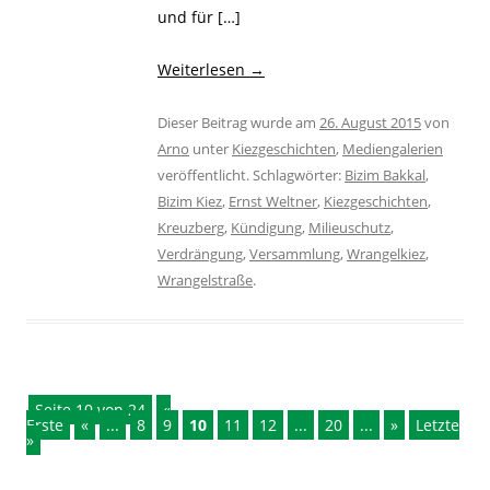
und für […]
Weiterlesen
→
Dieser Beitrag wurde am
26. August 2015
von
Arno
unter
Kiezgeschichten
,
Mediengalerien
veröffentlicht. Schlagwörter:
Bizim Bakkal
,
Bizim Kiez
,
Ernst Weltner
,
Kiezgeschichten
,
Kreuzberg
,
Kündigung
,
Milieuschutz
,
Verdrängung
,
Versammlung
,
Wrangelkiez
,
Wrangelstraße
.
Seite 10 von 24
«
Erste
«
...
8
9
10
11
12
...
20
...
»
Letzte
»