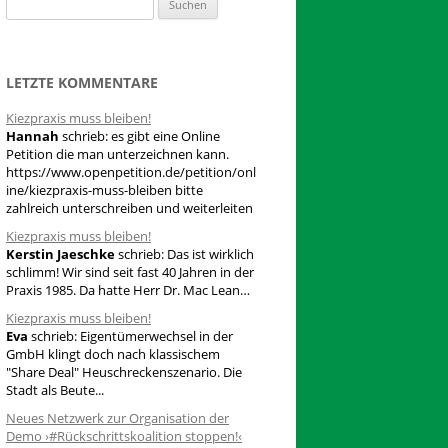
S
u
c
h
LETZTE KOMMENTARE
e
Kiezpraxis muss bleiben!
n
Hannah
schrieb:
es gibt eine Online
n
Petition die man unterzeichnen kann.
a
https://www.openpetition.de/petition/onl
ine/kiezpraxis-muss-bleiben bitte
c
zahlreich unterschreiben und weiterleiten
h
Kiezpraxis muss bleiben!
:
Kerstin Jaeschke
schrieb:
Das ist wirklich
schlimm! Wir sind seit fast 40 Jahren in der
Praxis 1985. Da hatte Herr Dr. Mac Lean…
Kiezpraxis muss bleiben!
Eva
schrieb:
Eigentümerwechsel in der
GmbH klingt doch nach klassischem
"Share Deal" Heuschreckenszenario. Die
Stadt als Beute...
Neues Netzwerk zur Organisation der
Demo ›#Rückschrittskoalition stoppen!‹