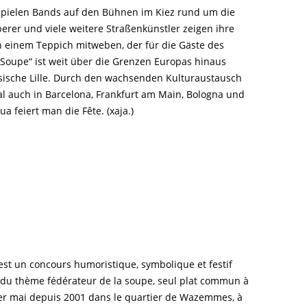
 spielen Bands auf den Bühnen im Kiez rund um die
erer und viele weitere Straßenkünstler zeigen ihre
an einem Teppich mitweben, der für die Gäste des
a Soupe“ ist weit über die Grenzen Europas hinaus
zösische Lille. Durch den wachsenden Kulturaustausch
al auch in Barcelona, Frankfurt am Main, Bologna und
ua feiert man die Fête. (xaja.)
 est un concours humoristique, symbolique et festif
ur du thème fédérateur de la soupe, seul plat commun à
s 1er mai depuis 2001 dans le quartier de Wazemmes, à