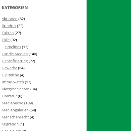
KATEGORIEN
Aktionen
(82)
Bündnis
(22)
Fakten
(27)
Fälle
(92)
timelines
(13)
Für die Medien
(140)
Gentrifizierung
(72)
Gewerbe
(64)
GloReiche
(4)
Immo-watch
(12)
Kiezgeschichten
(34)
Literatur
(6)
Medienecho
(189)
Mediengalerien
(54)
Menschenrecht
(4)
Migration
(1)
NaGe-Netz
(8)