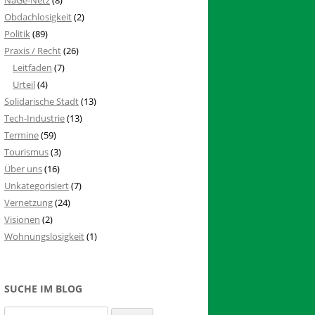
Obdachlosigkeit
(2)
Politik
(89)
Praxis / Recht
(26)
Leitfaden
(7)
Urteil
(4)
Solidarische Stadt
(13)
Tech-Industrie
(13)
Termine
(59)
Tourismus
(3)
Über uns
(16)
Unkategorisiert
(7)
Vernetzung
(24)
Visionen
(2)
Wohnungslosigkeit
(1)
SUCHE IM BLOG