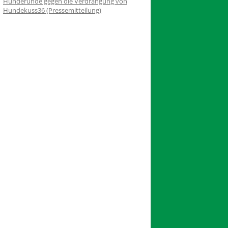
Hunderunde gegen die Verdrängung von
Hundekuss36 (Pressemitteilung)