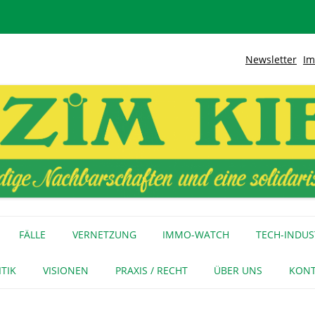
Newsletter
Im
lidarische Stadt
Kiez
Zum
Inhalt
FÄLLE
VERNETZUNG
IMMO-WATCH
TECH-INDUS
springen
MEDIENECHO
GEWERBE
INITIATIVEN
ITIK
VISIONEN
PRAXIS / RECHT
ÜBER UNS
KONT
FÜR MEDIEN
NAGE-NETZ
URTEIL