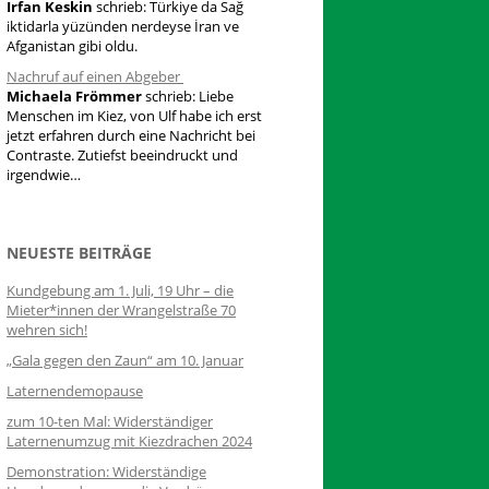
Irfan Keskin
schrieb:
Türkiye da Sağ
iktidarla yüzünden nerdeyse İran ve
Afganistan gibi oldu.
Nachruf auf einen Abgeber
Michaela Frömmer
schrieb:
Liebe
Menschen im Kiez, von Ulf habe ich erst
jetzt erfahren durch eine Nachricht bei
Contraste. Zutiefst beeindruckt und
irgendwie…
NEUESTE BEITRÄGE
Kundgebung am 1. Juli, 19 Uhr – die
Mieter*innen der Wrangelstraße 70
wehren sich!
„Gala gegen den Zaun“ am 10. Januar
Laternendemopause
zum 10-ten Mal: Widerständiger
Laternenumzug mit Kiezdrachen 2024
Demonstration: Widerständige