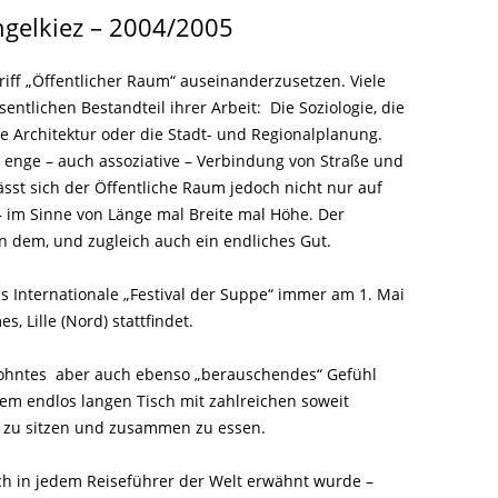
LITERATUR
GLOREICHE
ngelkiez – 2004/2005
LEITFADEN
KIEZGESCHICHTEN
riff „Öffentlicher Raum“ auseinanderzusetzen. Viele
entlichen Bestandteil ihrer Arbeit: Die Soziologie, die
e Architektur oder die Stadt- und Regionalplanung.
ie enge – auch assoziative – Verbindung von Straße und
sst sich der Öffentliche Raum jedoch nicht nur auf
 im Sinne von Länge mal Breite mal Höhe. Der
on dem, und zugleich auch ein endliches Gut.
s Internationale „Festival der Suppe“ immer am 1. Mai
, Lille (Nord) stattfindet.
wohntes aber auch ebenso „berauschendes“ Gefühl
em endlos langen Tisch mit zahlreichen soweit
zu sitzen und zusammen zu essen.
ich in jedem Reiseführer der Welt erwähnt wurde –