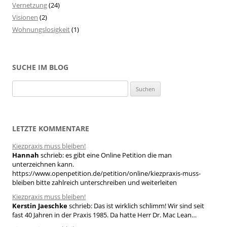
Vernetzung
(24)
Visionen
(2)
Wohnungslosigkeit
(1)
SUCHE IM BLOG
S
u
c
h
LETZTE KOMMENTARE
e
Kiezpraxis muss bleiben!
n
Hannah
schrieb:
es gibt eine Online Petition die man
n
unterzeichnen kann.
a
https://www.openpetition.de/petition/online/kiezpraxis-muss-
bleiben bitte zahlreich unterschreiben und weiterleiten
c
h
Kiezpraxis muss bleiben!
Kerstin Jaeschke
schrieb:
Das ist wirklich schlimm! Wir sind seit
:
fast 40 Jahren in der Praxis 1985. Da hatte Herr Dr. Mac Lean…