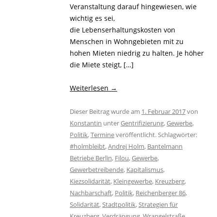
Veranstaltung darauf hingewiesen, wie
wichtig es sei,
die Lebenserhaltungskosten von
Menschen in Wohngebieten mit zu
hohen Mieten niedrig zu halten. Je höher
die Miete steigt, […]
Weiterlesen
→
Dieser Beitrag wurde am
1. Februar 2017
von
Konstantin
unter
Gentrifizierung
,
Gewerbe
,
Politik
,
Termine
veröffentlicht. Schlagwörter:
#holmbleibt
,
Andrej Holm
,
Bantelmann
Betriebe Berlin
,
Filou
,
Gewerbe
,
Gewerbetreibende
,
Kapitalismus
,
Kiezsolidarität
,
Kleingewerbe
,
Kreuzberg
,
Nachbarschaft
,
Politik
,
Reichenberger 86
,
Solidarität
,
Stadtpolitik
,
Strategien für
Kreuzberg
,
Verdrängung
,
Wrangelstraße
.