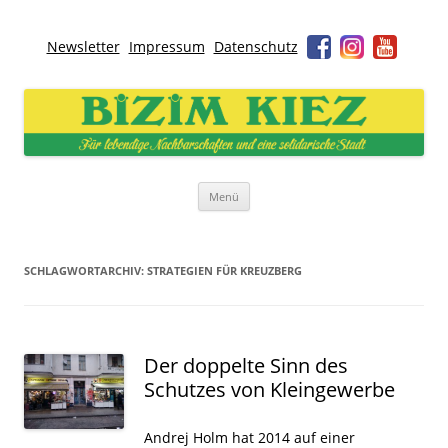
Newsletter
Impressum
Datenschutz
Bizim Kiez – Unser Kiez
Für lebendige Nachbarschaften und eine solidarische Stadt
Zum
Menü
Inhalt
springen
SCHLAGWORTARCHIV:
STRATEGIEN FÜR KREUZBERG
Der doppelte Sinn des
Schutzes von Kleingewerbe
Andrej Holm hat 2014 auf einer