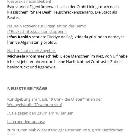
Kiezpraxis muss bleiben!
Eva
schrieb:
Eigentümerwechsel in der GmbH klingt doch nach
klassischem "Share Deal" Heuschreckenszenario. Die Stadt als
Beute...
Neues Netzwerk zur Organisation der Demo
›#Rückschrittskoalition stoppen!‹
Irfan Keskin
schrieb:
Türkiye da Sağ iktidarla yüzünden nerdeyse
İran ve Afganistan gibi oldu.
Nachruf auf einen Abgeber
Michaela Frömmer
schrieb:
Liebe Menschen im Kiez, von Ulf habe
ich erst jetzt erfahren durch eine Nachricht bei Contraste. Zutiefst
beeindruckt und irgendwie…
NEUESTE BEITRÄGE
Kundgebung am 1. Juli, 19 Uhr – die Mieter*innen der
Wrangelstraße 70 wehren sich!
„Gala gegen den Zaun“ am 10. Januar
Laternendemopause
zum 10-ten Mal: Widerständiger Laternenumzug mit Kiezdrachen