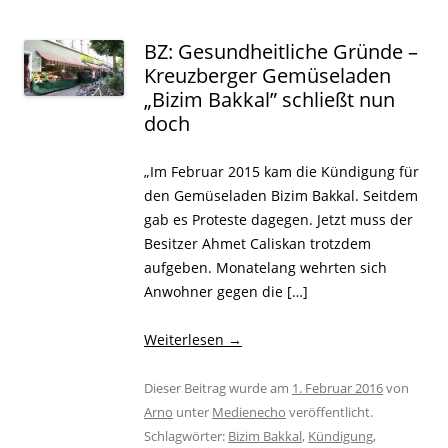
BZ: Gesundheitliche Gründe –
Kreuzberger Gemüseladen
„Bizim Bakkal” schließt nun
doch
„Im Februar 2015 kam die Kündigung für
den Gemüseladen Bizim Bakkal. Seitdem
gab es Proteste dagegen. Jetzt muss der
Besitzer Ahmet Caliskan trotzdem
aufgeben. Monatelang wehrten sich
Anwohner gegen die […]
Weiterlesen
→
Dieser Beitrag wurde am
1. Februar 2016
von
Arno
unter
Medienecho
veröffentlicht.
Schlagwörter:
Bizim Bakkal
,
Kündigung
,