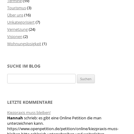
Termine
(59)
Tourismus
(3)
Über uns
(16)
Unkategorisiert
(7)
Vernetzung
(24)
Visionen
(2)
Wohnungslosigkeit
(1)
SUCHE IM BLOG
S
u
c
h
LETZTE KOMMENTARE
e
Kiezpraxis muss bleiben!
n
Hannah
schrieb:
es gibt eine Online Petition die man
n
unterzeichnen kann.
a
https://www.openpetition.de/petition/online/kiezpraxis-muss-