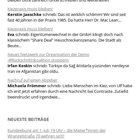
bleiben bitte zahlreich unterschreiben und weiterleiten
c
h
Kiezpraxis muss bleiben!
Kerstin Jaeschke
schrieb:
Das ist wirklich schlimm! Wir sind seit
:
fast 40 Jahren in der Praxis 1985. Da hatte Herr Dr. Mac Lean…
Kiezpraxis muss bleiben!
Eva
schrieb:
Eigentümerwechsel in der GmbH klingt doch nach
klassischem "Share Deal" Heuschreckenszenario. Die Stadt als
Beute...
Neues Netzwerk zur Organisation der Demo
›#Rückschrittskoalition stoppen!‹
Irfan Keskin
schrieb:
Türkiye da Sağ iktidarla yüzünden nerdeyse
İran ve Afganistan gibi oldu.
Nachruf auf einen Abgeber
Michaela Frömmer
schrieb:
Liebe Menschen im Kiez, von Ulf habe
ich erst jetzt erfahren durch eine Nachricht bei Contraste. Zutiefst
beeindruckt und irgendwie…
NEUESTE BEITRÄGE
Kundgebung am 1. Juli, 19 Uhr – die Mieter*innen der
Wrangelstraße 70 wehren sich!