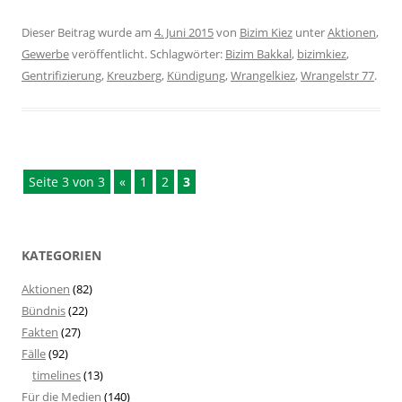
Dieser Beitrag wurde am
4. Juni 2015
von
Bizim Kiez
unter
Aktionen
,
Gewerbe
veröffentlicht. Schlagwörter:
Bizim Bakkal
,
bizimkiez
,
Gentrifizierung
,
Kreuzberg
,
Kündigung
,
Wrangelkiez
,
Wrangelstr 77
.
Seite 3 von 3
«
1
2
3
KATEGORIEN
Aktionen
(82)
Bündnis
(22)
Fakten
(27)
Fälle
(92)
timelines
(13)
Für die Medien
(140)