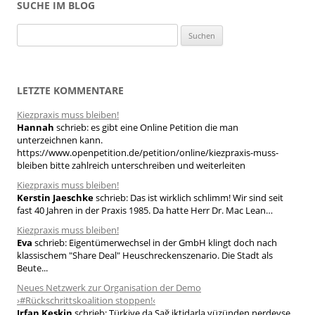
SUCHE IM BLOG
S
u
c
h
LETZTE KOMMENTARE
e
Kiezpraxis muss bleiben!
n
Hannah
schrieb:
es gibt eine Online Petition die man
n
unterzeichnen kann.
a
https://www.openpetition.de/petition/online/kiezpraxis-muss-
bleiben bitte zahlreich unterschreiben und weiterleiten
c
h
Kiezpraxis muss bleiben!
Kerstin Jaeschke
schrieb:
Das ist wirklich schlimm! Wir sind seit
:
fast 40 Jahren in der Praxis 1985. Da hatte Herr Dr. Mac Lean…
Kiezpraxis muss bleiben!
Eva
schrieb:
Eigentümerwechsel in der GmbH klingt doch nach
klassischem "Share Deal" Heuschreckenszenario. Die Stadt als
Beute...
Neues Netzwerk zur Organisation der Demo
›#Rückschrittskoalition stoppen!‹
Irfan Keskin
schrieb:
Türkiye da Sağ iktidarla yüzünden nerdeyse