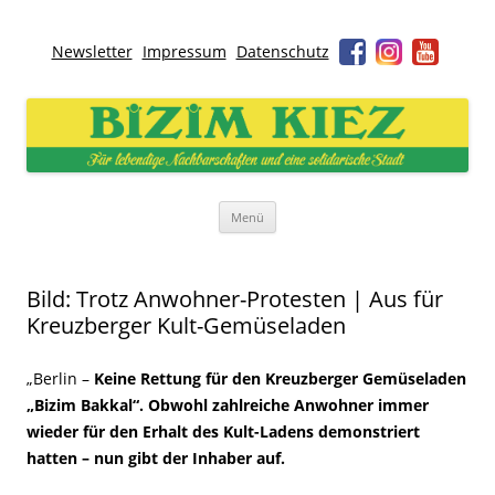
Newsletter
Impressum
Datenschutz
Bizim Kiez – Unser Kiez
Für lebendige Nachbarschaften und eine solidarische Stadt
Zum
Menü
Inhalt
springen
Bild: Trotz Anwohner-Protesten | Aus für
Kreuzberger Kult-Gemüseladen
„Berlin –
Keine Rettung für den Kreuzberger Gemüseladen
„Bizim Bakkal“. Obwohl zahlreiche Anwohner immer
wieder für den Erhalt des Kult-Ladens demonstriert
hatten – nun gibt der Inhaber auf.