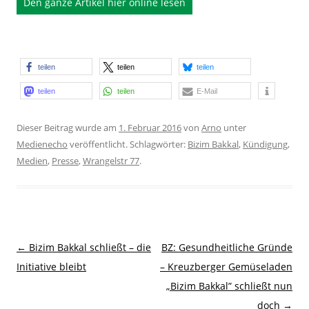
Den ganze Artikel hier online lesen
teilen
teilen
teilen
teilen
teilen
E-Mail
Dieser Beitrag wurde am
1. Februar 2016
von
Arno
unter
Medienecho
veröffentlicht. Schlagwörter:
Bizim Bakkal
,
Kündigung
,
Medien
,
Presse
,
Wrangelstr 77
.
Beitragsnavigation
←
Bizim Bakkal schließt – die
BZ: Gesundheitliche Gründe
Initiative bleibt
– Kreuzberger Gemüseladen
„Bizim Bakkal” schließt nun
doch
→