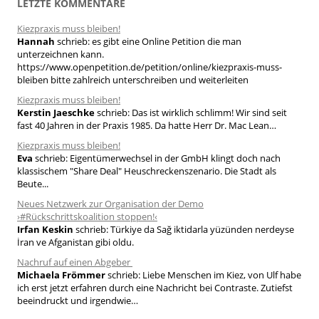
LETZTE KOMMENTARE
e
Kiezpraxis muss bleiben!
n
Hannah
schrieb:
es gibt eine Online Petition die man
n
unterzeichnen kann.
a
https://www.openpetition.de/petition/online/kiezpraxis-muss-
bleiben bitte zahlreich unterschreiben und weiterleiten
c
h
Kiezpraxis muss bleiben!
Kerstin Jaeschke
schrieb:
Das ist wirklich schlimm! Wir sind seit
:
fast 40 Jahren in der Praxis 1985. Da hatte Herr Dr. Mac Lean…
Kiezpraxis muss bleiben!
Eva
schrieb:
Eigentümerwechsel in der GmbH klingt doch nach
klassischem "Share Deal" Heuschreckenszenario. Die Stadt als
Beute...
Neues Netzwerk zur Organisation der Demo
›#Rückschrittskoalition stoppen!‹
Irfan Keskin
schrieb:
Türkiye da Sağ iktidarla yüzünden nerdeyse
İran ve Afganistan gibi oldu.
Nachruf auf einen Abgeber
Michaela Frömmer
schrieb:
Liebe Menschen im Kiez, von Ulf habe
ich erst jetzt erfahren durch eine Nachricht bei Contraste. Zutiefst
beeindruckt und irgendwie…