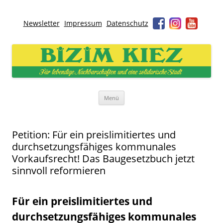
Newsletter
Impressum
Datenschutz
Bizim Kiez – Unser Kiez
Für lebendige Nachbarschaften und eine solidarische Stadt
Zum
Menü
Inhalt
springen
Petition: Für ein preislimitiertes und
durchsetzungsfähiges kommunales
Vorkaufsrecht! Das Baugesetzbuch jetzt
sinnvoll reformieren
Für ein preislimitiertes und
durchsetzungsfähiges kommunales