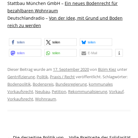
Stattbau München GmbH –
Ein neues Bodenrecht für
bezahlbaren Wohnraum
Deutschlandradio –
Von der Idee, mit Grund und Boden
reich zu werden
teilen
teilen
teilen
teilen
teilen
E-Mail
Dieser Beitrag wurde am
17. September 2020
von
Bizim Kiez
unter
Gentrifizierung
,
Politik
,
Praxis / Recht
veröffentlicht. Schlagwörter:
Bodenpolitik
,
Bodenpreis
,
Bundesregierung
,
kommunales
Vorkaufsrecht
,
Neubau
,
Petition
,
Rekommunalisierung
,
Vorkauf
,
Vorkaufsrecht
,
Wohnraum
.
Beitragsnavigation
←
Die derzeitige Politik von
Volle Breitseite der Solidarität