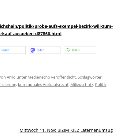
ichshain/politik/probe-aufs-exempel-bezirk-will-zum-
erkauf-ausueben-d87866.html
teilen
teilen
teilen
von
Arno
unter
Medienecho
veröffentlicht. Schlagwörter:
fizierung
,
kommunales Vorkaufsrecht
,
Milieuschutz
,
Politik
,
Mittwoch 11. Nov: BIZIM KIEZ Laternenumzug