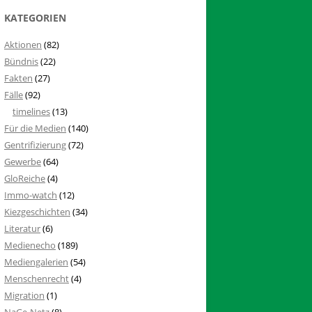
KATEGORIEN
Aktionen
(82)
Bündnis
(22)
Fakten
(27)
Fälle
(92)
timelines
(13)
Für die Medien
(140)
Gentrifizierung
(72)
Gewerbe
(64)
GloReiche
(4)
Immo-watch
(12)
Kiezgeschichten
(34)
Literatur
(6)
Medienecho
(189)
Mediengalerien
(54)
Menschenrecht
(4)
Migration
(1)
NaGe-Netz
(8)