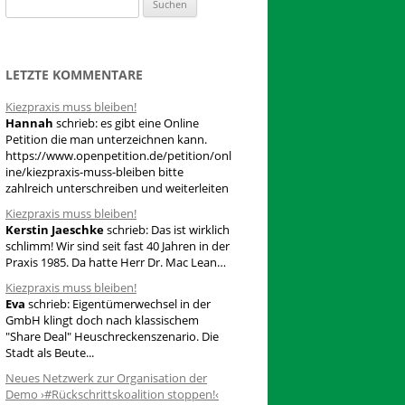
S
u
c
h
LETZTE KOMMENTARE
e
Kiezpraxis muss bleiben!
n
Hannah
schrieb:
es gibt eine Online
n
Petition die man unterzeichnen kann.
a
https://www.openpetition.de/petition/onl
ine/kiezpraxis-muss-bleiben bitte
c
zahlreich unterschreiben und weiterleiten
h
Kiezpraxis muss bleiben!
:
Kerstin Jaeschke
schrieb:
Das ist wirklich
schlimm! Wir sind seit fast 40 Jahren in der
Praxis 1985. Da hatte Herr Dr. Mac Lean…
Kiezpraxis muss bleiben!
Eva
schrieb:
Eigentümerwechsel in der
GmbH klingt doch nach klassischem
"Share Deal" Heuschreckenszenario. Die
Stadt als Beute...
Neues Netzwerk zur Organisation der
Demo ›#Rückschrittskoalition stoppen!‹