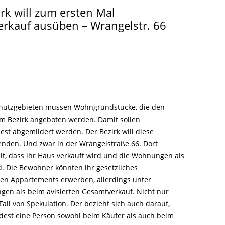
LITERATUR
GLOREICHE
rk will zum ersten Mal
LEITFADEN
erkauf ausüben – Wrangelstr. 66
KIEZGESCHICHTEN
chutzgebieten müssen Wohngrundstücke, die den
em Bezirk angeboten werden. Damit sollen
st abgemildert werden. Der Bezirk will diese
enden. Und zwar in der Wrangelstraße 66. Dort
ilt, dass ihr Haus verkauft wird und die Wohnungen als
 Die Bewohner könnten ihr gesetzliches
nen Appartements erwerben, allerdings unter
en als beim avisierten Gesamtverkauf. Nicht nur
all von Spekulation. Der bezieht sich auch darauf,
dest eine Person sowohl beim Käufer als auch beim