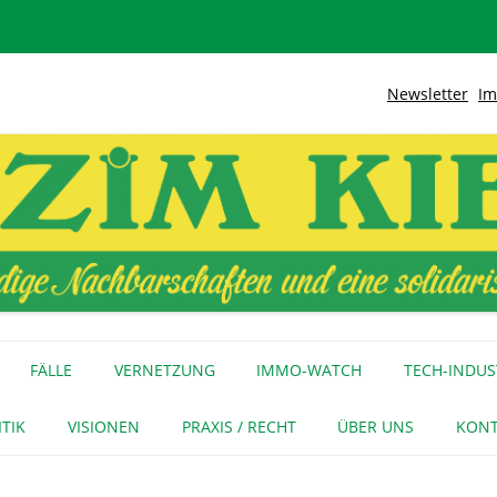
Newsletter
Im
lidarische Stadt
Kiez
Zum
Inhalt
FÄLLE
VERNETZUNG
IMMO-WATCH
TECH-INDUS
springen
MEDIENECHO
GEWERBE
INITIATIVEN
ITIK
VISIONEN
PRAXIS / RECHT
ÜBER UNS
KONT
FÜR MEDIEN
NAGE-NETZ
URTEIL