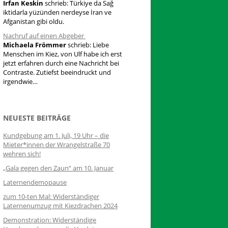
Irfan Keskin
schrieb:
Türkiye da Sağ
iktidarla yüzünden nerdeyse İran ve
Afganistan gibi oldu.
Nachruf auf einen Abgeber
Michaela Frömmer
schrieb:
Liebe
Menschen im Kiez, von Ulf habe ich erst
jetzt erfahren durch eine Nachricht bei
Contraste. Zutiefst beeindruckt und
irgendwie…
NEUESTE BEITRÄGE
Kundgebung am 1. Juli, 19 Uhr – die
Mieter*innen der Wrangelstraße 70
wehren sich!
„Gala gegen den Zaun“ am 10. Januar
Laternendemopause
zum 10-ten Mal: Widerständiger
Laternenumzug mit Kiezdrachen 2024
Demonstration: Widerständige