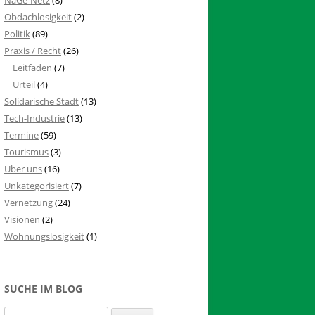
Obdachlosigkeit
(2)
Politik
(89)
Praxis / Recht
(26)
Leitfaden
(7)
Urteil
(4)
Solidarische Stadt
(13)
Tech-Industrie
(13)
Termine
(59)
Tourismus
(3)
Über uns
(16)
Unkategorisiert
(7)
Vernetzung
(24)
Visionen
(2)
Wohnungslosigkeit
(1)
SUCHE IM BLOG