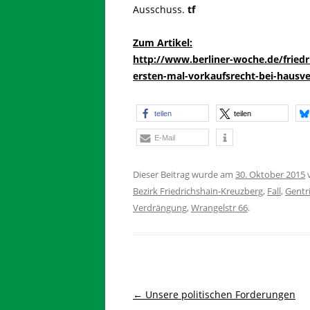
Ausschuss.
tf
Zum Artikel:
http://www.berliner-woche.de/friedr
ersten-mal-vorkaufsrecht-bei-hausv
teilen
teilen
E-Mail
Dieser Beitrag wurde am
30. Oktober 2015
Bezirk Friedrichshain-Kreuzberg
,
Fall
,
Gentri
Verdrängung
,
Wrangelstr 66
.
Beitragsnavigation
←
Unsere politischen Forderungen