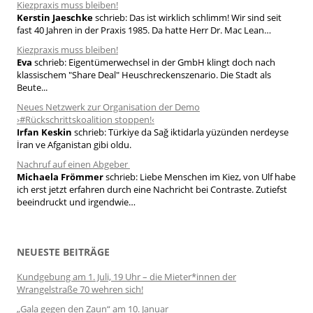
h
Kiezpraxis muss bleiben!
Kerstin Jaeschke
schrieb:
Das ist wirklich schlimm! Wir sind seit
:
fast 40 Jahren in der Praxis 1985. Da hatte Herr Dr. Mac Lean…
Kiezpraxis muss bleiben!
Eva
schrieb:
Eigentümerwechsel in der GmbH klingt doch nach
klassischem "Share Deal" Heuschreckenszenario. Die Stadt als
Beute...
Neues Netzwerk zur Organisation der Demo
›#Rückschrittskoalition stoppen!‹
Irfan Keskin
schrieb:
Türkiye da Sağ iktidarla yüzünden nerdeyse
İran ve Afganistan gibi oldu.
Nachruf auf einen Abgeber
Michaela Frömmer
schrieb:
Liebe Menschen im Kiez, von Ulf habe
ich erst jetzt erfahren durch eine Nachricht bei Contraste. Zutiefst
beeindruckt und irgendwie…
NEUESTE BEITRÄGE
Kundgebung am 1. Juli, 19 Uhr – die Mieter*innen der
Wrangelstraße 70 wehren sich!
„Gala gegen den Zaun“ am 10. Januar