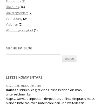
Tourismus
(3)
Über uns
(16)
Unkategorisiert
(7)
Vernetzung
(24)
Visionen
(2)
Wohnungslosigkeit
(1)
SUCHE IM BLOG
S
u
c
h
LETZTE KOMMENTARE
e
Kiezpraxis muss bleiben!
n
Hannah
schrieb:
es gibt eine Online Petition die man
n
unterzeichnen kann.
a
https://www.openpetition.de/petition/online/kiezpraxis-muss-
bleiben bitte zahlreich unterschreiben und weiterleiten
c