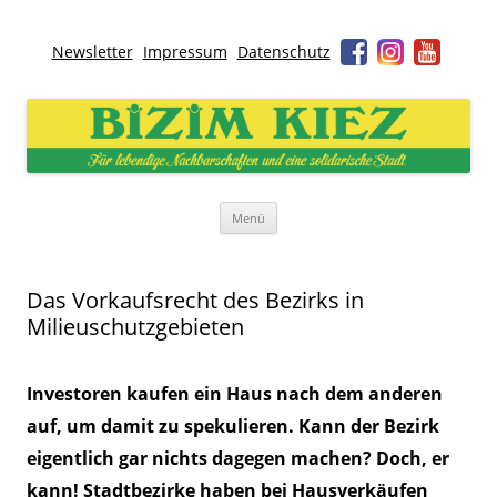
Newsletter
Impressum
Datenschutz
Bizim Kiez – Unser Kiez
Für lebendige Nachbarschaften und eine solidarische Stadt
Zum
Menü
Inhalt
springen
Das Vorkaufsrecht des Bezirks in
Milieuschutzgebieten
Investoren kaufen ein Haus nach dem anderen
auf, um damit zu spekulieren. Kann der Bezirk
eigentlich gar nichts dagegen machen? Doch, er
kann! Stadtbezirke haben bei Hausverkäufen