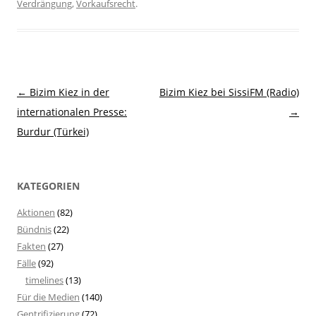
Verdrängung
,
Vorkaufsrecht
.
Beitragsnavigation
←
Bizim Kiez in der
Bizim Kiez bei SissiFM (Radio)
internationalen Presse:
→
Burdur (Türkei)
KATEGORIEN
Aktionen
(82)
Bündnis
(22)
Fakten
(27)
Fälle
(92)
timelines
(13)
Für die Medien
(140)
Gentrifizierung
(72)