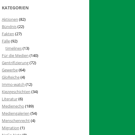
KATEGORIEN
Aktionen
(82)
Bündnis
(22)
Fakten
(27)
Fälle
(92)
timelines
(13)
Für die Medien
(140)
Gentrifizierung
(72)
Gewerbe
(64)
GloReiche
(4)
Immo-watch
(12)
Kiezgeschichten
(34)
Literatur
(6)
Medienecho
(189)
Mediengalerien
(54)
Menschenrecht
(4)
Migration
(1)
NaGe-Netz
(8)