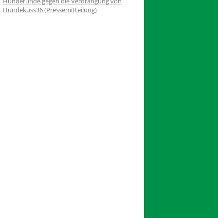
Hunderunde gegen die Verdrängung von
Hundekuss36 (Pressemitteilung)