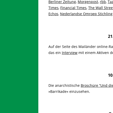
Berliner Zeitung
,
Morgenpost
,
rbb
,
Ta
Times
,
Financial Times
,
The Wall Stree
Echos
,
Nederlandse Omroep Stichling
21
Auf der Seite des Mailänder online-Ra
das ein
Interview
mit einem Aktiven d
10
Die anarchistische
Broschüre “Und di
»Barrikade« einzusehen.