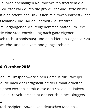
« in ihren ehemaligen Räumlichkeiten trotzdem die
örlitzer Park durch die große Tech-Industrie weiter
f eine öffentliche Diskussion mit Rowan Barnett (Chef
tschland) und Florian Schmidt (Baustadtrat
e im vergangenen Mai teilgenommen hatten. Im Text
trie eine Stadtentwicklung nach ganz eigenen
 (WebTech-Urbanismus), und dass hier ein Gegensatz zu
 bestehe, und kein Verständigungsproblem.
↑
4. Oktober 2018
e an, im Umspannwerk einen Campus für Startups
ebäude nach der Fertigstellung der Umbauarbeiten
eben werden, damit diese dort soziale Initiativen
 Seite “re:volt“ erscheint der Bericht eines Bloggers
nz
.
tark rezipiert. Sowohl von deutschen Medien –