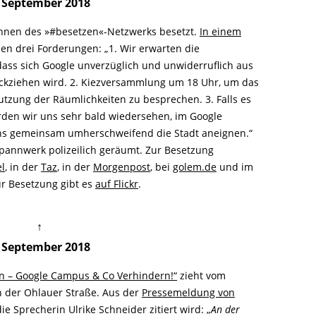
. September 2018
nnen des »#besetzen«-Netzwerks besetzt.
In einem
nen drei Forderungen: „1. Wir erwarten die
ass sich Google unverzüglich und unwiderruflich aus
ziehen wird. 2. Kiezversammlung um 18 Uhr, um das
utzung der Räumlichkeiten zu besprechen. 3. Falls es
den wir uns sehr bald wiedersehen, im Google
s gemeinsam umherschweifend die Stadt aneignen.“
annwerk polizeilich geräumt. Zur Besetzung
l
, in der
Taz
, in der
Morgenpost
, bei
golem.de
und im
ur Besetzung gibt es
auf Flickr
.
↑
. September 2018
ion – Google Campus & Co Verhindern!“
zieht vom
 der Ohlauer Straße. Aus der
Pressemeldung von
die Sprecherin Ulrike Schneider zitiert wird: „
An der