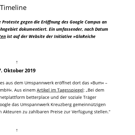
LITERATUR
GLOREICHE
Timeline
LEITFADEN
KIEZGESCHICHTEN
ie Proteste gegen die Eröffnung des Google Campus an
ohngebiet dokumentiert. Ein umfassender, nach Datum
ten
ist auf der Website der Initiative »GloReiche
↑
7. Oktober 2019
les aus dem Umspannwerk eröffnet dort das »Bum« –
 GmbH«. Aus einem
Artikel im Tagesspiegel
: „Bei dem
netplattform betterplace und der soziale Träger
 Google das Umspannwerk Kreuzberg gemeinnützigen
 Akteuren zu zahlbaren Preise zur Verfügung stellen.“
↑