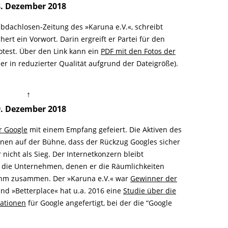
8. Dezember 2018
bdachlosen-Zeitung des »Karuna e.V.«, schreibt
ert ein Vorwort. Darin ergreift er Partei für den
otest. Über den Link kann ein
PDF mit den Fotos der
r in reduzierter Qualität aufgrund der Dateigröße).
↑
9. Dezember 2018
r Google
mit einem Empfang gefeiert. Die Aktiven des
en auf der Bühne, dass der Rückzug Googles sicher
 nicht als Sieg. Der Internetkonzern bleibt
die Unternehmen, denen er die Räumlichkeiten
 ihm zusammen. Der »Karuna e.V.« war
Gewinner der
nd »Betterplace« hat u.a. 2016 eine
Studie über die
sationen
für Google angefertigt, bei der die “Google