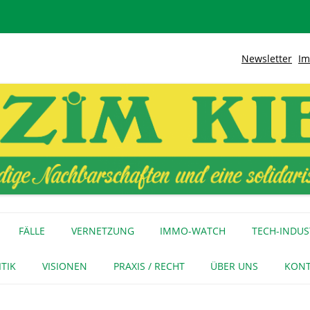
Newsletter
Im
lidarische Stadt
Kiez
Zum
Inhalt
FÄLLE
VERNETZUNG
IMMO-WATCH
TECH-INDUS
springen
MEDIENECHO
GEWERBE
INITIATIVEN
ITIK
VISIONEN
PRAXIS / RECHT
ÜBER UNS
KONT
FÜR MEDIEN
NAGE-NETZ
URTEIL