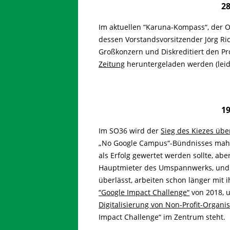
2
Im aktuellen “Karuna-Kompass“, der O
dessen Vorstandsvorsitzender Jörg Rich
Großkonzern und Diskreditiert den Pr
Zeitung
heruntergeladen werden (leide
1
Im SO36 wird der
Sieg des Kiezes übe
„No Google Campus“-Bündnisses mahn
als Erfolg gewertet werden sollte, aber
Hauptmieter des Umspannwerks, und 
überlässt, arbeiten schon länger mit
“Google Impact Challenge“
von 2018, u
Digitalisierung von Non-Profit-Organi
Impact Challenge“ im Zentrum steht.