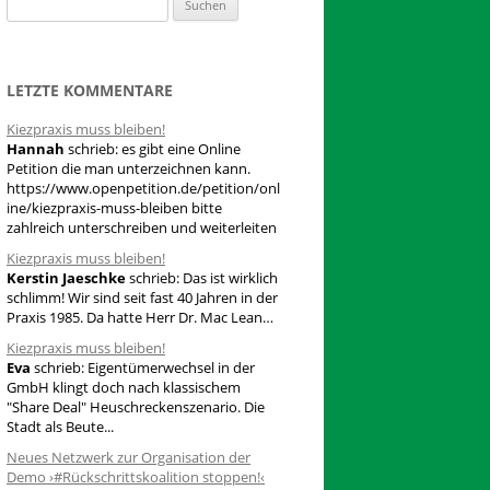
S
u
c
h
LETZTE KOMMENTARE
e
Kiezpraxis muss bleiben!
n
Hannah
schrieb:
es gibt eine Online
n
Petition die man unterzeichnen kann.
a
https://www.openpetition.de/petition/onl
ine/kiezpraxis-muss-bleiben bitte
c
zahlreich unterschreiben und weiterleiten
h
Kiezpraxis muss bleiben!
:
Kerstin Jaeschke
schrieb:
Das ist wirklich
schlimm! Wir sind seit fast 40 Jahren in der
Praxis 1985. Da hatte Herr Dr. Mac Lean…
Kiezpraxis muss bleiben!
Eva
schrieb:
Eigentümerwechsel in der
GmbH klingt doch nach klassischem
"Share Deal" Heuschreckenszenario. Die
Stadt als Beute...
Neues Netzwerk zur Organisation der
Demo ›#Rückschrittskoalition stoppen!‹