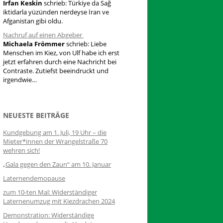
Irfan Keskin
schrieb:
Türkiye da Sağ
iktidarla yüzünden nerdeyse İran ve
Afganistan gibi oldu.
Nachruf auf einen Abgeber
Michaela Frömmer
schrieb:
Liebe
Menschen im Kiez, von Ulf habe ich erst
jetzt erfahren durch eine Nachricht bei
Contraste. Zutiefst beeindruckt und
irgendwie…
NEUESTE BEITRÄGE
Kundgebung am 1. Juli, 19 Uhr – die
Mieter*innen der Wrangelstraße 70
wehren sich!
„Gala gegen den Zaun“ am 10. Januar
Laternendemopause
zum 10-ten Mal: Widerständiger
Laternenumzug mit Kiezdrachen 2024
Demonstration: Widerständige