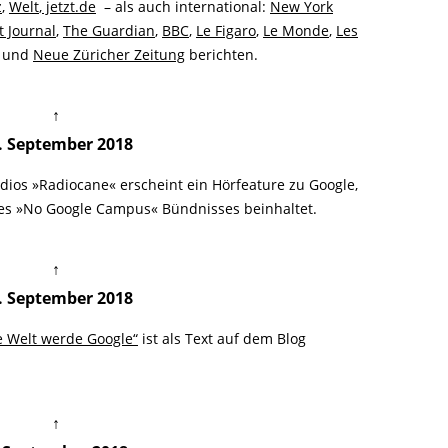
z
,
Welt
,
jetzt.de
– als auch international:
New York
t Journal
,
The Guardian
,
BBC
,
Le Figaro
,
Le Monde
,
Les
und
Neue Züricher Zeitung
berichten.
↑
. September 2018
dios »Radiocane« erscheint ein Hörfeature zu Google,
es »No Google Campus« Bündnisses beinhaltet.
↑
. September 2018
e Welt werde Google“
ist als Text auf dem Blog
↑