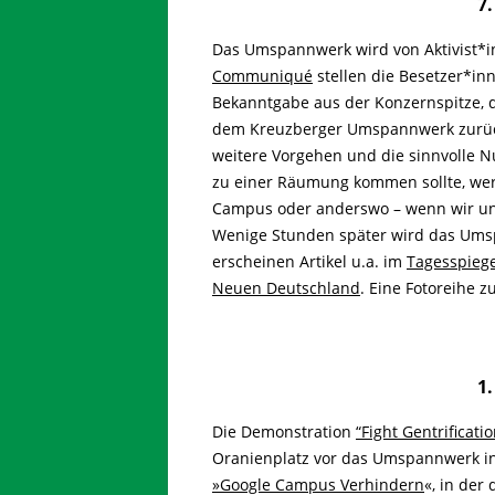
7
Das Umspannwerk wird von Aktivist*i
Communiqué
stellen die Besetzer*in
Bekanntgabe aus der Konzernspitze, d
dem Kreuzberger Umspannwerk zurück
weitere Vorgehen und die sinnvolle N
zu einer Räumung kommen sollte, wer
Campus oder anderswo – wenn wir un
Wenige Stunden später wird das Umsp
erscheinen Artikel u.a. im
Tagesspiege
Neuen Deutschland
. Eine Fotoreihe z
1
Die Demonstration
“Fight Gentrificat
Oranienplatz vor das Umspannwerk in
»Google Campus Verhindern
«, in der 