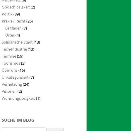
Obdachlosigkeit
(2)
Politik
(89)
Praxis / Recht
(26)
Leitfaden
(7)
Urteil
(4)
Solidarische Stadt
(13)
Tech-Industrie
(13)
Termine
(59)
Tourismus
(3)
Über uns
(16)
Unkategorisiert
(7)
Vernetzung
(24)
Visionen
(2)
Wohnungslosigkeit
(1)
SUCHE IM BLOG