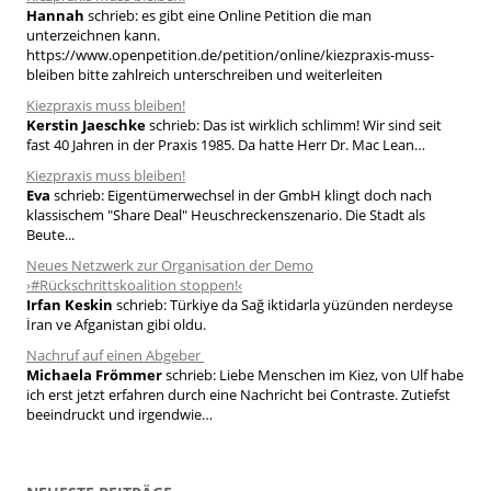
Hannah
schrieb:
es gibt eine Online Petition die man
n
unterzeichnen kann.
a
https://www.openpetition.de/petition/online/kiezpraxis-muss-
bleiben bitte zahlreich unterschreiben und weiterleiten
c
h
Kiezpraxis muss bleiben!
Kerstin Jaeschke
schrieb:
Das ist wirklich schlimm! Wir sind seit
:
fast 40 Jahren in der Praxis 1985. Da hatte Herr Dr. Mac Lean…
Kiezpraxis muss bleiben!
Eva
schrieb:
Eigentümerwechsel in der GmbH klingt doch nach
klassischem "Share Deal" Heuschreckenszenario. Die Stadt als
Beute...
Neues Netzwerk zur Organisation der Demo
›#Rückschrittskoalition stoppen!‹
Irfan Keskin
schrieb:
Türkiye da Sağ iktidarla yüzünden nerdeyse
İran ve Afganistan gibi oldu.
Nachruf auf einen Abgeber
Michaela Frömmer
schrieb:
Liebe Menschen im Kiez, von Ulf habe
ich erst jetzt erfahren durch eine Nachricht bei Contraste. Zutiefst
beeindruckt und irgendwie…