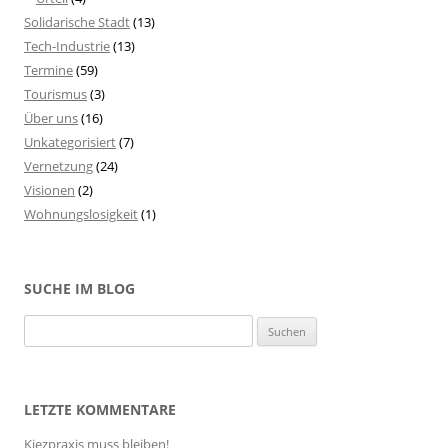
Solidarische Stadt
(13)
Tech-Industrie
(13)
Termine
(59)
Tourismus
(3)
Über uns
(16)
Unkategorisiert
(7)
Vernetzung
(24)
Visionen
(2)
Wohnungslosigkeit
(1)
SUCHE IM BLOG
S
u
c
h
LETZTE KOMMENTARE
e
Kiezpraxis muss bleiben!
n