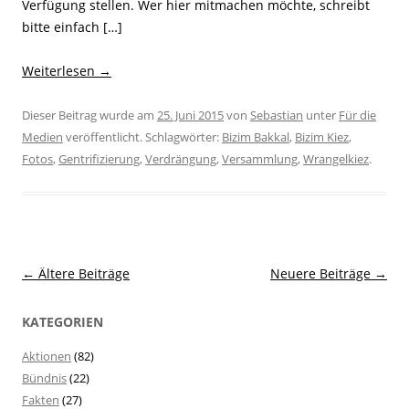
Verfügung stellen. Wer hier mitmachen möchte, schreibt
bitte einfach […]
Weiterlesen
→
Dieser Beitrag wurde am
25. Juni 2015
von
Sebastian
unter
Für die
Medien
veröffentlicht. Schlagwörter:
Bizim Bakkal
,
Bizim Kiez
,
Fotos
,
Gentrifizierung
,
Verdrängung
,
Versammlung
,
Wrangelkiez
.
Beitragsnavigation
←
Ältere Beiträge
Neuere Beiträge
→
KATEGORIEN
Aktionen
(82)
Bündnis
(22)
Fakten
(27)