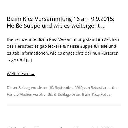
Bizim Kiez Versammlung 16 am 9.9.2015:
Heiße Suppe und wie es weitergeht …
Die sechzehnte Bizim Kiez Versammlung stand im Zeichen
des Herbstes: es gab leckere & heisse Suppe für alle und
es gab Informationen, wie es angesichts der nun kürzeren
Tage und […]
Weiterlesen
→
Dieser Beitrag wurde am
10. September 2015
von
Sebastian
unter
Für die Medien
veröffentlicht. Schlagwörter:
Bizim Kiez
,
Fotos
.