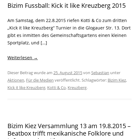
Bizim Fussball: Kick it like Kreuzberg 2015
Am Samstag, dem 22.8.2015 riefen Kotti & Co zum dritten
„Kick it like Kreuzberg“ Turnier in die Glogauer Str. 13. Dort
gibt es inmitten des Gemeinschaftsgartens einen kleinen
Sportplatz, und […]
Weiterlesen
→
Dieser Beitrag wurde am
25. August 2015
von
Sebastian
unter
Aktionen
,
Für die Medien
veröffentlicht. Schlagwörter:
Bizim Kiez
,
Kick it like Kreuzberg
,
Kotti & Co
,
Kreuzberg
.
Bizim Kiez Versammlung 13 am 19.8.2015 –
Beatbox trifft mexikanische Folklore und