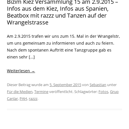
Bizim Kiez Versammlung 15 am 2.9.2015 –
Infos aus dem Kiez, Infos aus Spanien,
Beatbox mit razzz und Tanzen auf der
Wrangelstrasse
Am 2.9.2015 trafen wir uns zum 15. Mal in der Wrangelstr,
um uns gemeinsam zu informieren und auch zu feiern.
Nach dem spontanen Auftritt eine Tanzgruppe gab es
einen sehr […]
Weiterlesen
→
Dieser Beitrag wurde am
5. September 2015
von
Sebastian
unter
Für die Medien
,
Termine
veröffentlicht. Schlagwörter:
Fotos
,
Grup
Canlar
,
PAH
,
razzz
.