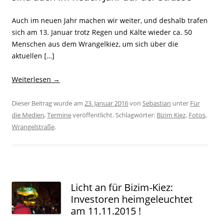
Auch im neuen Jahr machen wir weiter, und deshalb trafen
sich am 13. Januar trotz Regen und Kälte wieder ca. 50
Menschen aus dem Wrangelkiez, um sich über die
aktuellen […]
Weiterlesen
→
Dieser Beitrag wurde am
23. Januar 2016
von
Sebastian
unter
Für
die Medien
,
Termine
veröffentlicht. Schlagwörter:
Bizim Kiez
,
Fotos
,
Wrangelstraße
.
Licht an für Bizim-Kiez:
Investoren heimgeleuchtet
am 11.11.2015 !