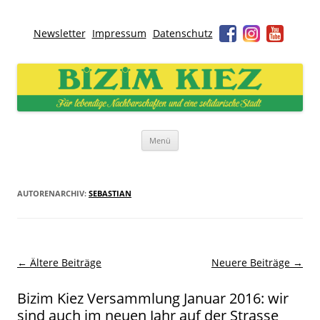
Newsletter
Impressum
Datenschutz
Bizim Kiez – Unser Kiez
Für lebendige Nachbarschaften und eine solidarische Stadt
Zum
Menü
Inhalt
springen
AUTORENARCHIV:
SEBASTIAN
Beitragsnavigation
←
Ältere Beiträge
Neuere Beiträge
→
Bizim Kiez Versammlung Januar 2016: wir
sind auch im neuen Jahr auf der Strasse