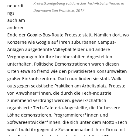
Protestkundgebung solidarischer Tech-Arbeiter*innen in
neuerdi
Downtown San Francisco, 2017
ngs
auch am
anderen
Ende der Google-Bus-Route Proteste statt. Nämlich dort, wo
Konzerne wie Google auf ihren suburbanen Campus-
Anlagen ausgedehnte Volleyballfelder und andere
Vergnügungen für ihre hochbezahlten Angestellten
unterhalten. Politische Demonstrationen waren diesen
Orten etwa so fremd wie den privatisierten Konsumwelten
großer Einkaufszentren. Doch nun finden sie statt: Walk-
outs gegen sexistische Praktiken am Arbeitsplatz, Proteste
von Anwohner*innen, die durch die Tech-Industrie
zunehmend verdrängt werden, gewerkschaftlich
organisierte Tech-Cafeteria-Angestellte, die für bessere
Löhne demonstrieren, Programmierer*innen und
Softwareentwickler*innen, die sich unter dem Motto «Tech
won’t build it» gegen die Zusammenarbeit ihrer Firma mit