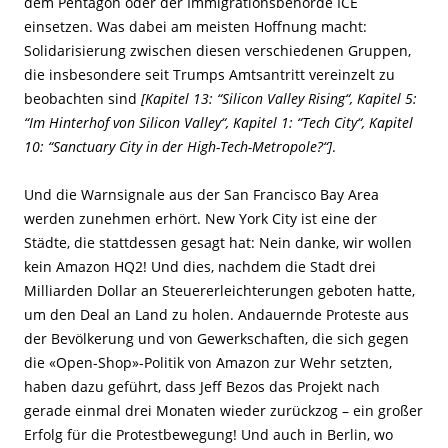
dem Pentagon oder der Immigrationsbehörde ICE
einsetzen. Was dabei am meisten Hoffnung macht:
Solidarisierung zwischen diesen verschiedenen Gruppen,
die insbesondere seit Trumps Amtsantritt vereinzelt zu
beobachten sind
[Kapitel 13: “Silicon Valley Rising“, Kapitel 5:
“Im Hinterhof von Silicon Valley“, Kapitel 1: “Tech City“, Kapitel
10: “Sanctuary City in der High-Tech-Metropole?“]
.
Und die Warnsignale aus der San Francisco Bay Area
werden zunehmen erhört. New York City ist eine der
Städte, die stattdessen gesagt hat: Nein danke, wir wollen
kein Amazon HQ2! Und dies, nachdem die Stadt drei
Milliarden Dollar an Steuererleichterungen geboten hatte,
um den Deal an Land zu holen. Andauernde Proteste aus
der Bevölkerung und von Gewerkschaften, die sich gegen
die «Open-Shop»-Politik von Amazon zur Wehr setzten,
haben dazu geführt, dass Jeff Bezos das Projekt nach
gerade einmal drei Monaten wieder zurückzog – ein großer
Erfolg für die Protestbewegung! Und auch in Berlin, wo