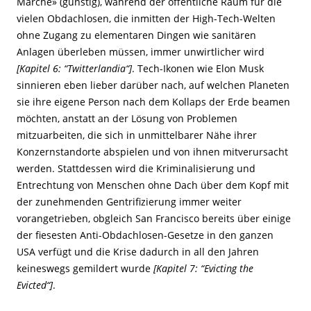
Marché» (günstig), während der öffentliche Raum für die
vielen Obdachlosen, die inmitten der High-Tech-Welten
ohne Zugang zu elementaren Dingen wie sanitären
Anlagen überleben müssen, immer unwirtlicher wird
[Kapitel 6: “Twitterlandia“]
. Tech-Ikonen wie Elon Musk
sinnieren eben lieber darüber nach, auf welchen Planeten
sie ihre eigene Person nach dem Kollaps der Erde beamen
möchten, anstatt an der Lösung von Problemen
mitzuarbeiten, die sich in unmittelbarer Nähe ihrer
Konzernstandorte abspielen und von ihnen mitverursacht
werden. Stattdessen wird die Kriminalisierung und
Entrechtung von Menschen ohne Dach über dem Kopf mit
der zunehmenden Gentrifizierung immer weiter
vorangetrieben, obgleich San Francisco bereits über einige
der fiesesten Anti-Obdachlosen-Gesetze in den ganzen
USA verfügt und die Krise dadurch in all den Jahren
keineswegs gemildert wurde
[Kapitel 7: “Evicting the
Evicted“]
.