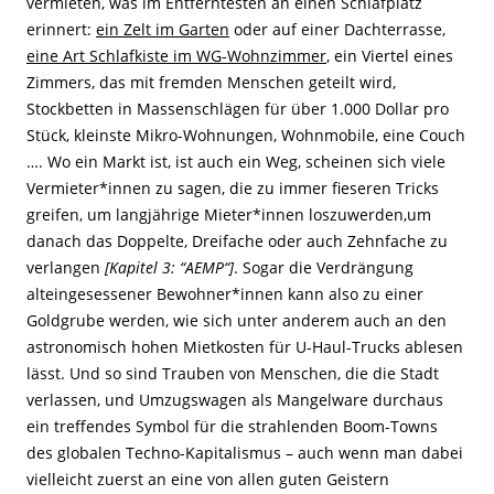
vermieten, was im Entferntesten an einen Schlafplatz
erinnert:
ein Zelt im Garten
oder auf einer Dachterrasse,
eine Art Schlafkiste im WG-Wohnzimmer
, ein Viertel eines
Zimmers, das mit fremden Menschen geteilt wird,
Stockbetten in Massenschlägen für über 1.000 Dollar pro
Stück, kleinste Mikro-Wohnungen, Wohnmobile, eine Couch
…. Wo ein Markt ist, ist auch ein Weg, scheinen sich viele
Vermieter*innen zu sagen, die zu immer fieseren Tricks
greifen, um langjährige Mieter*innen loszuwerden,um
danach das Doppelte, Dreifache oder auch Zehnfache zu
verlangen
[Kapitel 3: “AEMP“]
.
Sogar die Verdrängung
alteingesessener Bewohner*innen kann also zu einer
Goldgrube werden, wie sich unter anderem auch an den
astronomisch hohen Mietkosten für U-Haul-Trucks ablesen
lässt. Und so sind Trauben von Menschen, die die Stadt
verlassen, und Umzugswagen als Mangelware durchaus
ein treffendes Symbol für die strahlenden Boom-Towns
des globalen Techno-Kapitalismus – auch wenn man dabei
vielleicht zuerst an eine von allen guten Geistern