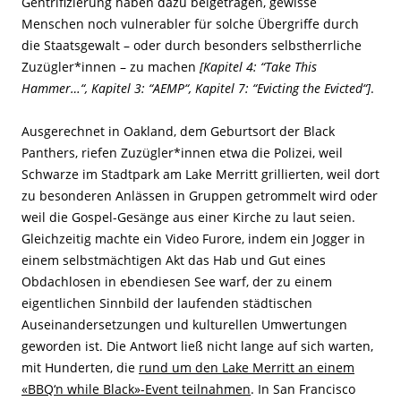
Gentrifizierung haben dazu beigetragen, gewisse
Menschen noch vulnerabler für solche Übergriffe durch
die Staatsgewalt – oder durch besonders selbstherrliche
Zuzügler*innen – zu machen
[Kapitel 4: “Take This
Hammer…“, Kapitel 3: “AEMP“, Kapitel 7: “Evicting the Evicted“]
.
Ausgerechnet in Oakland, dem Geburtsort der Black
Panthers, riefen Zuzügler*innen etwa die Polizei, weil
Schwarze im Stadtpark am Lake Merritt grillierten, weil dort
zu besonderen Anlässen in Gruppen getrommelt wird oder
weil die Gospel-Gesänge aus einer Kirche zu laut seien.
Gleichzeitig machte ein Video Furore, indem ein Jogger in
einem selbstmächtigen Akt das Hab und Gut eines
Obdachlosen in ebendiesen See warf, der zu einem
eigentlichen Sinnbild der laufenden städtischen
Auseinandersetzungen und kulturellen Umwertungen
geworden ist. Die Antwort ließ nicht lange auf sich warten,
mit Hunderten, die
rund um den Lake Merritt an einem
«BBQ‘n while Black»-Event teilnahmen
. In San Francisco