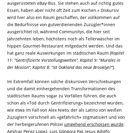
ausgerüsteten eBay-Bus. Sie stehen auch auf richtig gutes
Essen, haben aber nicht oft Zeit zum Kochen.» Diskursiv
wird hier also ein Raum geschaffen, der vollkommen auf
die Bedürfnisse von gutverdienenden Zuzügler*innen
ausgerichtet ist, während Communitys, die hier seit
Jahrzehnten leben, höchstens noch als Tellerwäscher im
hippen Gourmet-Restaurant mitgedacht werden. Und das
hat ganz reale Auswirkungen im städtischen Raum
[Kapitel
11: “Gentrifizierte Vorstellungswelten“, Kapitel 9: “Murales in
der Mission“, Kapitel 8: “Ist Oakland das neue Brooklyn?“]
.
Im Extremfall können solche diskursiven Verschiebungen
und die damit einhergehenden Transformationen des
städtischen Raums sogar zu Vorfällen führen, die auch
schon als «Tod durch Gentrifizierung» bezeichnet wurden,
wie etwa im Fall von Alex Nieto, der als Latino von weißen
Zuzüglern vorschnell als «gefährlich» stigmatisiert und von
der herbeigerufenen Polizei
umgehend erschossen wurde
.
Amilcar Perez-Lopez, Luis Góngora Pat, Jesus Adolfo