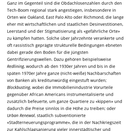
Ganz im Gegenteil sind die Obdachlosenzahlen durch den
Tech-Boom regional stark angestiegen, insbesondere in
Orten wie Oakland, East Palo Alto oder Richmond, die lange
eher mit wirtschaftlichen und staatlichen Desinvestitionen,
Leerstand und der Stigmatisierung als «gefährliche Orte»
zu kämpfen hatten. Solche über Jahrzehnte verankerte und
oft rassistisch geprägte strukturelle Bedingungen ebneten
dabei gerade den Boden für die jüngsten
Gentrifizierungswellen. Dazu gehören beispielsweise
Redlining
, wodurch ab den 1930er Jahren und bis in die
späten 1970er Jahre ganze (nicht-weiße) Nachbarschaften
von Banken als kreditunwürdig eingestuft wurden;
Blockbusting
, wobei die Immobilienindustrie Vorurteile
gegenüber African Americans instrumentalisierte und
zusätzlich befeuerte, um ganze Quartiere zu «kippen» und
dadurch die Preise sinnlos in die Höhe zu treiben; oder
Urban Renewal
, staatlich subventionierte
«Stadterneuerungsprogramme», die in der Nachkriegszeit
zur Kahlschlagsanierung vieler innerstädtischer und