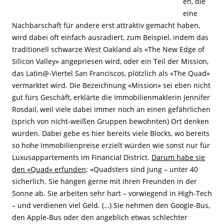
en, die
eine
Nachbarschaft für andere erst attraktiv gemacht haben,
wird dabei oft einfach ausradiert, zum Beispiel, indem das
traditionell schwarze West Oakland als «The New Edge of
Silicon Valley» angepriesen wird, oder ein Teil der Mission,
das Latin@-Viertel San Franciscos, plötzlich als «The Quad»
vermarktet wird. Die Bezeichnung «Mission» sei eben nicht
gut fürs Geschäft, erklärte die Immobilienmaklerin Jennifer
Rosdail, weil viele dabei immer noch an einen gefährlichen
(sprich von nicht-weißen Gruppen bewohnten) Ort denken
würden. Dabei gebe es hier bereits viele Blocks, wo bereits
so hohe Immobilienpreise erzielt würden wie sonst nur für
Luxusappartements im Financial District.
Darum habe sie
den «Quad» erfunden
: «Quadsters sind jung – unter 40
sicherlich. Sie hängen gerne mit ihren Freunden in der
Sonne ab. Sie arbeiten sehr hart – vorwiegend in High-Tech
– und verdienen viel Geld. (…) Sie nehmen den Google-Bus,
den Apple-Bus oder den angeblich etwas schlechter