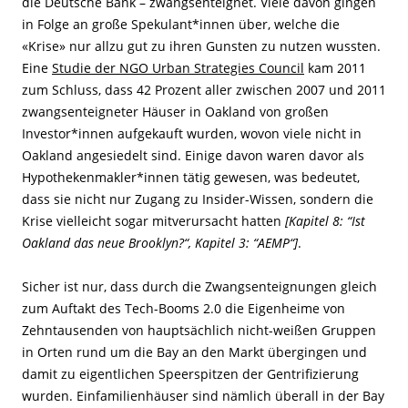
die Deutsche Bank – zwangsenteignet. Viele davon gingen
in Folge an große Spekulant*innen über, welche die
«Krise» nur allzu gut zu ihren Gunsten zu nutzen wussten.
Eine
Studie der NGO Urban Strategies Council
kam 2011
zum Schluss, dass 42 Prozent aller zwischen 2007 und 2011
zwangsenteigneter Häuser in Oakland von großen
Investor*innen aufgekauft wurden, wovon viele nicht in
Oakland angesiedelt sind. Einige davon waren davor als
Hypothekenmakler*innen tätig gewesen, was bedeutet,
dass sie nicht nur Zugang zu Insider-Wissen, sondern die
Krise vielleicht sogar mitverursacht hatten
[Kapitel 8: “Ist
Oakland das neue Brooklyn?“, Kapitel 3: “AEMP“]
.
Sicher ist nur, dass durch die Zwangsenteignungen gleich
zum Auftakt des Tech-Booms 2.0 die Eigenheime von
Zehntausenden von hauptsächlich nicht-weißen Gruppen
in Orten rund um die Bay an den Markt übergingen und
damit zu eigentlichen Speerspitzen der Gentrifizierung
wurden. Einfamilienhäuser sind nämlich überall in der Bay