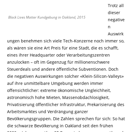
Trotz all
dieser
Black Lives Matter Kundgebung in Oakland, 2015
negative
n
Auswirk
ungen benehmen sich viele Tech-Konzerne noch immer so,
als wären sie eine Art Preis für eine Stadt, die es schafft,
eines ihrer Headquarter oder Verarbeitungszentren
anzulocken – oft im Gegenzug für millionenschwere
Steuerdeals und andere öffentliche Subventionen. Doch
die negativen Auswirkungen solcher «Klein-Silicon-Valleys»
auf ihre unmittelbare Umgebung werden immer
offensichtlicher: extreme ökonomische Ungleichheit,
astronomisch hohe Mieten, Massenobdachlosigkeit,
Privatisierung öffentlicher Infrastruktur, Prekarisierung des
Arbeitsmarktes und Verdrängung ganzer
Bevölkerungsgruppen. Die Zahlen sprechen für sich: So hat
die schwarze Bevölkerung in Oakland seit den frühen