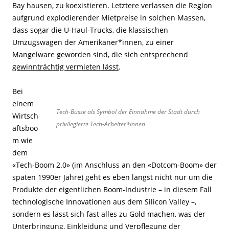
Bay hausen, zu koexistieren. Letztere verlassen die Region
aufgrund explodierender Mietpreise in solchen Massen,
dass sogar die U-Haul-Trucks, die klassischen
Umzugswagen der Amerikaner*innen, zu einer
Mangelware geworden sind, die sich entsprechend
gewinnträchtig vermieten lässt
.
Bei
einem
Tech-Busse als Symbol der Einnahme der Stadt durch
Wirtsch
privilegierte Tech-Arbeiter*innen
aftsboo
m wie
dem
«Tech-Boom 2.0» (im Anschluss an den «Dotcom-Boom» der
späten 1990er Jahre) geht es eben längst nicht nur um die
Produkte der eigentlichen Boom-Industrie – in diesem Fall
technologische Innovationen aus dem Silicon Valley –,
sondern es lässt sich fast alles zu Gold machen, was der
Unterbringung, Einkleidung und Verpflegung der