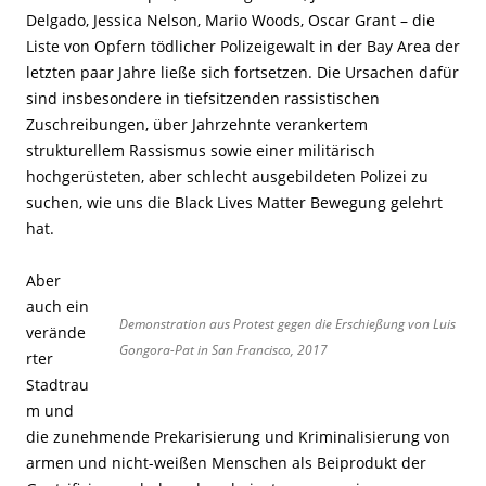
Delgado, Jessica Nelson, Mario Woods, Oscar Grant – die
Liste von Opfern tödlicher Polizeigewalt in der Bay Area der
letzten paar Jahre ließe sich fortsetzen. Die Ursachen dafür
sind insbesondere in tiefsitzenden rassistischen
Zuschreibungen, über Jahrzehnte verankertem
strukturellem Rassismus sowie einer militärisch
hochgerüsteten, aber schlecht ausgebildeten Polizei zu
suchen, wie uns die Black Lives Matter Bewegung gelehrt
hat.
Aber
auch ein
Demonstration aus Protest gegen die Erschießung von Luis
verände
Gongora-Pat in San Francisco, 2017
rter
Stadtrau
m und
die zunehmende Prekarisierung und Kriminalisierung von
armen und nicht-weißen Menschen als Beiprodukt der