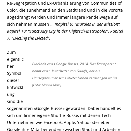
Re-Segregation und Ex-Urbanisierung von Communities of
Color, die zunehmend an den Stadtrand und in die Vororte
abgedrängt werden und immer längere Pendelwege auf
sich nehmen müssen …
[Kapitel 9: “Murales in der Mission“,
Kapitel 10: “Sanctuary City in der Hightech-Metropole?“, Kapitel
7: “Evicting the Evicted“]
Zum
eigentlic
Blockade eines Google-Busses, 2014. Das Transparent
hen
nennt einen Mitarbeiter von Google, der als
Symbol
Hauseigentümer seine Mieter*innen verdrängen wollte
dieser
(Foto: Marko Muir)
Entwickl
ung
sind die
sogenannten «Google-Busse» geworden. Dabei handelt es
sich um firmeneigene Shuttle-Busse, mit denen Tech-
Unternehmen wie Facebook, Apple, Yahoo oder eben
Google ihre Mitarbeitenden zwischen Stadt und Arbeitsort