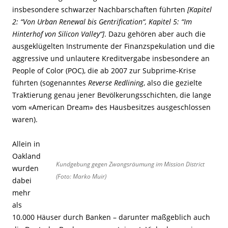
insbesondere schwarzer Nachbarschaften führten
[Kapitel
2: “Von Urban Renewal bis Gentrification“, Kapitel 5: “Im
Hinterhof von Silicon Valley“]
. Dazu gehören aber auch die
ausgeklügelten Instrumente der Finanzspekulation und die
aggressive und unlautere Kreditvergabe insbesondere an
People of Color (POC), die ab 2007 zur Subprime-Krise
führten (sogenanntes
Reverse Redlining
, also die gezielte
Traktierung genau jener Bevölkerungsschichten, die lange
vom «American Dream» des Hausbesitzes ausgeschlossen
waren).
Allein in
Oakland
Kundgebung gegen Zwangsräumung im Mission District
wurden
(Foto: Marko Muir)
dabei
mehr
als
10.000 Häuser durch Banken – darunter maßgeblich auch