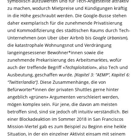
symbolisch aufzuwerten und für Tech-Angestellte attraktiv
zu machen, wodurch Mietpreise und Kündigungen kräftig
in die Höhe geschraubt werden. Die Google-Busse stehen
daher exemplarisch für die zunehmende Privatisierung
und Kommodifizierung des städtischen Raums durch Tech-
Unternehmen (von Uber über Airbnb bis
Google Urbanism
),
die katastrophale Wohnungsnot und Verdrängung
langeingesessener Bewohner*innen sowie die
zunehmende Prekarisierung des Arbeitsmarktes, wofür
auch der treffende Begriff «
Techsploitation
», also Tech und
Ausbeutung, geschaffen wurde.
[Kapitel 3: “AEMP“, Kapitel 6:
“Twitterlandia“]
. Diese Zusammenhänge, die von
Befürworter*innen der privaten Shuttles gerne hinter
angeblich «grünen» Argumenten verschleiert werden,
mögen komplex sein. Für jene, die davon am meisten
betroffen sind, sind sie jedoch oft intuitiv verständlich. Bei
einer Blockadeaktion im Sommer 2018 in San Franciscos
Mission-Viertel gab es zum Beispiel zu Beginn eine heikle
Situation, in der ein einzelner Aktivist einsam mit seinem