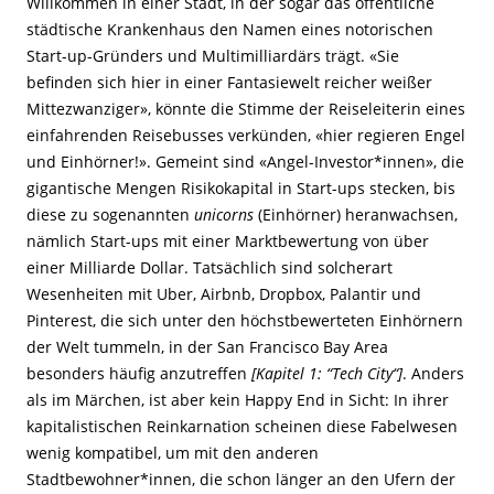
Willkommen in einer Stadt, in der sogar das öffentliche
städtische Krankenhaus den Namen eines notorischen
Start-up-Gründers und Multimilliardärs trägt. «Sie
befinden sich hier in einer Fantasiewelt reicher weißer
Mittezwanziger», könnte die Stimme der Reiseleiterin eines
einfahrenden Reisebusses verkünden, «hier regieren Engel
und Einhörner!». Gemeint sind «Angel-Investor*innen», die
gigantische Mengen Risikokapital in Start-ups stecken, bis
diese zu sogenannten
unicorns
(Einhörner) heranwachsen,
nämlich Start-ups mit einer Marktbewertung von über
einer Milliarde Dollar. Tatsächlich sind solcherart
Wesenheiten mit Uber, Airbnb, Dropbox, Palantir und
Pinterest, die sich unter den höchstbewerteten Einhörnern
der Welt tummeln, in der San Francisco Bay Area
besonders häufig anzutreffen
[Kapitel 1: “Tech City“]
. Anders
als im Märchen, ist aber kein Happy End in Sicht: In ihrer
kapitalistischen Reinkarnation scheinen diese Fabelwesen
wenig kompatibel, um mit den anderen
Stadtbewohner*innen, die schon länger an den Ufern der