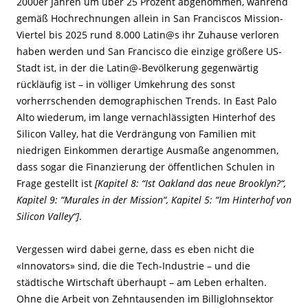
2000er Jahren um über 25 Prozent abgenommen, während
gemäß Hochrechnungen allein in San Franciscos Mission-
Viertel bis 2025 rund 8.000 Latin@s ihr Zuhause verloren
haben werden und San Francisco die einzige größere US-
Stadt ist, in der die Latin@-Bevölkerung gegenwärtig
rückläufig ist – in völliger Umkehrung des sonst
vorherrschenden demographischen Trends. In East Palo
Alto wiederum, im lange vernachlässigten Hinterhof des
Silicon Valley, hat die Verdrängung von Familien mit
niedrigen Einkommen derartige Ausmaße angenommen,
dass sogar die Finanzierung der öffentlichen Schulen in
Frage gestellt ist
[Kapitel 8: “Ist Oakland das neue Brooklyn?“,
Kapitel 9: “Murales in der Mission“, Kapitel 5: “Im Hinterhof von
Silicon Valley“]
.
Vergessen wird dabei gerne, dass es eben nicht die
«Innovators» sind, die die Tech-Industrie – und die
städtische Wirtschaft überhaupt – am Leben erhalten.
Ohne die Arbeit von Zehntausenden im Billiglohnsektor