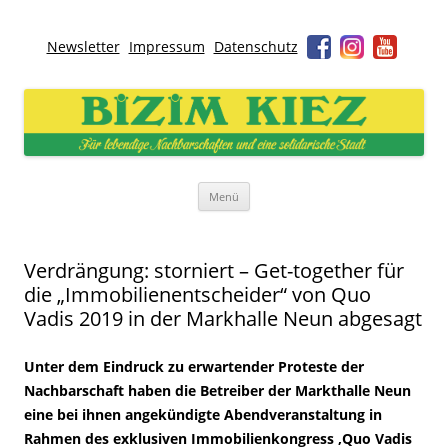
Newsletter
Impressum
Datenschutz
Bizim Kiez – Unser Kiez
Für lebendige Nachbarschaften und eine solidarische Stadt
Zum
Menü
Inhalt
springen
Verdrängung: storniert – Get-together für
die „Immobilienentscheider“ von Quo
Vadis 2019 in der Markhalle Neun abgesagt
Unter dem Eindruck zu erwartender Proteste der
Nachbarschaft haben die Betreiber der Markthalle Neun
eine bei ihnen angekündigte Abendveranstaltung in
Rahmen des exklusiven Immobilienkongress ‚Quo Vadis