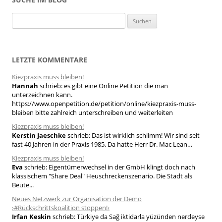
S
u
c
h
LETZTE KOMMENTARE
e
Kiezpraxis muss bleiben!
n
Hannah
schrieb:
es gibt eine Online Petition die man
n
unterzeichnen kann.
a
https://www.openpetition.de/petition/online/kiezpraxis-muss-
bleiben bitte zahlreich unterschreiben und weiterleiten
c
h
Kiezpraxis muss bleiben!
Kerstin Jaeschke
schrieb:
Das ist wirklich schlimm! Wir sind seit
:
fast 40 Jahren in der Praxis 1985. Da hatte Herr Dr. Mac Lean…
Kiezpraxis muss bleiben!
Eva
schrieb:
Eigentümerwechsel in der GmbH klingt doch nach
klassischem "Share Deal" Heuschreckenszenario. Die Stadt als
Beute...
Neues Netzwerk zur Organisation der Demo
›#Rückschrittskoalition stoppen!‹
Irfan Keskin
schrieb:
Türkiye da Sağ iktidarla yüzünden nerdeyse