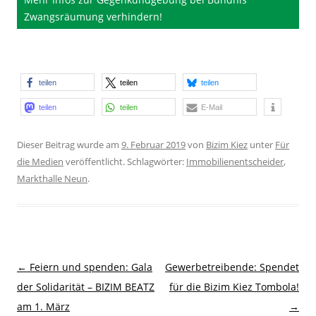
Zwangsräumung verhindern!
teilen
teilen
teilen
teilen
teilen
E-Mail
Dieser Beitrag wurde am
9. Februar 2019
von
Bizim Kiez
unter
Für
die Medien
veröffentlicht. Schlagwörter:
Immobilienentscheider
,
Markthalle Neun
.
Beitragsnavigation
←
Feiern und spenden: Gala
Gewerbetreibende: Spendet
der Solidarität – BIZIM BEATZ
für die Bizim Kiez Tombola!
am 1. März
→