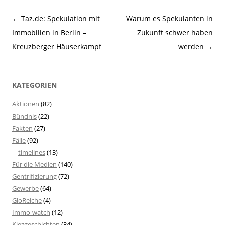
Beitragsnavigation
←
Taz.de: Spekulation mit
Warum es Spekulanten in
Immobilien in Berlin –
Zukunft schwer haben
Kreuzberger Häuserkampf
werden
→
KATEGORIEN
Aktionen
(82)
Bündnis
(22)
Fakten
(27)
Fälle
(92)
timelines
(13)
Für die Medien
(140)
Gentrifizierung
(72)
Gewerbe
(64)
GloReiche
(4)
Immo-watch
(12)
Kiezgeschichten
(34)