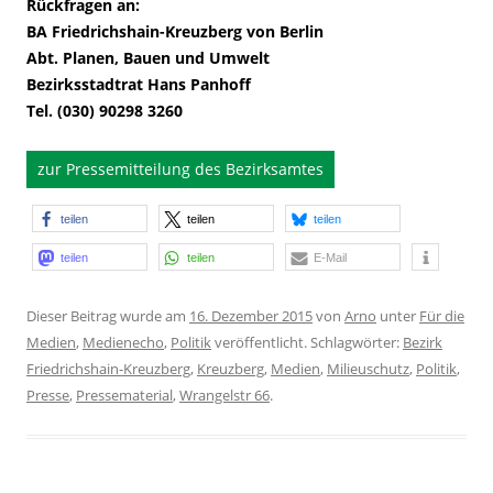
Rückfragen an:
BA Friedrichshain-Kreuzberg von Berlin
Abt. Planen, Bauen und Umwelt
Bezirksstadtrat Hans Panhoff
Tel. (030) 90298 3260
zur Pressemitteilung des Bezirksamtes
teilen
teilen
teilen
teilen
teilen
E-Mail
Dieser Beitrag wurde am
16. Dezember 2015
von
Arno
unter
Für die
Medien
,
Medienecho
,
Politik
veröffentlicht. Schlagwörter:
Bezirk
Friedrichshain-Kreuzberg
,
Kreuzberg
,
Medien
,
Milieuschutz
,
Politik
,
Presse
,
Pressematerial
,
Wrangelstr 66
.