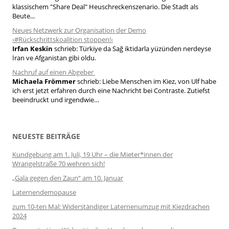
klassischem "Share Deal" Heuschreckenszenario. Die Stadt als
Beute...
Neues Netzwerk zur Organisation der Demo
›#Rückschrittskoalition stoppen!‹
Irfan Keskin
schrieb:
Türkiye da Sağ iktidarla yüzünden nerdeyse
İran ve Afganistan gibi oldu.
Nachruf auf einen Abgeber
Michaela Frömmer
schrieb:
Liebe Menschen im Kiez, von Ulf habe
ich erst jetzt erfahren durch eine Nachricht bei Contraste. Zutiefst
beeindruckt und irgendwie…
NEUESTE BEITRÄGE
Kundgebung am 1. Juli, 19 Uhr – die Mieter*innen der
Wrangelstraße 70 wehren sich!
„Gala gegen den Zaun“ am 10. Januar
Laternendemopause
zum 10-ten Mal: Widerständiger Laternenumzug mit Kiezdrachen
2024