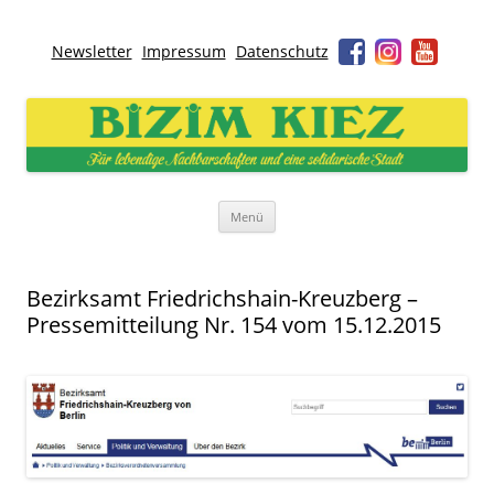
Newsletter
Impressum
Datenschutz
Bizim Kiez – Unser Kiez
Für lebendige Nachbarschaften und eine solidarische Stadt
Zum
Menü
Inhalt
springen
Bezirksamt Friedrichshain-Kreuzberg –
Pressemitteilung Nr. 154 vom 15.12.2015