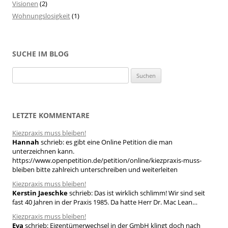
Visionen
(2)
Wohnungslosigkeit
(1)
SUCHE IM BLOG
S
u
c
h
LETZTE KOMMENTARE
e
Kiezpraxis muss bleiben!
n
Hannah
schrieb:
es gibt eine Online Petition die man
n
unterzeichnen kann.
a
https://www.openpetition.de/petition/online/kiezpraxis-muss-
bleiben bitte zahlreich unterschreiben und weiterleiten
c
h
Kiezpraxis muss bleiben!
Kerstin Jaeschke
schrieb:
Das ist wirklich schlimm! Wir sind seit
:
fast 40 Jahren in der Praxis 1985. Da hatte Herr Dr. Mac Lean…
Kiezpraxis muss bleiben!
Eva
schrieb:
Eigentümerwechsel in der GmbH klingt doch nach