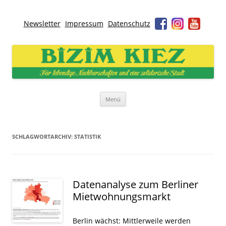
Newsletter
Impressum
Datenschutz
Bizim Kiez – Unser Kiez
Für lebendige Nachbarschaften und eine solidarische Stadt
Zum
Menü
Inhalt
springen
SCHLAGWORTARCHIV:
STATISTIK
Datenanalyse zum Berliner
Mietwohnungsmarkt
Berlin wächst: Mittlerweile werden