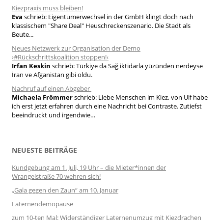
Kiezpraxis muss bleiben!
Eva
schrieb:
Eigentümerwechsel in der GmbH klingt doch nach
klassischem "Share Deal" Heuschreckenszenario. Die Stadt als
Beute...
Neues Netzwerk zur Organisation der Demo
›#Rückschrittskoalition stoppen!‹
Irfan Keskin
schrieb:
Türkiye da Sağ iktidarla yüzünden nerdeyse
İran ve Afganistan gibi oldu.
Nachruf auf einen Abgeber
Michaela Frömmer
schrieb:
Liebe Menschen im Kiez, von Ulf habe
ich erst jetzt erfahren durch eine Nachricht bei Contraste. Zutiefst
beeindruckt und irgendwie…
NEUESTE BEITRÄGE
Kundgebung am 1. Juli, 19 Uhr – die Mieter*innen der
Wrangelstraße 70 wehren sich!
„Gala gegen den Zaun“ am 10. Januar
Laternendemopause
zum 10-ten Mal: Widerständiger Laternenumzug mit Kiezdrachen