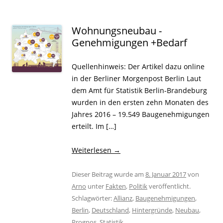
Wohnungsneubau -
Genehmigungen +Bedarf
Quellenhinweis: Der Artikel dazu online
in der Berliner Morgenpost Berlin Laut
dem Amt für Statistik Berlin-Brandeburg
wurden in den ersten zehn Monaten des
Jahres 2016 – 19.549 Baugenehmigungen
erteilt. Im […]
Weiterlesen
→
Dieser Beitrag wurde am
8. Januar 2017
von
Arno
unter
Fakten
,
Politik
veröffentlicht.
Schlagwörter:
Allianz
,
Baugenehmigungen
,
Berlin
,
Deutschland
,
Hintergründe
,
Neubau
,
Prognos
,
Statistik
.