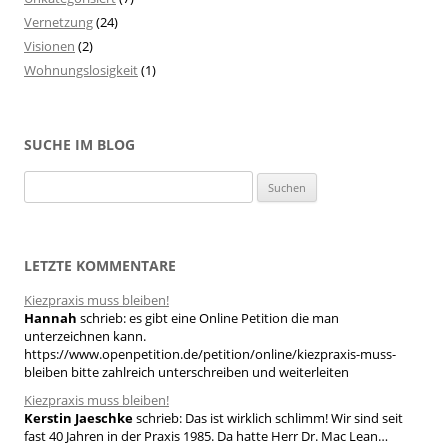
Vernetzung
(24)
Visionen
(2)
Wohnungslosigkeit
(1)
SUCHE IM BLOG
S
u
c
h
LETZTE KOMMENTARE
e
Kiezpraxis muss bleiben!
n
Hannah
schrieb:
es gibt eine Online Petition die man
n
unterzeichnen kann.
a
https://www.openpetition.de/petition/online/kiezpraxis-muss-
bleiben bitte zahlreich unterschreiben und weiterleiten
c
h
Kiezpraxis muss bleiben!
Kerstin Jaeschke
schrieb:
Das ist wirklich schlimm! Wir sind seit
:
fast 40 Jahren in der Praxis 1985. Da hatte Herr Dr. Mac Lean…