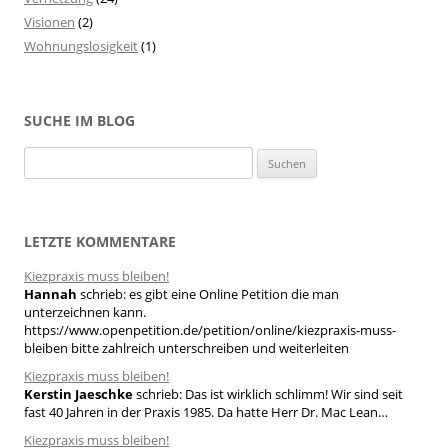
Visionen
(2)
Wohnungslosigkeit
(1)
SUCHE IM BLOG
S
u
c
h
LETZTE KOMMENTARE
e
Kiezpraxis muss bleiben!
n
Hannah
schrieb:
es gibt eine Online Petition die man
n
unterzeichnen kann.
a
https://www.openpetition.de/petition/online/kiezpraxis-muss-
bleiben bitte zahlreich unterschreiben und weiterleiten
c
h
Kiezpraxis muss bleiben!
Kerstin Jaeschke
schrieb:
Das ist wirklich schlimm! Wir sind seit
:
fast 40 Jahren in der Praxis 1985. Da hatte Herr Dr. Mac Lean…
Kiezpraxis muss bleiben!