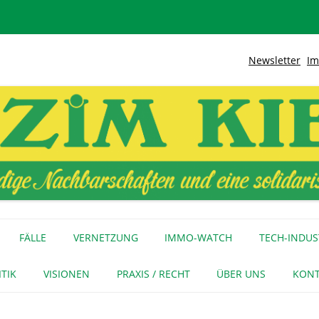
Newsletter
Im
lidarische Stadt
Kiez
Zum
Inhalt
FÄLLE
VERNETZUNG
IMMO-WATCH
TECH-INDUS
springen
MEDIENECHO
GEWERBE
INITIATIVEN
ITIK
VISIONEN
PRAXIS / RECHT
ÜBER UNS
KONT
FÜR MEDIEN
NAGE-NETZ
URTEIL