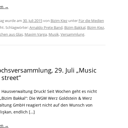
sen
→
trag wurde am
30. Juli 2015
von
Bizim Kiez
unter
Für die Medien
cht. Schlagwörter:
Arnaldo Prete Band
,
Bizim Bakkal
,
Bizim Kiez
,
hen aus Glas
,
Maxim Varga
,
Musik
,
Versammlung
.
chsversammlung, 29. Juli „Music
 street“
 Hausverwaltung Druck! Seit Wochen geht es nicht
 „Bizim Bakkal“: Die WGW Werz Goldstein & Werz
ltung GmbH reagiert nicht auf den Wunsch von
lışkan, endlich […]
sen
→