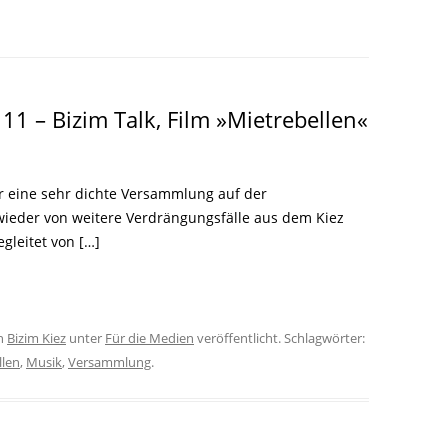
LITERATUR
GLOREICHE
LEITFADEN
KIEZGESCHICHTEN
1 – Bizim Talk, Film »Mietrebellen«
r eine sehr dichte Versammlung auf der
wieder von weitere Verdrängungsfälle aus dem Kiez
gleitet von […]
n
Bizim Kiez
unter
Für die Medien
veröffentlicht. Schlagwörter:
llen
,
Musik
,
Versammlung
.