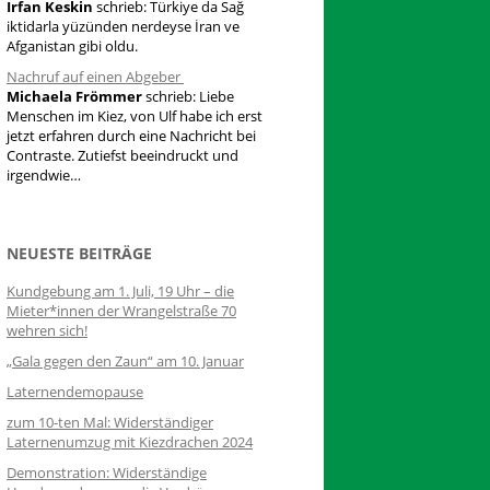
Irfan Keskin
schrieb:
Türkiye da Sağ
iktidarla yüzünden nerdeyse İran ve
Afganistan gibi oldu.
Nachruf auf einen Abgeber
Michaela Frömmer
schrieb:
Liebe
Menschen im Kiez, von Ulf habe ich erst
jetzt erfahren durch eine Nachricht bei
Contraste. Zutiefst beeindruckt und
irgendwie…
NEUESTE BEITRÄGE
Kundgebung am 1. Juli, 19 Uhr – die
Mieter*innen der Wrangelstraße 70
wehren sich!
„Gala gegen den Zaun“ am 10. Januar
Laternendemopause
zum 10-ten Mal: Widerständiger
Laternenumzug mit Kiezdrachen 2024
Demonstration: Widerständige