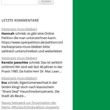
S
u
c
h
LETZTE KOMMENTARE
e
Kiezpraxis muss bleiben!
n
Hannah
schrieb:
es gibt eine Online
n
Petition die man unterzeichnen kann.
a
https://www.openpetition.de/petition/onl
ine/kiezpraxis-muss-bleiben bitte
c
zahlreich unterschreiben und weiterleiten
h
Kiezpraxis muss bleiben!
:
Kerstin Jaeschke
schrieb:
Das ist wirklich
schlimm! Wir sind seit fast 40 Jahren in der
Praxis 1985. Da hatte Herr Dr. Mac Lean…
Kiezpraxis muss bleiben!
Eva
schrieb:
Eigentümerwechsel in der
GmbH klingt doch nach klassischem
"Share Deal" Heuschreckenszenario. Die
Stadt als Beute...
Neues Netzwerk zur Organisation der
Demo ›#Rückschrittskoalition stoppen!‹