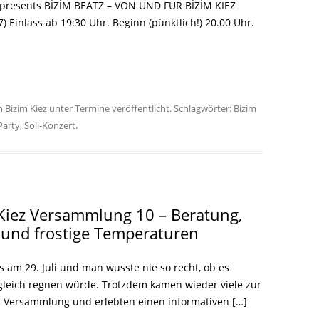
y presents BİZİM BEATZ – VON UND FÜR BİZİM KIEZ
7) Einlass ab 19:30 Uhr. Beginn (pünktlich!) 20.00 Uhr.
n
Bizim Kiez
unter
Termine
veröffentlicht. Schlagwörter:
Bizim
Party
,
Soli-Konzert
.
Kiez Versammlung 10 – Beratung,
und frostige Temperaturen
s am 29. Juli und man wusste nie so recht, ob es
t gleich regnen würde. Trotzdem kamen wieder viele zur
z Versammlung und erlebten einen informativen […]