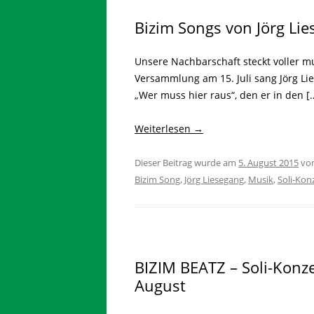
Bizim Songs von Jörg Li
Unsere Nachbarschaft steckt voller m
Versammlung am 15. Juli sang Jörg L
„Wer muss hier raus“, den er in den [
Weiterlesen
→
Dieser Beitrag wurde am
5. August 2015
vo
Bizim Song
,
Jörg Liesegang
,
Musik
,
Soli-Kon
BIZIM BEATZ – Soli-Konze
August