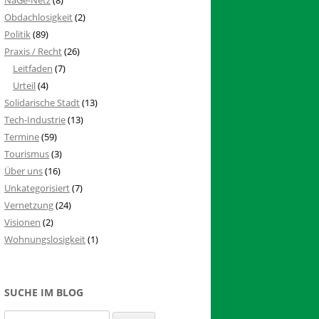
Obdachlosigkeit
(2)
Politik
(89)
Praxis / Recht
(26)
Leitfaden
(7)
Urteil
(4)
Solidarische Stadt
(13)
Tech-Industrie
(13)
Termine
(59)
Tourismus
(3)
Über uns
(16)
Unkategorisiert
(7)
Vernetzung
(24)
Visionen
(2)
Wohnungslosigkeit
(1)
SUCHE IM BLOG