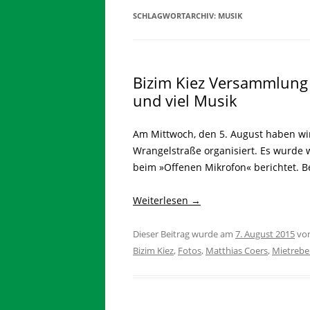
SCHLAGWORTARCHIV:
MUSIK
Bizim Kiez Versammlung 1
und viel Musik
Am Mittwoch, den 5. August haben wi
Wrangelstraße organisiert. Es wurde 
beim »Offenen Mikrofon« berichtet. Be
Weiterlesen
→
Dieser Beitrag wurde am
7. August 2015
vo
Bizim Kiez
,
Fotos
,
Matthias Coers
,
Mietrebe