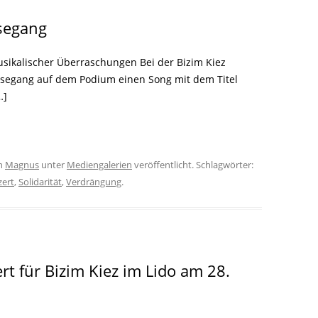
esegang
usikalischer Überraschungen Bei der Bizim Kiez
iesegang auf dem Podium einen Song mit dem Titel
…]
n
Magnus
unter
Mediengalerien
veröffentlicht. Schlagwörter:
zert
,
Solidarität
,
Verdrängung
.
rt für Bizim Kiez im Lido am 28.