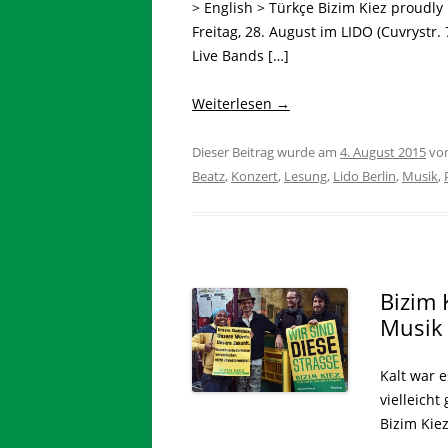
> English > Türkçe Bizim Kiez proudl
Freitag, 28. August im LIDO (Cuvrystr. 
Live Bands […]
Weiterlesen
→
Dieser Beitrag wurde am
4. August 2015
vo
Beatz
,
Konzert
,
Lesung
,
Lido Berlin
,
Musik
,
Bizim 
Musik 
Kalt war e
vielleich
Bizim Kie