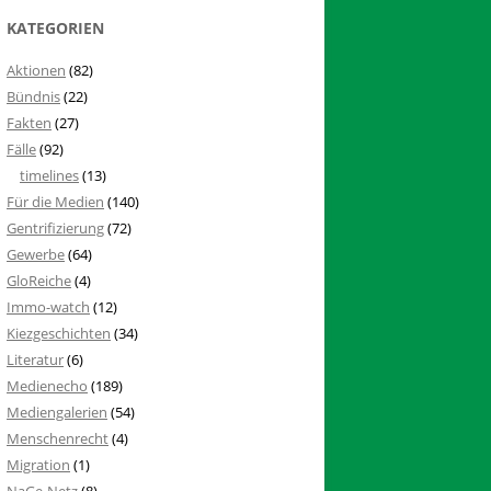
KATEGORIEN
Aktionen
(82)
Bündnis
(22)
Fakten
(27)
Fälle
(92)
timelines
(13)
Für die Medien
(140)
Gentrifizierung
(72)
Gewerbe
(64)
GloReiche
(4)
Immo-watch
(12)
Kiezgeschichten
(34)
Literatur
(6)
Medienecho
(189)
Mediengalerien
(54)
Menschenrecht
(4)
Migration
(1)
NaGe-Netz
(8)