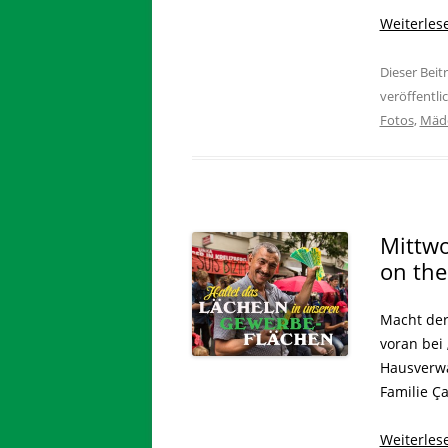
Weiterle
Dieser Bei
veröffentli
Fotos
,
Mädc
Mittwo
on the
Macht der
voran bei
Hausverwa
Familie Ça
Weiterle