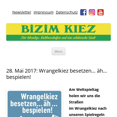
Newsletter
Impressum
Datenschutz
Bizim Kiez – Unser Kiez
Für lebendige Nachbarschaften und eine solidarische Stadt
Zum
Menü
Inhalt
springen
28. Mai 2017: Wrangelkiez besetzen… äh…
bespielen!
Am Weltspieltag
holen wir uns die
Straßen
im Wrangelkiez nach
unseren Spielregeln