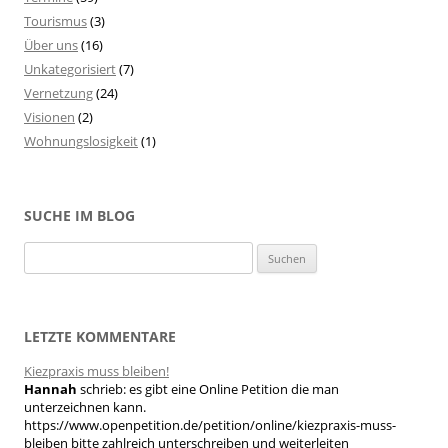
Tourismus
(3)
Über uns
(16)
Unkategorisiert
(7)
Vernetzung
(24)
Visionen
(2)
Wohnungslosigkeit
(1)
SUCHE IM BLOG
S
u
c
h
LETZTE KOMMENTARE
e
Kiezpraxis muss bleiben!
n
Hannah
schrieb:
es gibt eine Online Petition die man
n
unterzeichnen kann.
a
https://www.openpetition.de/petition/online/kiezpraxis-muss-
bleiben bitte zahlreich unterschreiben und weiterleiten
c