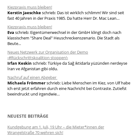
h
Kiezpraxis muss bleiben!
Kerstin Jaeschke
schrieb:
Das ist wirklich schlimm! Wir sind seit
:
fast 40 Jahren in der Praxis 1985. Da hatte Herr Dr. Mac Lean…
Kiezpraxis muss bleiben!
Eva
schrieb:
Eigentümerwechsel in der GmbH klingt doch nach
klassischem "Share Deal" Heuschreckenszenario. Die Stadt als
Beute...
Neues Netzwerk zur Organisation der Demo
›#Rückschrittskoalition stoppen!‹
Irfan Keskin
schrieb:
Türkiye da Sağ iktidarla yüzünden nerdeyse
İran ve Afganistan gibi oldu.
Nachruf auf einen Abgeber
Michaela Frömmer
schrieb:
Liebe Menschen im Kiez, von Ulf habe
ich erst jetzt erfahren durch eine Nachricht bei Contraste. Zutiefst
beeindruckt und irgendwie…
NEUESTE BEITRÄGE
Kundgebung am 1. Juli, 19 Uhr – die Mieter*innen der
Wrangelstraße 70 wehren sich!