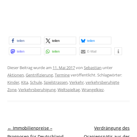
teilen
teilen
teilen
teilen
teilen
E-Mail
Dieser Beitrag wurde am
11. Mai 2017
von
Sebastian
unter
Aktionen
,
Gentrifizierung
,
Termine
veröffentlicht. Schlagwörter:
Kinder
,
Kita
,
Schule
,
Spielstrassen
,
Verkehr
,
verkehrsberuhigte
Zone
,
Verkehrsberuhigung
,
Weltspieltag
,
Wrangelkiez
.
Beitragsnavigation
←
Immobilienpreise –
Verdrängung des
Prognosen für Deutschland
Oranienspätis aus der