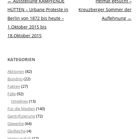
Beitragsnavigation
←
Ausstellung KÄMPFENDE
Heimat gesucht –
HÜTTEN – Urbane Proteste in
Kreuzberger Sommer der
Berlin von 1872 bis heute –
Auflehnung
→
1.Oktober 2015 bis
18.Oktober 2015
KATEGORIEN
Aktionen
(82)
Bündnis
(22)
Fakten
(27)
Fälle
(92)
timelines
(13)
Für die Medien
(140)
Gentrifizierung
(72)
Gewerbe
(64)
GloReiche
(4)
Immo-watch
(12)