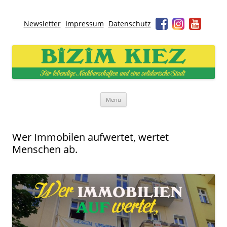
Newsletter
Impressum
Datenschutz
Bizim Kiez – Unser Kiez
Für lebendige Nachbarschaften und eine solidarische Stadt
Zum
Menü
Inhalt
springen
Wer Immobilen aufwertet, wertet
Menschen ab.