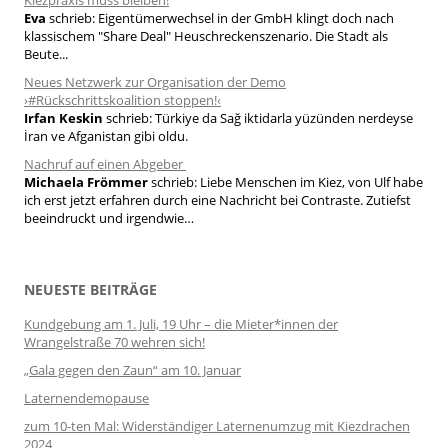
Eva
schrieb:
Eigentümerwechsel in der GmbH klingt doch nach
klassischem "Share Deal" Heuschreckenszenario. Die Stadt als
Beute...
Neues Netzwerk zur Organisation der Demo
›#Rückschrittskoalition stoppen!‹
Irfan Keskin
schrieb:
Türkiye da Sağ iktidarla yüzünden nerdeyse
İran ve Afganistan gibi oldu.
Nachruf auf einen Abgeber
Michaela Frömmer
schrieb:
Liebe Menschen im Kiez, von Ulf habe
ich erst jetzt erfahren durch eine Nachricht bei Contraste. Zutiefst
beeindruckt und irgendwie…
NEUESTE BEITRÄGE
Kundgebung am 1. Juli, 19 Uhr – die Mieter*innen der
Wrangelstraße 70 wehren sich!
„Gala gegen den Zaun“ am 10. Januar
Laternendemopause
zum 10-ten Mal: Widerständiger Laternenumzug mit Kiezdrachen
2024