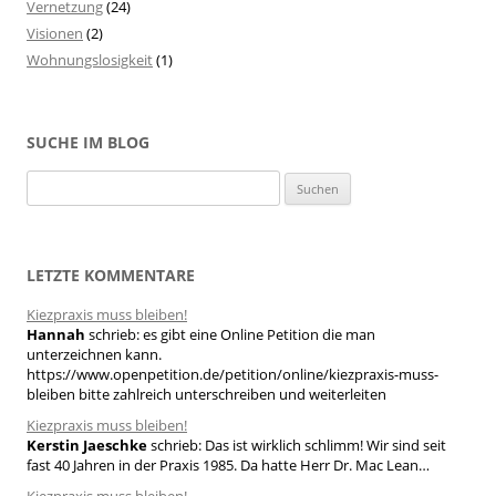
Vernetzung
(24)
Visionen
(2)
Wohnungslosigkeit
(1)
SUCHE IM BLOG
S
u
c
h
LETZTE KOMMENTARE
e
Kiezpraxis muss bleiben!
n
Hannah
schrieb:
es gibt eine Online Petition die man
n
unterzeichnen kann.
a
https://www.openpetition.de/petition/online/kiezpraxis-muss-
bleiben bitte zahlreich unterschreiben und weiterleiten
c
h
Kiezpraxis muss bleiben!
Kerstin Jaeschke
schrieb:
Das ist wirklich schlimm! Wir sind seit
:
fast 40 Jahren in der Praxis 1985. Da hatte Herr Dr. Mac Lean…
Kiezpraxis muss bleiben!