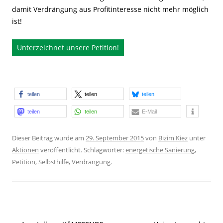
damit Verdrängung aus Profitinteresse nicht mehr möglich
ist!
Unterzeichnet unsere Petition!
teilen
teilen
teilen
teilen
teilen
E-Mail
Dieser Beitrag wurde am
29. September 2015
von
Bizim Kiez
unter
Aktionen
veröffentlicht. Schlagwörter:
energetische Sanierung
,
Petition
,
Selbsthilfe
,
Verdrängung
.