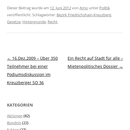
Dieser Beitrag wurde am
12. Juni 2012
von
Arno
unter
Politik
veröffentlicht. Schlagwörter:
Bezirk Friedrichshain-Kreuzberg
,
Gesetze
,
Hintergründe
,
Recht
.
Beitragsnavigation
←
16.Dez.2009 – Über 350
Ein Recht auf Stadt für alle –
Teilnehmer bei einer
Mietenpolitisches Dossier
→
Podiumsdiskussion im
Kreuzberger SO 36
KATEGORIEN
Aktionen
(82)
Bündnis
(22)
Fakten
(27)