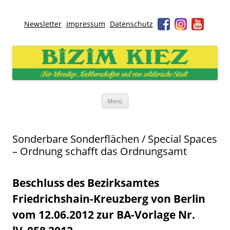
Newsletter
Impressum
Datenschutz
Bizim Kiez – Unser Kiez
Für lebendige Nachbarschaften und eine solidarische Stadt
Zum
Menü
Inhalt
springen
Sonderbare Sonderflächen / Special Spaces
– Ordnung schafft das Ordnungsamt
Beschluss des Bezirksamtes
Friedrichshain-Kreuzberg von Berlin
vom 12.06.2012 zur BA-Vorlage Nr.