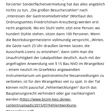
forcierter Sonderflächenvermietung hat das alles angeblich
nichts zu tun. „Die großen Besucherzahlen“ nach
„Interessen der Gastronomiebetriebe“ (Wortlaut des
Ordnungsamtes Friedrichshain-Kreuzberg) werden erst
recht angelockt. Wo ein Stuhl steht, sitzt eine Person; wo
hundert Stühle stehen, sitzen dann 100 Personen. Wenn
die Bezirksbürgermeisterin vollmundig verspricht, „Wirten,
die Gäste nach 23 Uhr draußen lärmen lassen, die
Ausschank-Lizenz zu entziehen“, dann sieht man die
Unaufrichtigkeit der Lokalpolitiker deutlich. Auch mit der
angefragten Anwendung von § 15 Bau NVO im Wrangelkiez
– einem neulich im Graefekiez angewandten
Instrumentarium um gastronomische Neuansiedlungen zu
verbieten, ist für den Wrangelkiez viel zu spät. In der Tat
können nicht pauschal „Fehlentwicklungen“ durch das
Bauplanungsrecht verhindert oder gar nachkorrigiert
werden (
https://www.bizim-kiez.de/wp-
content/uploads/2015/07/Fehlentwicklung-