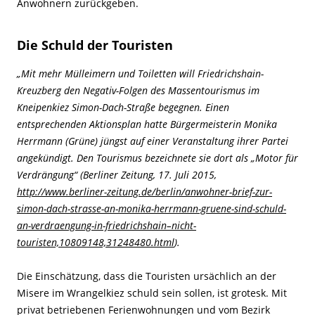
Anwohnern zurückgeben.
Die Schuld der Touristen
„Mit mehr Mülleimern und Toiletten will Friedrichshain-
Kreuzberg den Negativ-Folgen des Massentourismus im
Kneipenkiez Simon-Dach-Straße begegnen. Einen
entsprechenden Aktionsplan hatte Bürgermeisterin Monika
Herrmann (Grüne) jüngst auf einer Veranstaltung ihrer Partei
angekündigt. Den Tourismus bezeichnete sie dort als „Motor für
Verdrängung“ (Berliner Zeitung, 17. Juli 2015,
http://www.berliner-zeitung.de/berlin/anwohner-brief-zur-
simon-dach-strasse-an-monika-herrmann-gruene-sind-schuld-
an-verdraengung-in-friedrichshain–nicht-
touristen,10809148,31248480.html
).
Die Einschätzung, dass die Touristen ursächlich an der
Misere im Wrangelkiez schuld sein sollen, ist grotesk. Mit
privat betriebenen Ferienwohnungen und vom Bezirk