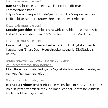
Kiezpraxis muss bleiben!
n
Hannah
schrieb:
es gibt eine Online Petition die man
n
unterzeichnen kann.
a
https://www.openpetition.de/petition/online/kiezpraxis-muss-
bleiben bitte zahlreich unterschreiben und weiterleiten
c
h
Kiezpraxis muss bleiben!
Kerstin Jaeschke
schrieb:
Das ist wirklich schlimm! Wir sind seit
:
fast 40 Jahren in der Praxis 1985. Da hatte Herr Dr. Mac Lean…
Kiezpraxis muss bleiben!
Eva
schrieb:
Eigentümerwechsel in der GmbH klingt doch nach
klassischem "Share Deal" Heuschreckenszenario. Die Stadt als
Beute...
Neues Netzwerk zur Organisation der Demo
›#Rückschrittskoalition stoppen!‹
Irfan Keskin
schrieb:
Türkiye da Sağ iktidarla yüzünden nerdeyse
İran ve Afganistan gibi oldu.
Nachruf auf einen Abgeber
Michaela Frömmer
schrieb:
Liebe Menschen im Kiez, von Ulf habe
ich erst jetzt erfahren durch eine Nachricht bei Contraste. Zutiefst
beeindruckt und irgendwie…