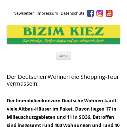
Newsletter
Impressum
Datenschutz
Bizim Kiez – Unser Kiez
Für lebendige Nachbarschaften und eine solidarische Stadt
Zum
Menü
Inhalt
springen
Der Deutschen Wohnen die Shopping-Tour
vermasseln!
Der Immobilienkonzern Deutsche Wohnen kauft
viele Altbau-Häuser im Paket. Davon liegen 17 in
Milieuschutzgebieten und 11 in SO36. Betroffen
sind insgesamt rund 400 Wohnungen und rund 40