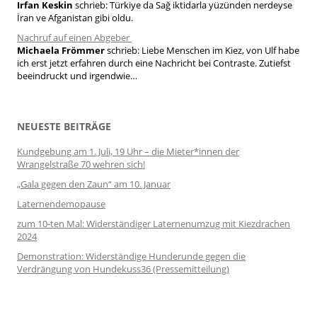
Irfan Keskin
schrieb:
Türkiye da Sağ iktidarla yüzünden nerdeyse
İran ve Afganistan gibi oldu.
Nachruf auf einen Abgeber
Michaela Frömmer
schrieb:
Liebe Menschen im Kiez, von Ulf habe
ich erst jetzt erfahren durch eine Nachricht bei Contraste. Zutiefst
beeindruckt und irgendwie…
NEUESTE BEITRÄGE
Kundgebung am 1. Juli, 19 Uhr – die Mieter*innen der
Wrangelstraße 70 wehren sich!
„Gala gegen den Zaun“ am 10. Januar
Laternendemopause
zum 10-ten Mal: Widerständiger Laternenumzug mit Kiezdrachen
2024
Demonstration: Widerständige Hunderunde gegen die
Verdrängung von Hundekuss36 (Pressemitteilung)