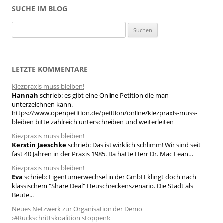
SUCHE IM BLOG
S
u
c
h
LETZTE KOMMENTARE
e
Kiezpraxis muss bleiben!
n
Hannah
schrieb:
es gibt eine Online Petition die man
n
unterzeichnen kann.
a
https://www.openpetition.de/petition/online/kiezpraxis-muss-
bleiben bitte zahlreich unterschreiben und weiterleiten
c
h
Kiezpraxis muss bleiben!
Kerstin Jaeschke
schrieb:
Das ist wirklich schlimm! Wir sind seit
:
fast 40 Jahren in der Praxis 1985. Da hatte Herr Dr. Mac Lean…
Kiezpraxis muss bleiben!
Eva
schrieb:
Eigentümerwechsel in der GmbH klingt doch nach
klassischem "Share Deal" Heuschreckenszenario. Die Stadt als
Beute...
Neues Netzwerk zur Organisation der Demo
›#Rückschrittskoalition stoppen!‹