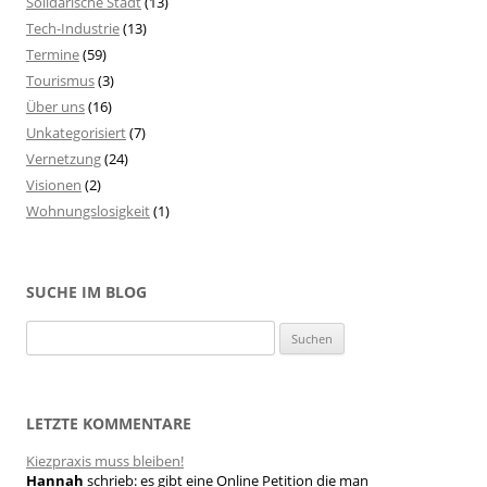
Solidarische Stadt
(13)
Tech-Industrie
(13)
Termine
(59)
Tourismus
(3)
Über uns
(16)
Unkategorisiert
(7)
Vernetzung
(24)
Visionen
(2)
Wohnungslosigkeit
(1)
SUCHE IM BLOG
S
u
c
h
LETZTE KOMMENTARE
e
Kiezpraxis muss bleiben!
n
Hannah
schrieb:
es gibt eine Online Petition die man