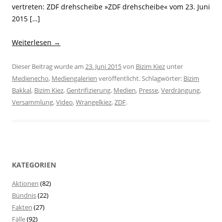
vertreten: ZDF drehscheibe »ZDF drehscheibe« vom 23. Juni
2015 […]
Weiterlesen
→
Dieser Beitrag wurde am
23. Juni 2015
von
Bizim Kiez
unter
Medienecho
,
Mediengalerien
veröffentlicht. Schlagwörter:
Bizim
Bakkal
,
Bizim Kiez
,
Gentrifizierung
,
Medien
,
Presse
,
Verdrängung
,
Versammlung
,
Video
,
Wrangelkiez
,
ZDF
.
KATEGORIEN
Aktionen
(82)
Bündnis
(22)
Fakten
(27)
Fälle
(92)