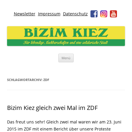
Newsletter
Impressum
Datenschutz
Bizim Kiez – Unser Kiez
Für lebendige Nachbarschaften und eine solidarische Stadt
Zum
Menü
Inhalt
springen
SCHLAGWORTARCHIV:
ZDF
Bizim Kiez gleich zwei Mal im ZDF
Das freut uns sehr! Gleich zwei mal waren wir am 23. Juni
2015 im ZDF mit einem Bericht über unsere Proteste