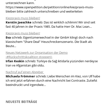
n
unterzeichnen kann.
a
https://www.openpetition.de/petition/online/kiezpraxis-muss-
bleiben bitte zahlreich unterschreiben und weiterleiten
c
h
Kiezpraxis muss bleiben!
Kerstin Jaeschke
schrieb:
Das ist wirklich schlimm! Wir sind seit
:
fast 40 Jahren in der Praxis 1985. Da hatte Herr Dr. Mac Lean…
Kiezpraxis muss bleiben!
Eva
schrieb:
Eigentümerwechsel in der GmbH klingt doch nach
klassischem "Share Deal" Heuschreckenszenario. Die Stadt als
Beute...
Neues Netzwerk zur Organisation der Demo
›#Rückschrittskoalition stoppen!‹
Irfan Keskin
schrieb:
Türkiye da Sağ iktidarla yüzünden nerdeyse
İran ve Afganistan gibi oldu.
Nachruf auf einen Abgeber
Michaela Frömmer
schrieb:
Liebe Menschen im Kiez, von Ulf habe
ich erst jetzt erfahren durch eine Nachricht bei Contraste. Zutiefst
beeindruckt und irgendwie…
NEUESTE BEITRÄGE