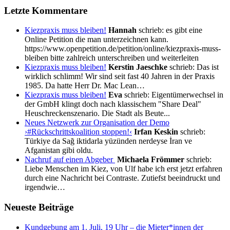
Letzte Kommentare
Kiezpraxis muss bleiben!
Hannah
schrieb:
es gibt eine
Online Petition die man unterzeichnen kann.
https://www.openpetition.de/petition/online/kiezpraxis-muss-
bleiben bitte zahlreich unterschreiben und weiterleiten
Kiezpraxis muss bleiben!
Kerstin Jaeschke
schrieb:
Das ist
wirklich schlimm! Wir sind seit fast 40 Jahren in der Praxis
1985. Da hatte Herr Dr. Mac Lean…
Kiezpraxis muss bleiben!
Eva
schrieb:
Eigentümerwechsel in
der GmbH klingt doch nach klassischem "Share Deal"
Heuschreckenszenario. Die Stadt als Beute...
Neues Netzwerk zur Organisation der Demo
›#Rückschrittskoalition stoppen!‹
Irfan Keskin
schrieb:
Türkiye da Sağ iktidarla yüzünden nerdeyse İran ve
Afganistan gibi oldu.
Nachruf auf einen Abgeber
Michaela Frömmer
schrieb:
Liebe Menschen im Kiez, von Ulf habe ich erst jetzt erfahren
durch eine Nachricht bei Contraste. Zutiefst beeindruckt und
irgendwie…
Neueste Beiträge
Kundgebung am 1. Juli, 19 Uhr – die Mieter*innen der