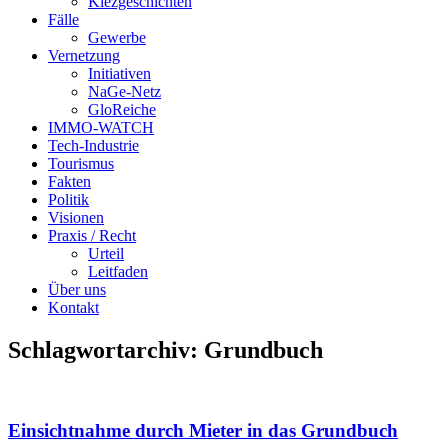
Kiezgeschichten
Fälle
Gewerbe
Vernetzung
Initiativen
NaGe-Netz
GloReiche
IMMO-WATCH
Tech-Industrie
Tourismus
Fakten
Politik
Visionen
Praxis / Recht
Urteil
Leitfaden
Über uns
Kontakt
Schlagwortarchiv:
Grundbuch
Einsichtnahme durch Mieter in das Grundbuch