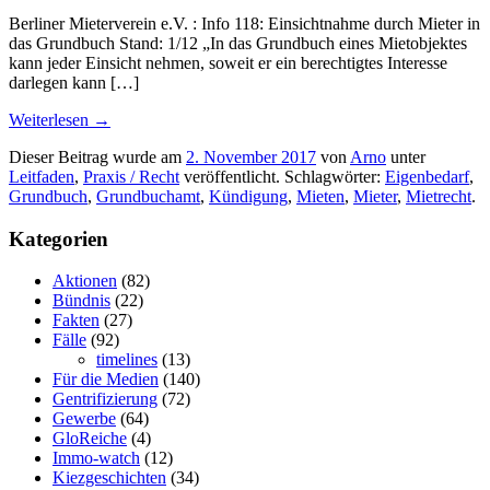
Berliner Mieterverein e.V. : Info 118: Einsichtnahme durch Mieter in
das Grundbuch Stand: 1/12 „In das Grundbuch eines Mietobjektes
kann jeder Einsicht nehmen, soweit er ein berechtigtes Interesse
darlegen kann […]
Weiterlesen
→
Dieser Beitrag wurde am
2. November 2017
von
Arno
unter
Leitfaden
,
Praxis / Recht
veröffentlicht. Schlagwörter:
Eigenbedarf
,
Grundbuch
,
Grundbuchamt
,
Kündigung
,
Mieten
,
Mieter
,
Mietrecht
.
Kategorien
Aktionen
(82)
Bündnis
(22)
Fakten
(27)
Fälle
(92)
timelines
(13)
Für die Medien
(140)
Gentrifizierung
(72)
Gewerbe
(64)
GloReiche
(4)
Immo-watch
(12)
Kiezgeschichten
(34)