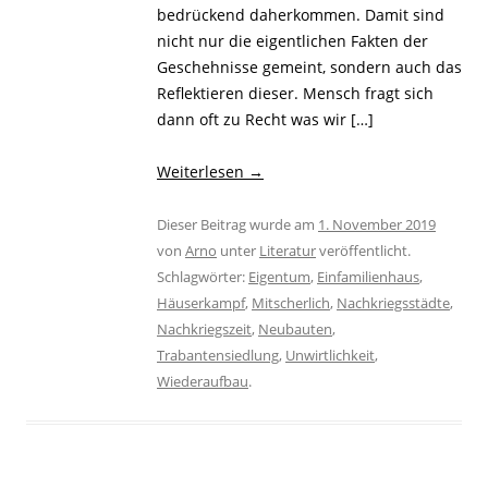
bedrückend daherkommen. Damit sind
nicht nur die eigentlichen Fakten der
Geschehnisse gemeint, sondern auch das
Reflektieren dieser. Mensch fragt sich
dann oft zu Recht was wir […]
Weiterlesen
→
Dieser Beitrag wurde am
1. November 2019
von
Arno
unter
Literatur
veröffentlicht.
Schlagwörter:
Eigentum
,
Einfamilienhaus
,
Häuserkampf
,
Mitscherlich
,
Nachkriegsstädte
,
Nachkriegszeit
,
Neubauten
,
Trabantensiedlung
,
Unwirtlichkeit
,
Wiederaufbau
.