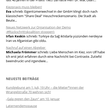
fast 40 Jahren in der Praxis 1985. Da hatte Herr Dr. Mac Lean…
Kiezpraxis muss bleiben!
Eva
schrieb:
Eigentümerwechsel in der GmbH klingt doch nach
klassischem "Share Deal" Heuschreckenszenario. Die Stadt als
Beute...
Neues Netzwerk zur Organisation der Demo
›#Rückschrittskoalition stoppen!‹
Irfan Keskin
schrieb:
Türkiye da Sağ iktidarla yüzünden nerdeyse
İran ve Afganistan gibi oldu.
Nachruf auf einen Abgeber
Michaela Frömmer
schrieb:
Liebe Menschen im Kiez, von Ulf habe
ich erst jetzt erfahren durch eine Nachricht bei Contraste. Zutiefst
beeindruckt und irgendwie…
NEUESTE BEITRÄGE
Kundgebung am 1. Juli, 19 Uhr – die Mieter*innen der
Wrangelstraße 70 wehren sich!
„Gala gegen den Zaun“ am 10. Januar
Laternendemopause