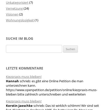
Unkategorisiert
(7)
Vernetzung
(24)
Visionen
(2)
Wohnungslosigkeit
(1)
SUCHE IM BLOG
S
u
c
h
LETZTE KOMMENTARE
e
Kiezpraxis muss bleiben!
n
Hannah
schrieb:
es gibt eine Online Petition die man
n
unterzeichnen kann.
a
https://www.openpetition.de/petition/online/kiezpraxis-muss-
bleiben bitte zahlreich unterschreiben und weiterleiten
c
h
Kiezpraxis muss bleiben!
Kerstin Jaeschke
schrieb:
Das ist wirklich schlimm! Wir sind seit
: