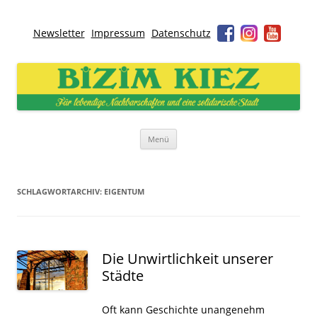
Newsletter
Impressum
Datenschutz
Bizim Kiez – Unser Kiez
Für lebendige Nachbarschaften und eine solidarische Stadt
Zum
Menü
Inhalt
springen
SCHLAGWORTARCHIV:
EIGENTUM
Die Unwirtlichkeit unserer
Städte
Oft kann Geschichte unangenehm