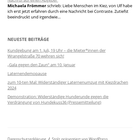
Nachruf auf einen Abgeber
Michaela Frömmer
schrieb:
Liebe Menschen im Kiez, von Ulf habe
ich erst jetzt erfahren durch eine Nachricht bei Contraste. Zutiefst
beeindruckt und irgendwie…
NEUESTE BEITRÄGE
Kundgebung am 1. Juli, 19 Uhr – die Mieter*innen der
Wrangelstraße 70 wehren sich!
„Gala gegen den Zaun“ am 10. Januar
Laternendemopause
zum 10-ten Mal: Widerständiger Laternenumzug mit Kiezdrachen
2024
Demonstration: Widerständige Hunderunde gegen die
Verdrängung von Hundekuss36 (Pressemitteilung)
Datenschutzerklärung
Stolz präsentiert von WordPress