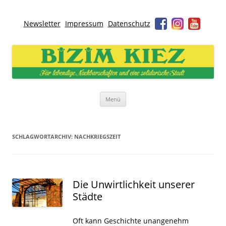
Newsletter
Impressum
Datenschutz
Bizim Kiez – Unser Kiez
Für lebendige Nachbarschaften und eine solidarische Stadt
Zum
Menü
Inhalt
springen
SCHLAGWORTARCHIV:
NACHKRIEGSZEIT
Die Unwirtlichkeit unserer
Städte
Oft kann Geschichte unangenehm