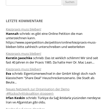
S
u
c
h
LETZTE KOMMENTARE
e
Kiezpraxis muss bleiben!
n
Hannah
schrieb:
es gibt eine Online Petition die man
n
unterzeichnen kann.
a
https://www.openpetition.de/petition/online/kiezpraxis-muss-
bleiben bitte zahlreich unterschreiben und weiterleiten
c
h
Kiezpraxis muss bleiben!
Kerstin Jaeschke
schrieb:
Das ist wirklich schlimm! Wir sind seit
:
fast 40 Jahren in der Praxis 1985. Da hatte Herr Dr. Mac Lean…
Kiezpraxis muss bleiben!
Eva
schrieb:
Eigentümerwechsel in der GmbH klingt doch nach
klassischem "Share Deal" Heuschreckenszenario. Die Stadt als
Beute...
Neues Netzwerk zur Organisation der Demo
›#Rückschrittskoalition stoppen!‹
Irfan Keskin
schrieb:
Türkiye da Sağ iktidarla yüzünden nerdeyse
İran ve Afganistan gibi oldu.