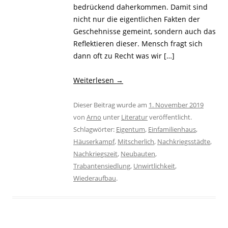
bedrückend daherkommen. Damit sind
nicht nur die eigentlichen Fakten der
Geschehnisse gemeint, sondern auch das
Reflektieren dieser. Mensch fragt sich
dann oft zu Recht was wir […]
Weiterlesen
→
Dieser Beitrag wurde am
1. November 2019
von
Arno
unter
Literatur
veröffentlicht.
Schlagwörter:
Eigentum
,
Einfamilienhaus
,
Häuserkampf
,
Mitscherlich
,
Nachkriegsstädte
,
Nachkriegszeit
,
Neubauten
,
Trabantensiedlung
,
Unwirtlichkeit
,
Wiederaufbau
.