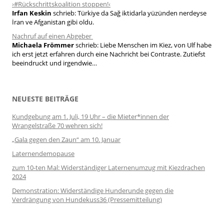
›#Rückschrittskoalition stoppen!‹
Irfan Keskin
schrieb:
Türkiye da Sağ iktidarla yüzünden nerdeyse
İran ve Afganistan gibi oldu.
Nachruf auf einen Abgeber
Michaela Frömmer
schrieb:
Liebe Menschen im Kiez, von Ulf habe
ich erst jetzt erfahren durch eine Nachricht bei Contraste. Zutiefst
beeindruckt und irgendwie…
NEUESTE BEITRÄGE
Kundgebung am 1. Juli, 19 Uhr – die Mieter*innen der
Wrangelstraße 70 wehren sich!
„Gala gegen den Zaun“ am 10. Januar
Laternendemopause
zum 10-ten Mal: Widerständiger Laternenumzug mit Kiezdrachen
2024
Demonstration: Widerständige Hunderunde gegen die
Verdrängung von Hundekuss36 (Pressemitteilung)