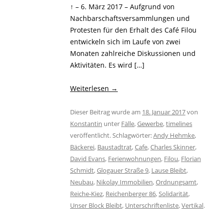
↑ – 6. März 2017 – Aufgrund von
Nachbarschaftsversammlungen und
Protesten für den Erhalt des Café Filou
entwickeln sich im Laufe von zwei
Monaten zahlreiche Diskussionen und
Aktivitäten. Es wird […]
Weiterlesen
→
Dieser Beitrag wurde am
18. Januar 2017
von
Konstantin
unter
Fälle
,
Gewerbe
,
timelines
veröffentlicht. Schlagwörter:
Andy Hehmke
,
Bäckerei
,
Baustadtrat
,
Cafe
,
Charles Skinner
,
David Evans
,
Ferienwohnungen
,
Filou
,
Florian
Schmidt
,
Glogauer Straße 9
,
Lause Bleibt
,
Neubau
,
Nikolay Immobilien
,
Ordnungsamt
,
Reiche-Kiez
,
Reichenberger 86
,
Solidarität
,
Unser Block Bleibt
,
Unterschriftenliste
,
Vertikal
.