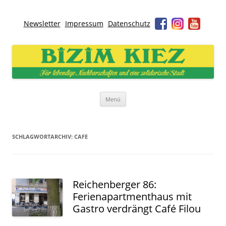
Newsletter
Impressum
Datenschutz
Bizim Kiez – Unser Kiez
Für lebendige Nachbarschaften und eine solidarische Stadt
Zum
Menü
Inhalt
springen
SCHLAGWORTARCHIV:
CAFE
Reichenberger 86:
Ferienapartmenthaus mit
Gastro verdrängt Café Filou