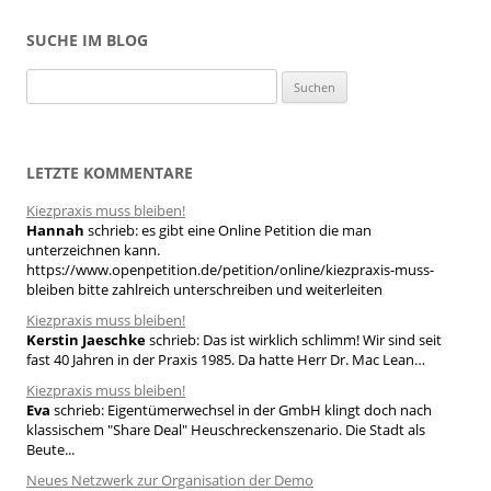
SUCHE IM BLOG
S
u
c
h
LETZTE KOMMENTARE
e
Kiezpraxis muss bleiben!
n
Hannah
schrieb:
es gibt eine Online Petition die man
n
unterzeichnen kann.
a
https://www.openpetition.de/petition/online/kiezpraxis-muss-
bleiben bitte zahlreich unterschreiben und weiterleiten
c
h
Kiezpraxis muss bleiben!
Kerstin Jaeschke
schrieb:
Das ist wirklich schlimm! Wir sind seit
:
fast 40 Jahren in der Praxis 1985. Da hatte Herr Dr. Mac Lean…
Kiezpraxis muss bleiben!
Eva
schrieb:
Eigentümerwechsel in der GmbH klingt doch nach
klassischem "Share Deal" Heuschreckenszenario. Die Stadt als
Beute...
Neues Netzwerk zur Organisation der Demo