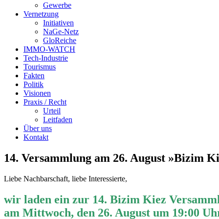
Gewerbe
Vernetzung
Initiativen
NaGe-Netz
GloReiche
IMMO-WATCH
Tech-Industrie
Tourismus
Fakten
Politik
Visionen
Praxis / Recht
Urteil
Leitfaden
Über uns
Kontakt
14. Versammlung am 26. August »Bizim Ki
Liebe Nachbarschaft, liebe Interessierte,
wir laden ein zur 14. Bizim Kiez Versamm
am Mittwoch, den 26. August um 19:00 Uh