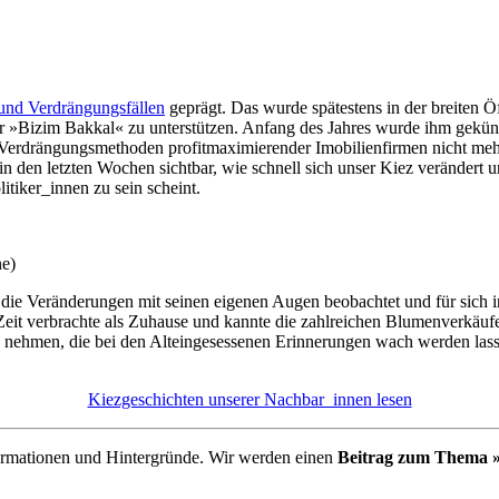
nd Verdrängungsfällen
geprägt. Das wurde spätestens in der breiten Ö
izim Bakkal« zu unterstützen. Anfang des Jahres wurde ihm gekündig
die Verdrängungsmethoden profitmaximierender Imobilienfirmen nicht m
den letzten Wochen sichtbar, wie schnell sich unser Kiez verändert u
tiker_innen zu sein scheint.
ne)
t die Veränderungen mit seinen eigenen Augen beobachtet und für sich i
Zeit verbrachte als Zuhause und kannte die zahlreichen Blumenverkäuf
eise nehmen, die bei den Alteingesessenen Erinnerungen wach werden l
Kiezgeschichten unserer Nachbar_innen lesen
formationen und Hintergründe. Wir werden einen
Beitrag zum Thema