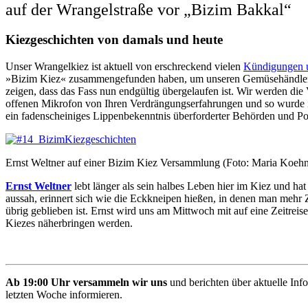
auf der Wrangelstraße vor „Bizim Bakkal“
Kiezgeschichten von damals und heute
Unser Wrangelkiez ist aktuell von erschreckend vielen
Kündigungen u
»Bizim Kiez« zusammengefunden haben, um unseren Gemüsehändler »B
zeigen, dass das Fass nun endgültig übergelaufen ist. Wir werden 
offenen Mikrofon von Ihren Verdrängungserfahrungen und so wurde in 
ein fadenscheiniges Lippenbekenntnis überforderter Behörden und Poli
Ernst Weltner auf einer Bizim Kiez Versammlung (Foto: Maria Koeh
Ernst Weltner
lebt länger als sein halbes Leben hier im Kiez und ha
aussah, erinnert sich wie die Eckkneipen hießen, in denen man mehr 
übrig geblieben ist. Ernst wird uns am Mittwoch mit auf eine Zeitr
Kiezes näherbringen werden.
Ab 19:00 Uhr versammeln wir uns
und berichten über aktuelle In
letzten Woche informieren.