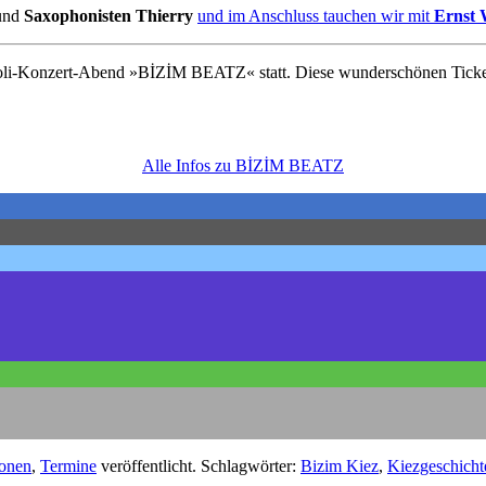
 und
Saxophonisten Thierry
und im Anschluss tauchen wir mit
Ernst 
oli-Konzert-Abend »
BİZİM BEATZ
« statt. Diese wunderschönen Tic
Alle Infos zu
BİZİM BEATZ
onen
,
Termine
veröffentlicht. Schlagwörter:
Bizim Kiez
,
Kiezgeschicht