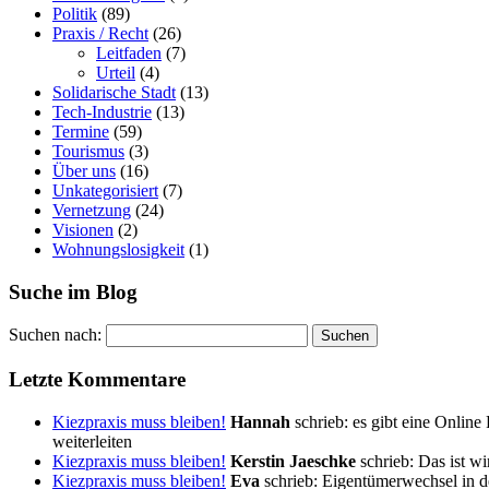
Politik
(89)
Praxis / Recht
(26)
Leitfaden
(7)
Urteil
(4)
Solidarische Stadt
(13)
Tech-Industrie
(13)
Termine
(59)
Tourismus
(3)
Über uns
(16)
Unkategorisiert
(7)
Vernetzung
(24)
Visionen
(2)
Wohnungslosigkeit
(1)
Suche im Blog
Suchen nach:
Letzte Kommentare
Kiezpraxis muss bleiben!
Hannah
schrieb:
es gibt eine Online
weiterleiten
Kiezpraxis muss bleiben!
Kerstin Jaeschke
schrieb:
Das ist wi
Kiezpraxis muss bleiben!
Eva
schrieb:
Eigentümerwechsel in d