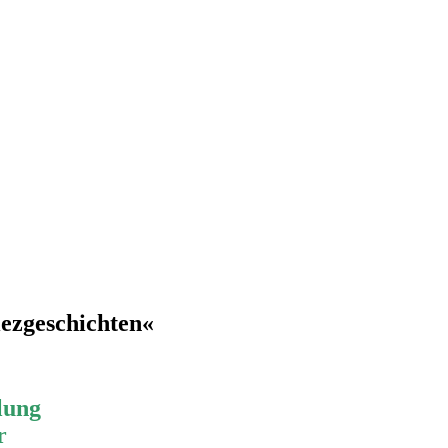
ezgeschichten«
lung
r