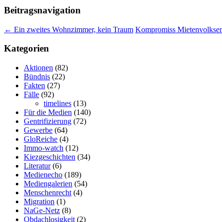
Beitragsnavigation
←
Ein zweites Wohnzimmer, kein Traum
Kompromiss Mietenvolksen
Kategorien
Aktionen
(82)
Bündnis
(22)
Fakten
(27)
Fälle
(92)
timelines
(13)
Für die Medien
(140)
Gentrifizierung
(72)
Gewerbe
(64)
GloReiche
(4)
Immo-watch
(12)
Kiezgeschichten
(34)
Literatur
(6)
Medienecho
(189)
Mediengalerien
(54)
Menschenrecht
(4)
Migration
(1)
NaGe-Netz
(8)
Obdachlosigkeit
(2)