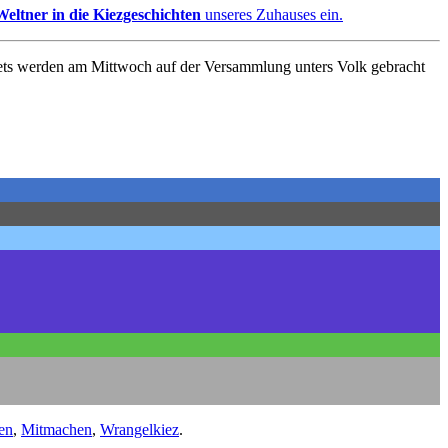
Weltner in die Kiezgeschichten
unseres Zuhauses ein.
kets werden am Mittwoch auf der Versammlung unters Volk gebracht
en
,
Mitmachen
,
Wrangelkiez
.