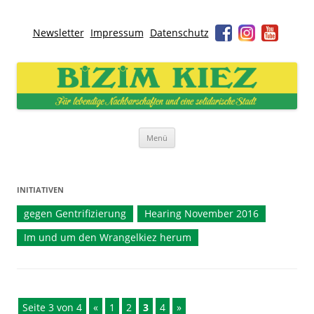
Newsletter
Impressum
Datenschutz
Bizim Kiez – Unser Kiez
Für lebendige Nachbarschaften und eine solidarische Stadt
Zum
Menü
Inhalt
springen
INITIATIVEN
gegen Gentrifizierung
Hearing November 2016
Im und um den Wrangelkiez herum
Seite 3 von 4
«
1
2
3
4
»