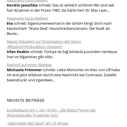
Kerstin Jaeschke
schrieb:
Das ist wirklich schlimm! Wir sind seit
:
fast 40 Jahren in der Praxis 1985. Da hatte Herr Dr. Mac Lean…
Kiezpraxis muss bleiben!
Eva
schrieb:
Eigentümerwechsel in der GmbH klingt doch nach
klassischem "Share Deal" Heuschreckenszenario. Die Stadt als
Beute...
Neues Netzwerk zur Organisation der Demo
›#Rückschrittskoalition stoppen!‹
Irfan Keskin
schrieb:
Türkiye da Sağ iktidarla yüzünden nerdeyse
İran ve Afganistan gibi oldu.
Nachruf auf einen Abgeber
Michaela Frömmer
schrieb:
Liebe Menschen im Kiez, von Ulf habe
ich erst jetzt erfahren durch eine Nachricht bei Contraste. Zutiefst
beeindruckt und irgendwie…
NEUESTE BEITRÄGE
Kundgebung am 1. Juli, 19 Uhr – die Mieter*innen der
Wrangelstraße 70 wehren sich!
„Gala gegen den Zaun“ am 10. Januar