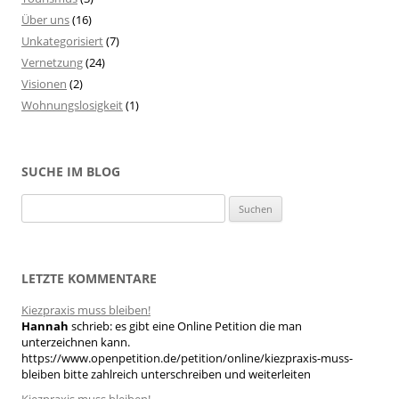
Über uns
(16)
Unkategorisiert
(7)
Vernetzung
(24)
Visionen
(2)
Wohnungslosigkeit
(1)
SUCHE IM BLOG
S
u
c
h
LETZTE KOMMENTARE
e
Kiezpraxis muss bleiben!
n
Hannah
schrieb:
es gibt eine Online Petition die man
n
unterzeichnen kann.
a
https://www.openpetition.de/petition/online/kiezpraxis-muss-
bleiben bitte zahlreich unterschreiben und weiterleiten
c
h
Kiezpraxis muss bleiben!