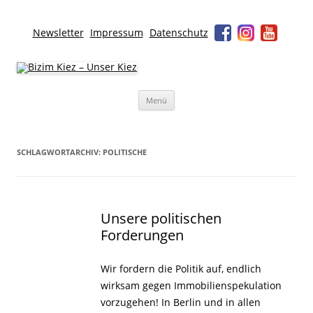
Newsletter
Impressum
Datenschutz
Bizim Kiez – Unser Kiez
Für lebendige Nachbarschaften und eine solidarische Stadt
Zum
Menü
Inhalt
springen
SCHLAGWORTARCHIV:
POLITISCHE
Unsere politischen
Forderungen
Wir fordern die Politik auf, endlich
wirksam gegen Immobilienspekulation
vorzugehen! In Berlin und in allen