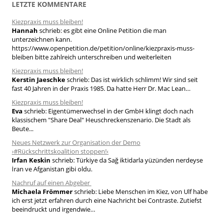
LETZTE KOMMENTARE
e
Kiezpraxis muss bleiben!
n
Hannah
schrieb:
es gibt eine Online Petition die man
n
unterzeichnen kann.
a
https://www.openpetition.de/petition/online/kiezpraxis-muss-
bleiben bitte zahlreich unterschreiben und weiterleiten
c
h
Kiezpraxis muss bleiben!
Kerstin Jaeschke
schrieb:
Das ist wirklich schlimm! Wir sind seit
:
fast 40 Jahren in der Praxis 1985. Da hatte Herr Dr. Mac Lean…
Kiezpraxis muss bleiben!
Eva
schrieb:
Eigentümerwechsel in der GmbH klingt doch nach
klassischem "Share Deal" Heuschreckenszenario. Die Stadt als
Beute...
Neues Netzwerk zur Organisation der Demo
›#Rückschrittskoalition stoppen!‹
Irfan Keskin
schrieb:
Türkiye da Sağ iktidarla yüzünden nerdeyse
İran ve Afganistan gibi oldu.
Nachruf auf einen Abgeber
Michaela Frömmer
schrieb:
Liebe Menschen im Kiez, von Ulf habe
ich erst jetzt erfahren durch eine Nachricht bei Contraste. Zutiefst
beeindruckt und irgendwie…