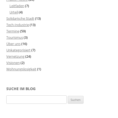
Leitfaden
(7)
Urteil
(4)
Solidarische Stadt
(13)
Tech-Industrie
(13)
Termine
(59)
Tourismus
(3)
Über uns
(16)
Unkategorisiert
(7)
Vernetzung
(24)
Visionen
(2)
Wohnungslosigkeit
(1)
SUCHE IM BLOG
S
u
c
h