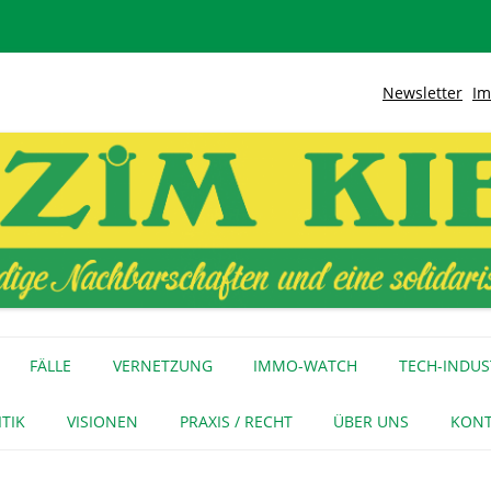
Newsletter
Im
lidarische Stadt
Kiez
Zum
Inhalt
FÄLLE
VERNETZUNG
IMMO-WATCH
TECH-INDUS
springen
MEDIENECHO
GEWERBE
INITIATIVEN
ITIK
VISIONEN
PRAXIS / RECHT
ÜBER UNS
KONT
FÜR MEDIEN
NAGE-NETZ
URTEIL