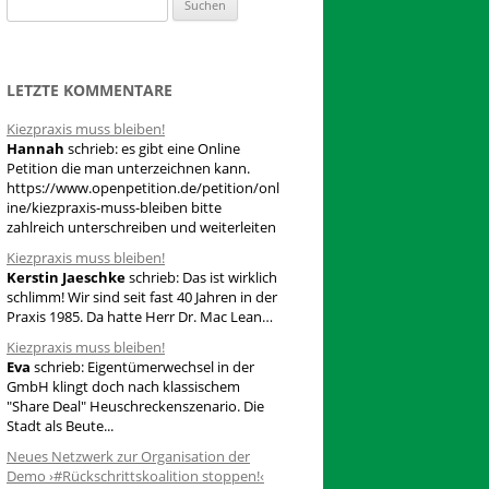
S
u
c
h
LETZTE KOMMENTARE
e
Kiezpraxis muss bleiben!
n
Hannah
schrieb:
es gibt eine Online
n
Petition die man unterzeichnen kann.
a
https://www.openpetition.de/petition/onl
ine/kiezpraxis-muss-bleiben bitte
c
zahlreich unterschreiben und weiterleiten
h
Kiezpraxis muss bleiben!
:
Kerstin Jaeschke
schrieb:
Das ist wirklich
schlimm! Wir sind seit fast 40 Jahren in der
Praxis 1985. Da hatte Herr Dr. Mac Lean…
Kiezpraxis muss bleiben!
Eva
schrieb:
Eigentümerwechsel in der
GmbH klingt doch nach klassischem
"Share Deal" Heuschreckenszenario. Die
Stadt als Beute...
Neues Netzwerk zur Organisation der
Demo ›#Rückschrittskoalition stoppen!‹