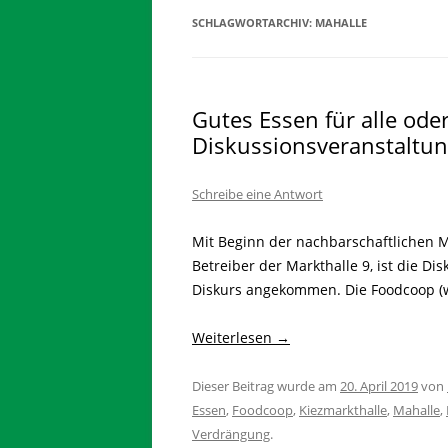
SCHLAGWORTARCHIV:
MAHALLE
Gutes Essen für alle ode
Diskussionsveranstaltu
Schreibe eine Antwort
Mit Beginn der nachbarschaftlichen M
Betreiber der Markthalle 9, ist die Di
Diskurs angekommen. Die Foodcoop (
Weiterlesen
→
Dieser Beitrag wurde am
20. April 2019
von
Essen
,
Foodcoop
,
Kiezmarkthalle
,
Mahalle
,
Verdrängung
.