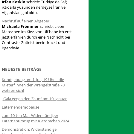
Irfan Keskin
schrieb:
Türkiye da Sağ
iktidarla yüzünden nerdeyse İran ve
Afganistan gibi oldu.
Nachruf auf einen Abgeber
Michaela Frömmer
schrieb:
Liebe
Menschen im Kiez, von Ulf habe ich erst
jetzt erfahren durch eine Nachricht bei
Contraste. Zutiefst beeindruckt und
irgendwie…
NEUESTE BEITRÄGE
Kundgebung am 1. Juli, 19 Uhr – die
Mieter*innen der Wrangelstraße 70
wehren sich!
„Gala gegen den Zaun“ am 10. Januar
Laternendemopause
zum 10-ten Mal: Widerständiger
Laternenumzug mit Kiezdrachen 2024
Demonstration: Widerständige