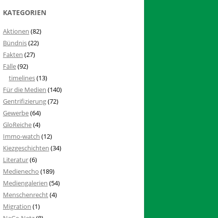
KATEGORIEN
Aktionen
(82)
Bündnis
(22)
Fakten
(27)
Fälle
(92)
timelines
(13)
Für die Medien
(140)
Gentrifizierung
(72)
Gewerbe
(64)
GloReiche
(4)
Immo-watch
(12)
Kiezgeschichten
(34)
Literatur
(6)
Medienecho
(189)
Mediengalerien
(54)
Menschenrecht
(4)
Migration
(1)
NaGe-Netz
(8)