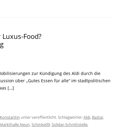
LITERATUR
GLOREICHE
LEITFADEN
KIEZGESCHICHTEN
r Luxus-Food?
ng
obilisierungen zur Kündigung des Aldi durch die
skussion über „Gutes Essen für alle“ im stadtpolitischen
was […]
Konstantin
unter veröffentlicht. Schlagwörter:
Aldi
,
Basta!
,
Markthalle Neun
,
Schinke09
,
Solidar-Schnittstelle
,