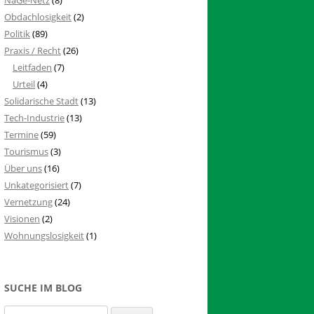
Obdachlosigkeit
(2)
Politik
(89)
Praxis / Recht
(26)
Leitfaden
(7)
Urteil
(4)
Solidarische Stadt
(13)
Tech-Industrie
(13)
Termine
(59)
Tourismus
(3)
Über uns
(16)
Unkategorisiert
(7)
Vernetzung
(24)
Visionen
(2)
Wohnungslosigkeit
(1)
SUCHE IM BLOG