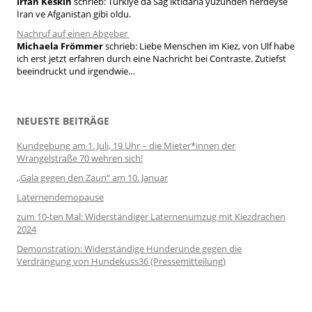
Irfan Keskin
schrieb:
Türkiye da Sağ iktidarla yüzünden nerdeyse
İran ve Afganistan gibi oldu.
Nachruf auf einen Abgeber
Michaela Frömmer
schrieb:
Liebe Menschen im Kiez, von Ulf habe
ich erst jetzt erfahren durch eine Nachricht bei Contraste. Zutiefst
beeindruckt und irgendwie…
NEUESTE BEITRÄGE
Kundgebung am 1. Juli, 19 Uhr – die Mieter*innen der
Wrangelstraße 70 wehren sich!
„Gala gegen den Zaun“ am 10. Januar
Laternendemopause
zum 10-ten Mal: Widerständiger Laternenumzug mit Kiezdrachen
2024
Demonstration: Widerständige Hunderunde gegen die
Verdrängung von Hundekuss36 (Pressemitteilung)