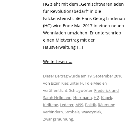
HG zieht mit dem „Gemischtwarenladen
für Revolutionsbedarf“ in die
Falckensteinstr. 46 Hans Georg Lindenau
(HG) wird Ende Mai 2017 in einen neuen
Wohnladen umziehen. Er unterschrieb
einen Mietvertrag mit der
Hausverwaltung […]
Weiterlesen
→
Dieser Beitrag wurde am
19. September 2016
von
Bizim Kiez
unter
Für die Medien
veröffentlicht. Schlagwörter:
Frederick und
Sarah Hellmann
,
Herrmann
,
HG
,
Kapek
,
Kiziltepe
,
Lederer
,
M99
,
Politik
,
Räumung
verhindern
,
Ströbele
,
Wawzyniak
,
Zwangsräumung
.