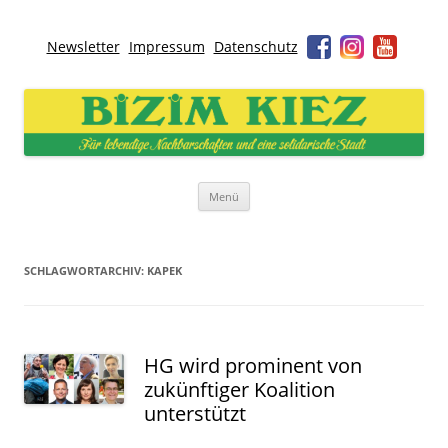
Newsletter
Impressum
Datenschutz
Bizim Kiez – Unser Kiez
Für lebendige Nachbarschaften und eine solidarische Stadt
Zum
Menü
Inhalt
springen
SCHLAGWORTARCHIV:
KAPEK
HG wird prominent von
zukünftiger Koalition
unterstützt