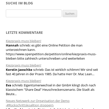
SUCHE IM BLOG
S
u
c
h
LETZTE KOMMENTARE
e
Kiezpraxis muss bleiben!
n
Hannah
schrieb:
es gibt eine Online Petition die man
n
unterzeichnen kann.
a
https://www.openpetition.de/petition/online/kiezpraxis-muss-
bleiben bitte zahlreich unterschreiben und weiterleiten
c
h
Kiezpraxis muss bleiben!
Kerstin Jaeschke
schrieb:
Das ist wirklich schlimm! Wir sind seit
:
fast 40 Jahren in der Praxis 1985. Da hatte Herr Dr. Mac Lean…
Kiezpraxis muss bleiben!
Eva
schrieb:
Eigentümerwechsel in der GmbH klingt doch nach
klassischem "Share Deal" Heuschreckenszenario. Die Stadt als
Beute...
Neues Netzwerk zur Organisation der Demo
›#Rückschrittskoalition stoppen!‹