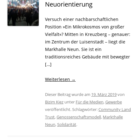
Neuorientierung
Versuch einer nachbarschaftlichen
Position »Ein Mikrokosmos von großer
Vielfalt«? Mitten in Kreuzberg – genauer:
im Zentrum der Luisenstadt – liegt die
Markhalle Neun. Sie ist ein
traditionsreiches Gebäude mit bewegter
[…]
Weiterlesen
→
Dieser Beitrag wurde am
19. März 2019
von
Bizim Kiez
unter
Für die Medien
,
Gewerbe
veröffentlicht. Schlagwörter:
Community Land
Trust
,
Genossenschaftsmodell
,
Markthalle
Neun
,
Solidarität
.