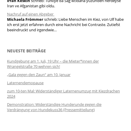
Irfan Keskin
schrieb:
Türkiye da Sağ iktidarla yüzünden nerdeyse
İran ve Afganistan gibi oldu.
Nachruf auf einen Abgeber
Michaela Frömmer
schrieb:
Liebe Menschen im Kiez, von Ulf habe
ich erst jetzt erfahren durch eine Nachricht bei Contraste. Zutiefst
beeindruckt und irgendwie…
NEUESTE BEITRÄGE
Kundgebung am 1. Juli, 19 Uhr – die Mieter*innen der
Wrangelstraße 70 wehren sich!
„Gala gegen den Zaun“ am 10. Januar
Laternendemopause
zum 10-ten Mal: Widerständiger Laternenumzug mit Kiezdrachen
2024
Demonstration: Widerständige Hunderunde gegen die
Verdrängung von Hundekuss36 (Pressemitteilung)