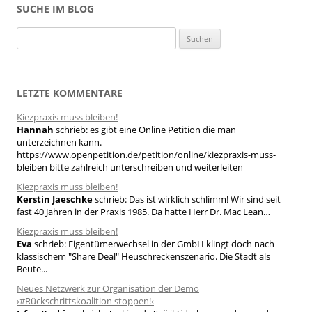
SUCHE IM BLOG
S
u
c
h
LETZTE KOMMENTARE
e
Kiezpraxis muss bleiben!
n
Hannah
schrieb:
es gibt eine Online Petition die man
n
unterzeichnen kann.
a
https://www.openpetition.de/petition/online/kiezpraxis-muss-
bleiben bitte zahlreich unterschreiben und weiterleiten
c
h
Kiezpraxis muss bleiben!
Kerstin Jaeschke
schrieb:
Das ist wirklich schlimm! Wir sind seit
:
fast 40 Jahren in der Praxis 1985. Da hatte Herr Dr. Mac Lean…
Kiezpraxis muss bleiben!
Eva
schrieb:
Eigentümerwechsel in der GmbH klingt doch nach
klassischem "Share Deal" Heuschreckenszenario. Die Stadt als
Beute...
Neues Netzwerk zur Organisation der Demo
›#Rückschrittskoalition stoppen!‹