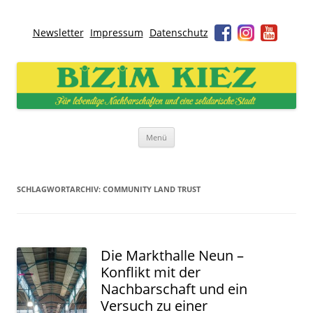
Newsletter
Impressum
Datenschutz
Bizim Kiez – Unser Kiez
Für lebendige Nachbarschaften und eine solidarische Stadt
Zum
Menü
Inhalt
springen
SCHLAGWORTARCHIV:
COMMUNITY LAND TRUST
Die Markthalle Neun –
Konflikt mit der
Nachbarschaft und ein
Versuch zu einer