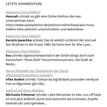
h
LETZTE KOMMENTARE
e
Kiezpraxis muss bleiben!
n
Hannah
schrieb:
es gibt eine Online Petition die man
n
unterzeichnen kann.
a
https://www.openpetition.de/petition/online/kiezpraxis-muss-
bleiben bitte zahlreich unterschreiben und weiterleiten
c
h
Kiezpraxis muss bleiben!
Kerstin Jaeschke
schrieb:
Das ist wirklich schlimm! Wir sind seit
:
fast 40 Jahren in der Praxis 1985. Da hatte Herr Dr. Mac Lean…
Kiezpraxis muss bleiben!
Eva
schrieb:
Eigentümerwechsel in der GmbH klingt doch nach
klassischem "Share Deal" Heuschreckenszenario. Die Stadt als
Beute...
Neues Netzwerk zur Organisation der Demo
›#Rückschrittskoalition stoppen!‹
Irfan Keskin
schrieb:
Türkiye da Sağ iktidarla yüzünden nerdeyse
İran ve Afganistan gibi oldu.
Nachruf auf einen Abgeber
Michaela Frömmer
schrieb:
Liebe Menschen im Kiez, von Ulf habe
ich erst jetzt erfahren durch eine Nachricht bei Contraste. Zutiefst
beeindruckt und irgendwie…