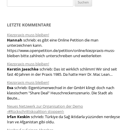
S
u
c
h
LETZTE KOMMENTARE
e
Kiezpraxis muss bleiben!
n
Hannah
schrieb:
es gibt eine Online Petition die man
n
unterzeichnen kann.
a
https://www.openpetition.de/petition/online/kiezpraxis-muss-
bleiben bitte zahlreich unterschreiben und weiterleiten
c
h
Kiezpraxis muss bleiben!
Kerstin Jaeschke
schrieb:
Das ist wirklich schlimm! Wir sind seit
:
fast 40 Jahren in der Praxis 1985. Da hatte Herr Dr. Mac Lean…
Kiezpraxis muss bleiben!
Eva
schrieb:
Eigentümerwechsel in der GmbH klingt doch nach
klassischem "Share Deal" Heuschreckenszenario. Die Stadt als
Beute...
Neues Netzwerk zur Organisation der Demo
›#Rückschrittskoalition stoppen!‹
Irfan Keskin
schrieb:
Türkiye da Sağ iktidarla yüzünden nerdeyse
İran ve Afganistan gibi oldu.