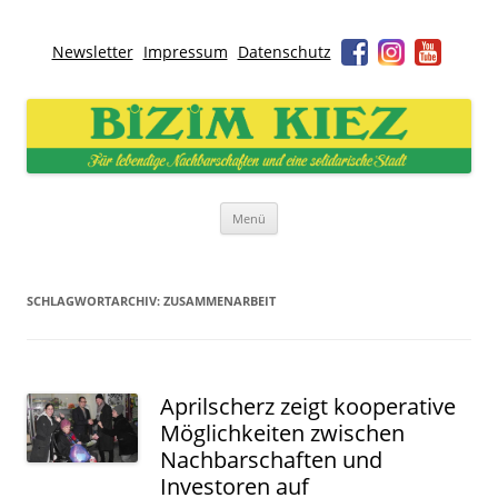
Newsletter
Impressum
Datenschutz
Bizim Kiez – Unser Kiez
Für lebendige Nachbarschaften und eine solidarische Stadt
Zum
Menü
Inhalt
springen
SCHLAGWORTARCHIV:
ZUSAMMENARBEIT
Aprilscherz zeigt kooperative
Möglichkeiten zwischen
Nachbarschaften und
Investoren auf