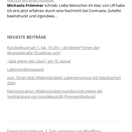
Nachruf auf einen Abgeber
Michaela Frömmer
schrieb:
Liebe Menschen im Kiez, von Ulf habe
ich erst jetzt erfahren durch eine Nachricht bei Contraste. Zutiefst
beeindruckt und irgendwie…
NEUESTE BEITRÄGE
Kundgebung am 1. Juli, 19 Uhr – die Mieter*innen der
Wrangelstraße 70 wehren sich!
„Gala gegen den Zaun“ am 10. Januar
Laternendemopause
zum 10-ten Mal: Widerständiger Laternenumzug mit Kiezdrachen
2024
Demonstration: Widerständige Hunderunde gegen die
Verdrängung von Hundekuss36 (Pressemitteilung)
Datenschutzerklärung
Stolz präsentiert von WordPress